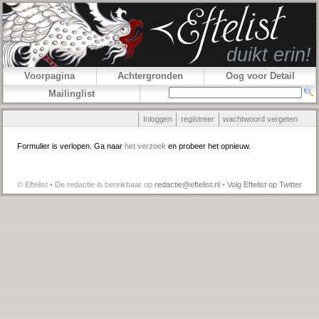
Voorpagina
Achtergronden
Oog voor Detail
Mailinglist
Inloggen
registreer
wachtwoord vergeten
Formulier is verlopen. Ga naar
het verzoek
en probeer het opnieuw.
© Eftelist • De redactie is bereikbaar op
redactie@eftelist.nl
•
Volg Eftelist op Twitter