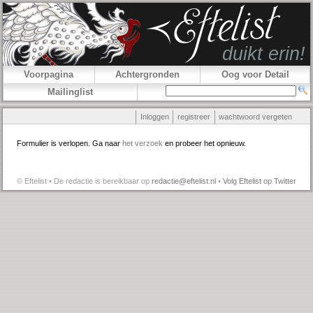
Voorpagina
Achtergronden
Oog voor Detail
Mailinglist
Inloggen
registreer
wachtwoord vergeten
Formulier is verlopen. Ga naar
het verzoek
en probeer het opnieuw.
© Eftelist • De redactie is bereikbaar op
redactie@eftelist.nl
•
Volg Eftelist op Twitter