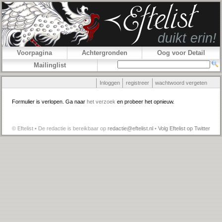
Voorpagina
Achtergronden
Oog voor Detail
Mailinglist
Inloggen
registreer
wachtwoord vergeten
Formulier is verlopen. Ga naar
het verzoek
en probeer het opnieuw.
© Eftelist • De redactie is bereikbaar op
redactie@eftelist.nl
•
Volg Eftelist op Twitter