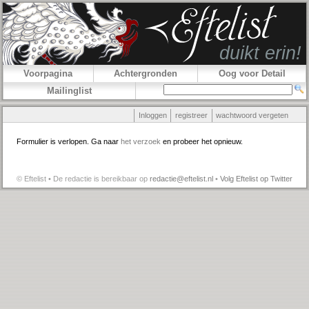
Voorpagina
Achtergronden
Oog voor Detail
Mailinglist
Inloggen
registreer
wachtwoord vergeten
Formulier is verlopen. Ga naar
het verzoek
en probeer het opnieuw.
© Eftelist • De redactie is bereikbaar op
redactie@eftelist.nl
•
Volg Eftelist op Twitter