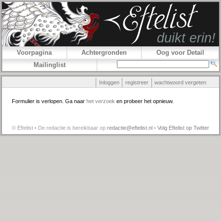
Voorpagina
Achtergronden
Oog voor Detail
Mailinglist
Inloggen
registreer
wachtwoord vergeten
Formulier is verlopen. Ga naar
het verzoek
en probeer het opnieuw.
© Eftelist • De redactie is bereikbaar op
redactie@eftelist.nl
•
Volg Eftelist op Twitter