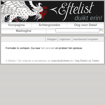
Voorpagina
Achtergronden
Oog voor Detail
Mailinglist
Inloggen
registreer
wachtwoord vergeten
Formulier is verlopen. Ga naar
het verzoek
en probeer het opnieuw.
© Eftelist • De redactie is bereikbaar op
redactie@eftelist.nl
•
Volg Eftelist op Twitter