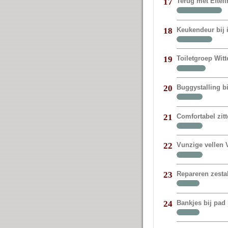
Terug met Eftel
17
Keukendeur bij
18
Toiletgroep Witt
19
Buggystalling bi
20
Comfortabel zit
21
Vunzige vellen V
22
Repareren zestal
23
Bankjes bij pad 
24