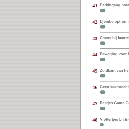
Parkingang hote
41
Djembe optromm
42
Chaos bij kaart
43
Beweging voor 
44
Zuidkant van het
45
Geen kaarsrechte
46
Restjes Game G
47
Vlottertjes bij I
48