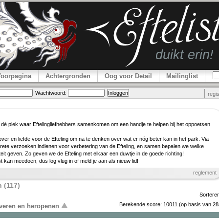
Voorpagina
Achtergronden
Oog voor Detail
Mailinglist
Wachtwoord:
regi
 dé plek waar Efteling­lief­hebbers samenkomen om een handje te helpen bij het oppoetsen
er en liefde voor de Efteling om na te denken over wat er nóg beter kan in het park. Via
rete verzoeken indienen voor verbe­tering van de Efteling, en samen bepalen we welke
teit geven. Zo geven we de Efteling met elkaar een duwtje in de goede richting!
ist kan meedoen, dus log vlug in of meld je aan als nieuw lid!
reglement
 (117)
Sortere
Berekende score:
10011
(op basis van
28
overen en heropenen