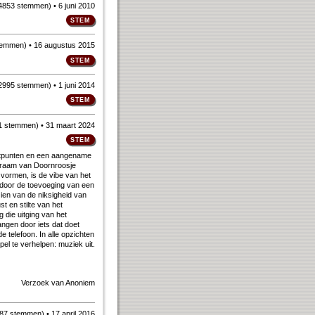
4853 stemmen
)
• 6 juni 2010
temmen
)
• 16 augustus 2015
2995 stemmen
)
• 1 juni 2014
1 stemmen
)
• 31 maart 2024
chtpunten en een aangename
erraam van Doornroosje
 vormen, is de vibe van het
 door de toevoeging van een
zien van de niksigheid van
t en stilte van het
g die uitging van het
ngen door iets dat doet
telefoon. In alle opzichten
pel te verhelpen: muziek uit.
Verzoek van
Anoniem
87 stemmen
)
• 17 april 2016