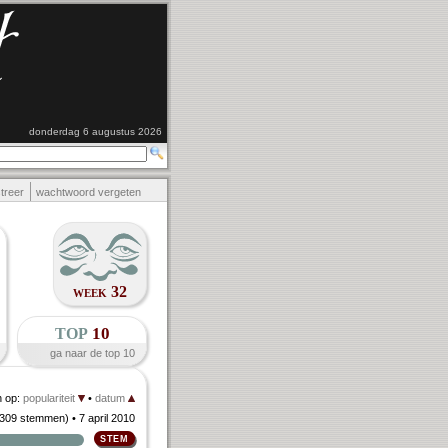
donderdag 6 augustus 2026
streer
wachtwoord vergeten
week 32
top
10
ga naar de top 10
n op:
populariteit
•
datum
309 stemmen
)
• 7 april 2010