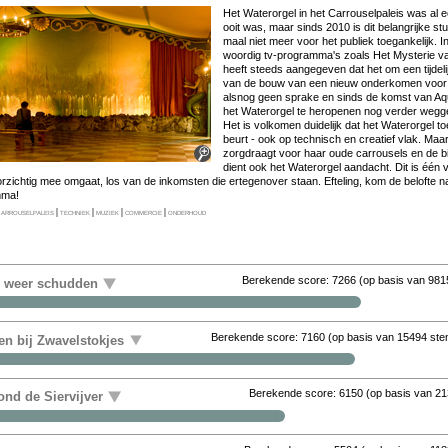
Het Wa­ter­or­gel in het Car­rou­sel­pa­leis was al 
ooit was, maar sinds 2010 is dit be­lang­rij­ke stuk­j
maal niet meer voor het pu­bliek toe­gan­ke­lijk. 
woor­dig tv-pro­gram­ma's zo­als Het Mysterie van.
heeft steeds aan­ge­ge­ven dat het om een tij­de­li
van de bouw van een nieuw on­der­ko­men voor me­
als­nog geen spra­ke en sinds de komst van Aqu
het Wa­ter­or­gel te her­o­pe­nen nog ver­der weg­ge
Het is vol­ko­men dui­de­lijk dat het Wa­ter­or­gel to
beurt - ook op tech­nisch en cre­a­tief vlak. Maar 
zorgdraagt voor haar ou­de car­rou­sels en de bij­
dient ook het Wa­ter­or­gel aan­dacht. Dit is één va
or­zich­tig mee om­gaat, los van de in­kom­sten die er­te­gen­over staan. Ef­te­ling, kom de be­lof­te
m­ma!
arrouselpaleis
|
techniek
|
muziek
|
commercie
|
onderhoud
Berekende score:
7266
(op basis van
981
r weer schudden
Berekende score:
7160
(op basis van
15494 st
en bij Zwavelstokjes
Berekende score:
6150
(op basis van
21
nd de Siervijver