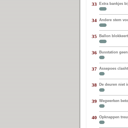
Extra bankjes bi
33
Andere stem vo
34
Ballon blokkeer
35
Busstation geen
36
Assepoes clasht
37
De deuren niet 
38
Wegwerken beto
39
Opknappen treur
40