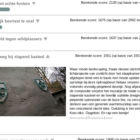
Berekende score:
2130
(op basis van
ent echte fontein
Berekende score:
1675
(op basis van
2992 s
k bevriest te snel
Berekende score:
1637
(op basis van
ld tegen wildplassers
Berekende score:
1551
(op basis van
155
eg bij slapend kasteel
Waar mooie landscaping, fraaie nieuwe uitzi
lichtprojectie van zonlicht door het slaapkam
afgelopen lente een in basis een mooie update
sprookje bij deze opknapbeurt helaas verpest
volstrekt onnodig pingelend deuntje. Nog afge
de compositie verpest het muzakje de totale rus
slapende kasteel en de heerlijk subtiele dreigin
piepende spinnewiel van de boze fee, nu verva
denken aan een generiek wachtmuziekje aan de 
een ontzettend slecht idee. Gelukkig is het sim
Kost niks. Opgelost. En rap een beetje!
Sprookjesbos
|
Doornroosje
|
muziek
Berekende score:
1408
(op basis van
27