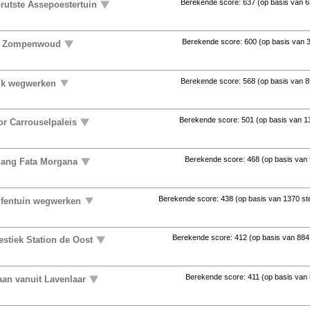
Berekende score:
637
(op basis van
6
rutste Assepoestertuin
Berekende score:
600
(op basis van
uit Zompenwoud
Berekende score:
568
(op basis van
8
ijk wegwerken
Berekende score:
501
(op basis van
1
or Carrouselpaleis
Berekende score:
468
(op basis van
gang Fata Morgana
Berekende score:
438
(op basis van
1370 s
lfentuin wegwerken
Berekende score:
412
(op basis van
884
stiek Station de Oost
Berekende score:
411
(op basis van
aan vanuit Lavenlaar