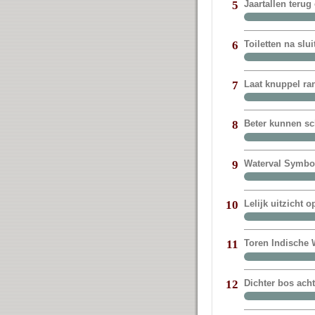
Jaartallen terug
5
Toiletten na sl
6
Laat knuppel ra
7
Beter kunnen sc
8
Waterval Symbol
9
Lelijk uitzicht 
10
Toren Indische W
11
Dichter bos ach
12