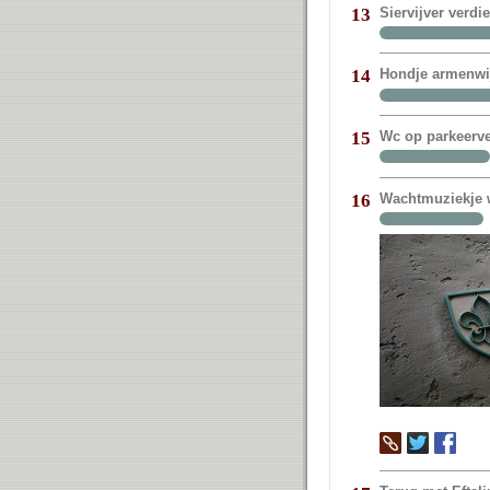
Siervijver verdi
13
Hondje armenwij
14
Wc op parkeerve
15
Wachtmuziekje w
16