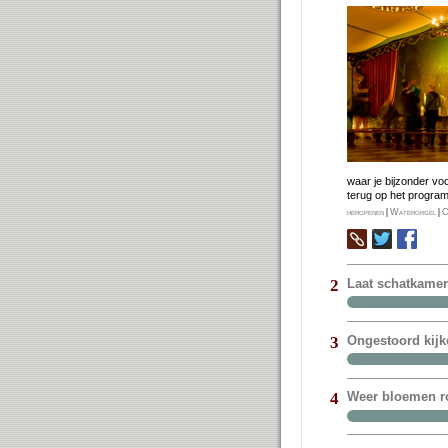
waar je bij­zon­der vo
terug op het pro­gra
heropenen
|
Waterorgel
|
C
Laat schatkame
2
Ongestoord kijk
3
Weer bloemen ro
4