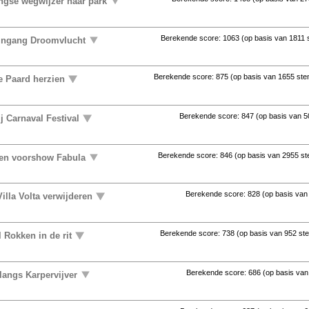
ingse wegwijzer naar park
Berekende score:
1063
(op basis van
1811
 ingang Droomvlucht
Berekende score:
875
(op basis van
1655 st
e Paard herzien
Berekende score:
847
(op basis van
5
j Carnaval Festival
Berekende score:
846
(op basis van
2955 s
ten voorshow Fabula
Berekende score:
828
(op basis va
illa Volta verwijderen
Berekende score:
738
(op basis van
952 st
 Rokken in de rit
Berekende score:
686
(op basis va
langs Karpervijver