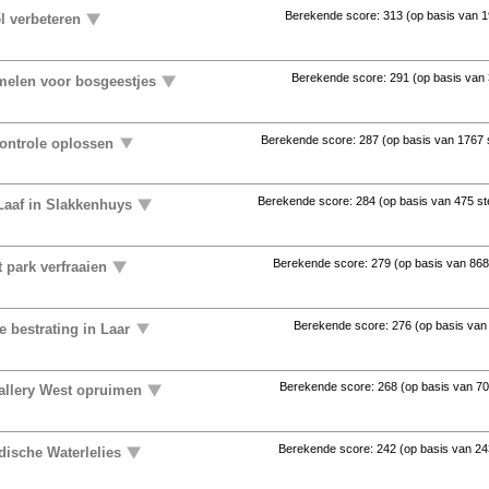
Berekende score:
313
(op basis van
1
l verbeteren
Berekende score:
291
(op basis van
elen voor bosgeestjes
Berekende score:
287
(op basis van
1767
controle oplossen
Berekende score:
284
(op basis van
475 s
Laaf in Slakkenhuys
Berekende score:
279
(op basis van
868
 park verfraaien
Berekende score:
276
(op basis va
 bestrating in Laar
Berekende score:
268
(op basis van
70
allery West opruimen
Berekende score:
242
(op basis van
24
ndische Waterlelies