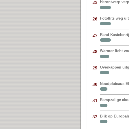
Herontwerp verp
25
Fotoflits weg 
26
Rand Kastelenr
27
Warmer licht vo
28
Overkappen uit
29
Noodplateaus E
30
Rampzalige akoe
31
Blik op Europal
32