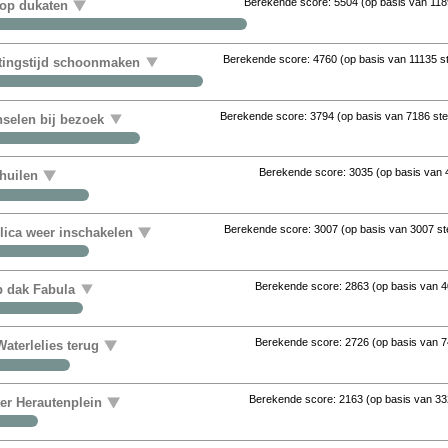
Berekende score:
5504
(op basis van
118
 op dukaten
Berekende score:
4760
(op basis van
11135 
uitingstijd schoonmaken
Berekende score:
3794
(op basis van
7186 st
nselen bij bezoek
Berekende score:
3035
(op basis van
huilen
Berekende score:
3007
(op basis van
3007 s
ica weer inschakelen
Berekende score:
2863
(op basis van
4
op dak Fabula
Berekende score:
2726
(op basis van
7
aterlelies terug
Berekende score:
2163
(op basis van
33
ter Herautenplein