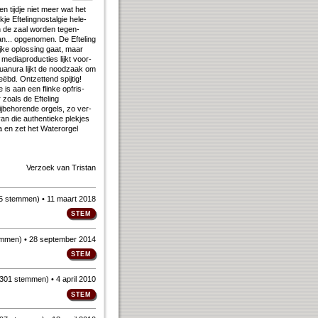
een tijd­je niet meer wat het
e Ef­te­ling­nostal­gie he­le­
In de zaal wor­den te­gen­
.. op­ge­no­men. De Ef­te­ling
j­ke op­los­sing gaat, maar
dia­pro­duc­ties lijkt voor­
an­ura lijkt de nood­zaak om
ëbd. Ont­zet­tend spij­tig!
e is aan een flin­ke op­fris­
zo­als de Ef­te­ling
be­ho­ren­de or­gels, zo ver­
n die au­then­tie­ke plek­jes
 na en zet het Water­orgel
Verzoek van
Tristan
5 stemmen
)
• 11 maart 2018
emmen
)
• 28 september 2014
301 stemmen
)
• 4 april 2010