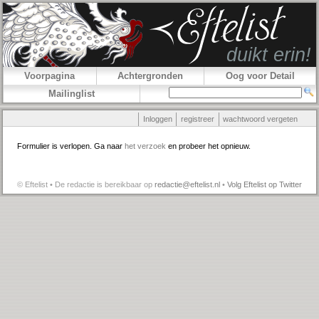
Voorpagina
Achtergronden
Oog voor Detail
Mailinglist
Inloggen
registreer
wachtwoord vergeten
Formulier is verlopen. Ga naar
het verzoek
en probeer het opnieuw.
© Eftelist • De redactie is bereikbaar op
redactie@eftelist.nl
•
Volg Eftelist op Twitter