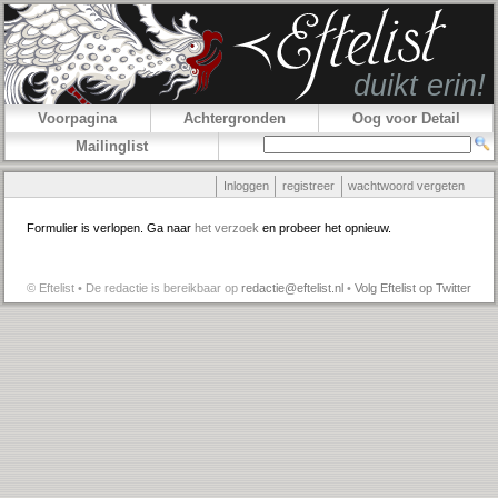
Voorpagina
Achtergronden
Oog voor Detail
Mailinglist
Inloggen
registreer
wachtwoord vergeten
Formulier is verlopen. Ga naar
het verzoek
en probeer het opnieuw.
© Eftelist • De redactie is bereikbaar op
redactie@eftelist.nl
•
Volg Eftelist op Twitter