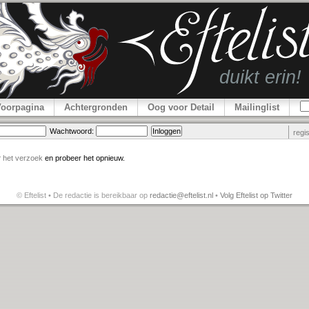
Voorpagina
Achtergronden
Oog voor Detail
Mailinglist
Wachtwoord:
regi
r
het verzoek
en probeer het opnieuw.
© Eftelist • De redactie is bereikbaar op
redactie@eftelist.nl
•
Volg Eftelist op Twitter