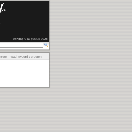
zondag 9 augustus 2026
streer
wachtwoord vergeten