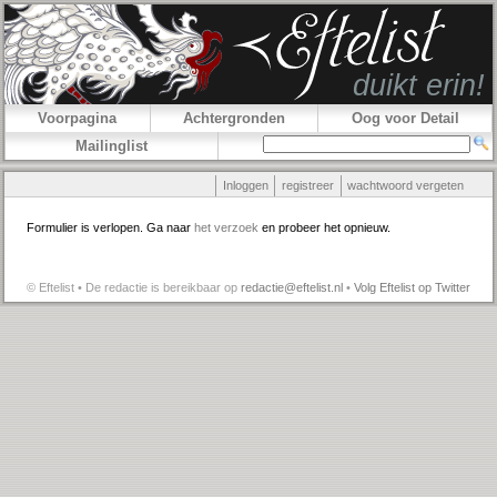
Voorpagina
Achtergronden
Oog voor Detail
Mailinglist
Inloggen
registreer
wachtwoord vergeten
Formulier is verlopen. Ga naar
het verzoek
en probeer het opnieuw.
© Eftelist • De redactie is bereikbaar op
redactie@eftelist.nl
•
Volg Eftelist op Twitter