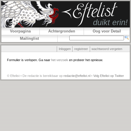
Voorpagina
Achtergronden
Oog voor Detail
Mailinglist
Inloggen
registreer
wachtwoord vergeten
Formulier is verlopen. Ga naar
het verzoek
en probeer het opnieuw.
© Eftelist • De redactie is bereikbaar op
redactie@eftelist.nl
•
Volg Eftelist op Twitter