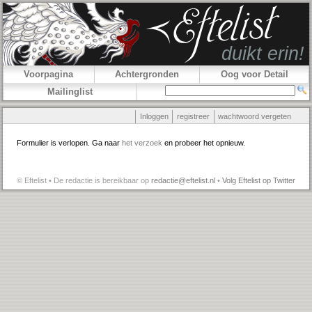
Voorpagina
Achtergronden
Oog voor Detail
Mailinglist
Inloggen
registreer
wachtwoord vergeten
Formulier is verlopen. Ga naar
het verzoek
en probeer het opnieuw.
© Eftelist • De redactie is bereikbaar op
redactie@eftelist.nl
•
Volg Eftelist op Twitter