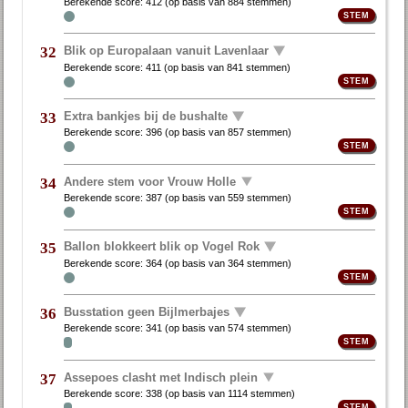
Berekende score:
412
(op basis van
884 stemmen
)
Blik op Europalaan vanuit Lavenlaar
32
Berekende score:
411
(op basis van
841 stemmen
)
Extra bankjes bij de bushalte
33
Berekende score:
396
(op basis van
857 stemmen
)
Andere stem voor Vrouw Holle
34
Berekende score:
387
(op basis van
559 stemmen
)
Ballon blokkeert blik op Vogel Rok
35
Berekende score:
364
(op basis van
364 stemmen
)
Busstation geen Bijlmerbajes
36
Berekende score:
341
(op basis van
574 stemmen
)
Assepoes clasht met Indisch plein
37
Berekende score:
338
(op basis van
1114 stemmen
)