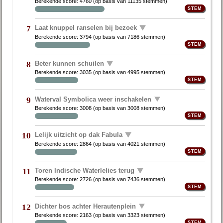
Berekende score:
4760
(op basis van
11135 stemmen
)
Laat knuppel ranselen bij bezoek
7
Berekende score:
3794
(op basis van
7186 stemmen
)
Beter kunnen schuilen
8
Berekende score:
3035
(op basis van
4995 stemmen
)
Waterval Symbolica weer inschakelen
9
Berekende score:
3008
(op basis van
3008 stemmen
)
Lelijk uitzicht op dak Fabula
10
Berekende score:
2864
(op basis van
4021 stemmen
)
Toren Indische Waterlelies terug
11
Berekende score:
2726
(op basis van
7436 stemmen
)
Dichter bos achter Herautenplein
12
Berekende score:
2163
(op basis van
3323 stemmen
)