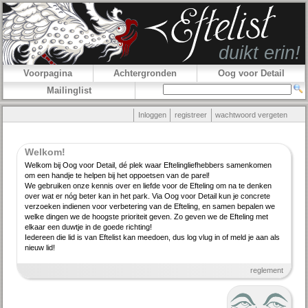
Voorpagina
Achtergronden
Oog voor Detail
Mailinglist
Inloggen
registreer
wachtwoord vergeten
Welkom!
Welkom bij Oog voor Detail, dé plek waar Efteling­lief­hebbers samenkomen
om een handje te helpen bij het oppoetsen van de parel!
We gebruiken onze kennis over en liefde voor de Efteling om na te denken
over wat er nóg beter kan in het park. Via Oog voor Detail kun je concrete
verzoeken indienen voor verbe­tering van de Efteling, en samen bepalen we
welke dingen we de hoogste priori­teit geven. Zo geven we de Efteling met
elkaar een duwtje in de goede richting!
Iedereen die lid is van Eftelist kan meedoen, dus log vlug in of meld je aan als
nieuw lid!
reglement