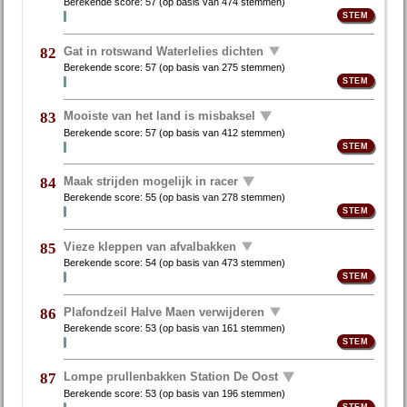
Berekende score:
57
(op basis van
474 stemmen
)
Gat in rotswand Waterlelies dichten
82
Berekende score:
57
(op basis van
275 stemmen
)
Mooiste van het land is misbaksel
83
Berekende score:
57
(op basis van
412 stemmen
)
Maak strijden mogelijk in racer
84
Berekende score:
55
(op basis van
278 stemmen
)
Vieze kleppen van afvalbakken
85
Berekende score:
54
(op basis van
473 stemmen
)
Plafondzeil Halve Maen verwijderen
86
Berekende score:
53
(op basis van
161 stemmen
)
Lompe prullenbakken Station De Oost
87
Berekende score:
53
(op basis van
196 stemmen
)