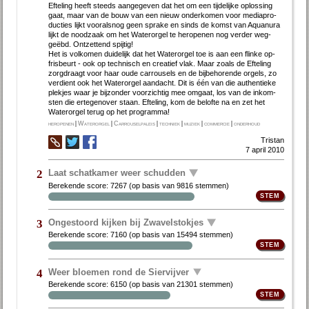
Ef­te­ling heeft steeds aan­ge­ge­ven dat het om een tij­de­lij­ke op­los­sing
gaat, maar van de bouw van een nieuw on­der­ko­men voor me­dia­pro­
duc­ties lijkt voor­als­nog geen spra­ke en sinds de komst van Aquan­ura
lijkt de nood­zaak om het Wa­ter­or­gel te her­o­pe­nen nog ver­der weg­
geëbd. Ont­zet­tend spij­tig!
Het is vol­ko­men dui­de­lijk dat het Wa­ter­or­gel toe is aan een flin­ke op­
fris­beurt - ook op tech­nisch en cre­a­tief vlak. Maar zo­als de Ef­te­ling
zorgdraagt voor haar ou­de car­rou­sels en de bij­be­ho­ren­de or­gels, zo
ver­dient ook het Wa­ter­or­gel aan­dacht. Dit is één van die au­then­tie­ke
plek­jes waar je bij­zon­der voor­zich­tig mee om­gaat, los van de in­kom­
sten die er­te­gen­over staan. Ef­te­ling, kom de be­lof­te na en zet het
Water­orgel terug op het pro­gram­ma!
heropenen
|
Waterorgel
|
Carrouselpaleis
|
techniek
|
muziek
|
commercie
|
onderhoud
Tristan
7 april 2010
Laat schatkamer weer schudden
2
Berekende score:
7267
(op basis van
9816 stemmen
)
Ongestoord kijken bij Zwavelstokjes
3
Berekende score:
7160
(op basis van
15494 stemmen
)
Weer bloemen rond de Siervijver
4
Berekende score:
6150
(op basis van
21301 stemmen
)