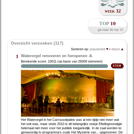
week 32
top
10
ga naar de top 10
Overzicht verzoeken (117)
Sorteren op:
populariteit
•
datum
Waterorgel renoveren en heropenen
1
Berekende score:
10011
(op basis van
28309 stemmen
)
Het Wa­ter­or­gel in het Car­rou­sel­pa­leis was al een tijd­je niet meer wat
het ooit was, maar sinds 2010 is dit be­lang­rij­ke stuk­je Ef­te­ling­nostal­gie
he­le­maal niet meer voor het pu­bliek toe­gan­ke­lijk. In de zaal wor­den te­
gen­woor­dig tv-pro­gram­ma's zo­als Het Mysterie van... op­ge­no­men. De