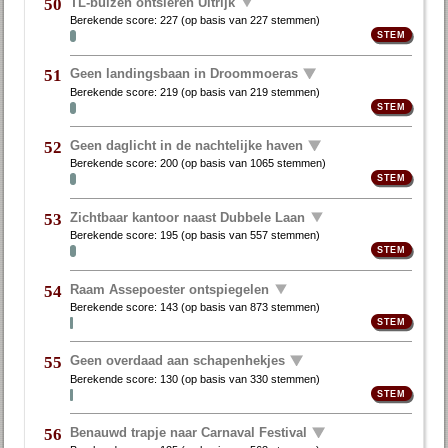
TL-buizen ontsieren Uitrijk
50
Berekende score:
227
(op basis van
227 stemmen
)
Geen landingsbaan in Droommoeras
51
Berekende score:
219
(op basis van
219 stemmen
)
Geen daglicht in de nachtelijke haven
52
Berekende score:
200
(op basis van
1065 stemmen
)
Zichtbaar kantoor naast Dubbele Laan
53
Berekende score:
195
(op basis van
557 stemmen
)
Raam Assepoester ontspiegelen
54
Berekende score:
143
(op basis van
873 stemmen
)
Geen overdaad aan schapenhekjes
55
Berekende score:
130
(op basis van
330 stemmen
)
Benauwd trapje naar Carnaval Festival
56