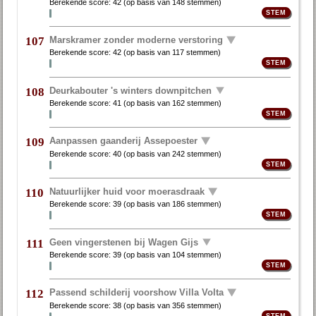
Berekende score:
42
(op basis van
148 stemmen
)
Marskramer zonder moderne verstoring
107
Berekende score:
42
(op basis van
117 stemmen
)
Deurkabouter 's winters downpitchen
108
Berekende score:
41
(op basis van
162 stemmen
)
Aanpassen gaanderij Assepoester
109
Berekende score:
40
(op basis van
242 stemmen
)
Natuurlijker huid voor moerasdraak
110
Berekende score:
39
(op basis van
186 stemmen
)
Geen vingerstenen bij Wagen Gijs
111
Berekende score:
39
(op basis van
104 stemmen
)
Passend schilderij voorshow Villa Volta
112
Berekende score:
38
(op basis van
356 stemmen
)