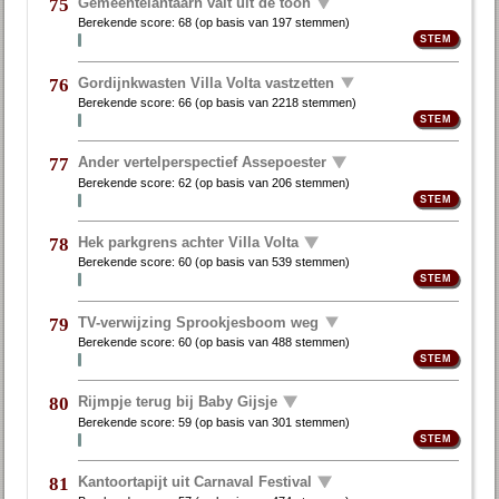
Gemeentelantaarn valt uit de toon
75
Berekende score:
68
(op basis van
197 stemmen
)
Gordijnkwasten Villa Volta vastzetten
76
Berekende score:
66
(op basis van
2218 stemmen
)
Ander vertelperspectief Assepoester
77
Berekende score:
62
(op basis van
206 stemmen
)
Hek parkgrens achter Villa Volta
78
Berekende score:
60
(op basis van
539 stemmen
)
TV-verwijzing Sprookjesboom weg
79
Berekende score:
60
(op basis van
488 stemmen
)
Rijmpje terug bij Baby Gijsje
80
Berekende score:
59
(op basis van
301 stemmen
)
Kantoortapijt uit Carnaval Festival
81