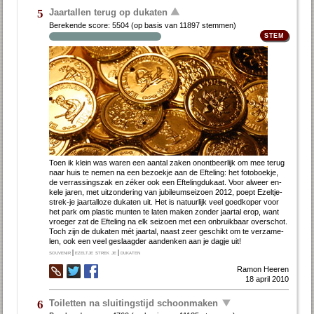
Jaartallen terug op dukaten
5
Berekende score:
5504
(op basis van
11897 stemmen
)
Toen ik klein was wa­ren een aan­tal za­ken on­ont­beer­lijk om mee te­rug
naar huis te ne­men na een be­zoek­je aan de Ef­te­ling: het fo­to­boek­je,
de ver­ras­sings­zak en zé­ker ook een Ef­te­ling­du­kaat. Voor al­weer en­
ke­le ja­ren, met uitzondering van jubileumseizoen 2012, poept Ezel­tje-
strek-je jaar­tal­lo­ze du­ka­ten uit. Het is na­tuur­lijk veel goed­ko­per voor
het park om plas­tic mun­ten te la­ten ma­ken zon­der jaar­tal er­op, want
vroe­ger zat de Ef­te­ling na elk sei­zoen met een on­bruik­baar over­schot.
Toch zijn de du­ka­ten mét jaar­tal, naast zeer ge­schikt om te ver­za­me­
len, ook een veel ge­slaag­der aan­den­ken aan je dag­je uit!
souvenir
|
ezeltje strek je
|
dukaten
Ramon Heeren
18 april 2010
Toiletten na sluitingstijd schoonmaken
6