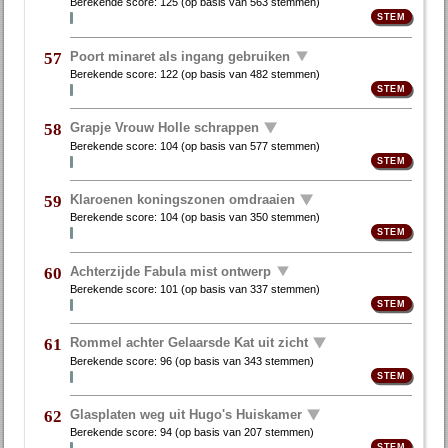
Berekende score:
125
(op basis van
563 stemmen
)
Poort minaret als ingang gebruiken
57
Berekende score:
122
(op basis van
482 stemmen
)
Grapje Vrouw Holle schrappen
58
Berekende score:
104
(op basis van
577 stemmen
)
Klaroenen koningszonen omdraaien
59
Berekende score:
104
(op basis van
350 stemmen
)
Achterzijde Fabula mist ontwerp
60
Berekende score:
101
(op basis van
337 stemmen
)
Rommel achter Gelaarsde Kat uit zicht
61
Berekende score:
96
(op basis van
343 stemmen
)
Glasplaten weg uit Hugo's Huiskamer
62
Berekende score:
94
(op basis van
207 stemmen
)