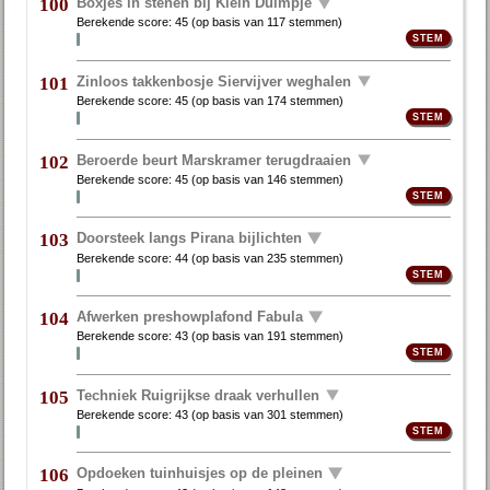
Boxjes in stenen bij Klein Duimpje
100
Berekende score:
45
(op basis van
117 stemmen
)
Zinloos takkenbosje Siervijver weghalen
101
Berekende score:
45
(op basis van
174 stemmen
)
Beroerde beurt Marskramer terugdraaien
102
Berekende score:
45
(op basis van
146 stemmen
)
Doorsteek langs Pirana bijlichten
103
Berekende score:
44
(op basis van
235 stemmen
)
Afwerken preshowplafond Fabula
104
Berekende score:
43
(op basis van
191 stemmen
)
Techniek Ruigrijkse draak verhullen
105
Berekende score:
43
(op basis van
301 stemmen
)
Opdoeken tuinhuisjes op de pleinen
106