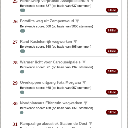
Herontwerp verprutste Assepoestertuin
25
Berekende score:
637
(op basis van
637 stemmen
)
Fotoflits weg uit Zompenwoud
26
Berekende score:
600
(op basis van
3006 stemmen
)
Rand Kastelenrijk wegwerken
27
Berekende score:
568
(op basis van
895 stemmen
)
Warmer licht voor Carrouselpaleis
28
Berekende score:
501
(op basis van
1340 stemmen
)
Overkappen uitgang Fata Morgana
29
Berekende score:
468
(op basis van
957 stemmen
)
Noodplateaus Elfentuin wegwerken
30
Berekende score:
438
(op basis van
1370 stemmen
)
Rampzalige akoestiek Station de Oost
31