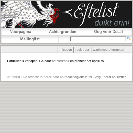
Voorpagina
Achtergronden
Oog voor Detail
Mailinglist
Inloggen
registreer
wachtwoord vergeten
Formulier is verlopen. Ga naar
het verzoek
en probeer het opnieuw.
© Eftelist • De redactie is bereikbaar op
redactie@eftelist.nl
•
Volg Eftelist op Twitter