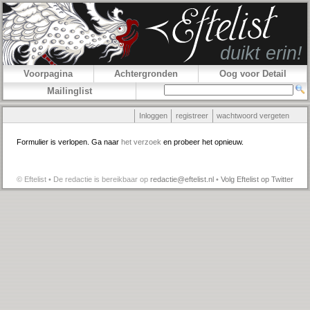
Voorpagina
Achtergronden
Oog voor Detail
Mailinglist
Inloggen
registreer
wachtwoord vergeten
Formulier is verlopen. Ga naar
het verzoek
en probeer het opnieuw.
© Eftelist • De redactie is bereikbaar op
redactie@eftelist.nl
•
Volg Eftelist op Twitter