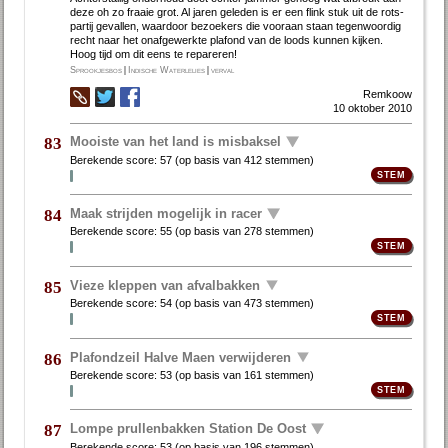
de­ze oh zo fraaie grot. Al ja­ren ge­le­den is er een flink stuk uit de rots­
par­tij ge­val­len, waar­door be­zoe­kers die voor­aan staan te­gen­woor­dig
recht naar het on­af­ge­werk­te pla­fond van de loods kun­nen kij­ken.
Hoog tijd om dit eens te re­pa­re­ren!
Sprookjesbos
|
Indische Waterlelies
|
verval
Remkoow
10 oktober 2010
Mooiste van het land is misbaksel
83
Berekende score:
57
(op basis van
412 stemmen
)
Maak strijden mogelijk in racer
84
Berekende score:
55
(op basis van
278 stemmen
)
Vieze kleppen van afvalbakken
85
Berekende score:
54
(op basis van
473 stemmen
)
Plafondzeil Halve Maen verwijderen
86
Berekende score:
53
(op basis van
161 stemmen
)
Lompe prullenbakken Station De Oost
87
Berekende score:
53
(op basis van
196 stemmen
)