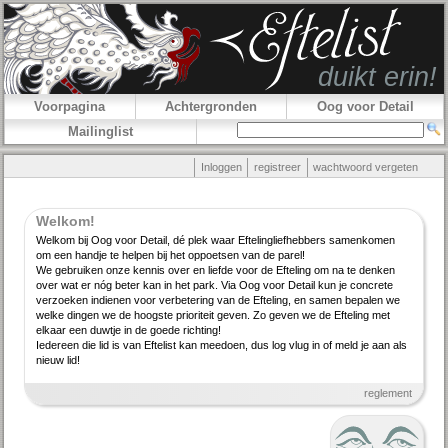
Voorpagina
Achtergronden
Oog voor Detail
Mailinglist
Inloggen
registreer
wachtwoord vergeten
Welkom!
Welkom bij Oog voor Detail, dé plek waar Efteling­lief­hebbers samenkomen
om een handje te helpen bij het oppoetsen van de parel!
We gebruiken onze kennis over en liefde voor de Efteling om na te denken
over wat er nóg beter kan in het park. Via Oog voor Detail kun je concrete
verzoeken indienen voor verbe­tering van de Efteling, en samen bepalen we
welke dingen we de hoogste priori­teit geven. Zo geven we de Efteling met
elkaar een duwtje in de goede richting!
Iedereen die lid is van Eftelist kan meedoen, dus log vlug in of meld je aan als
nieuw lid!
reglement