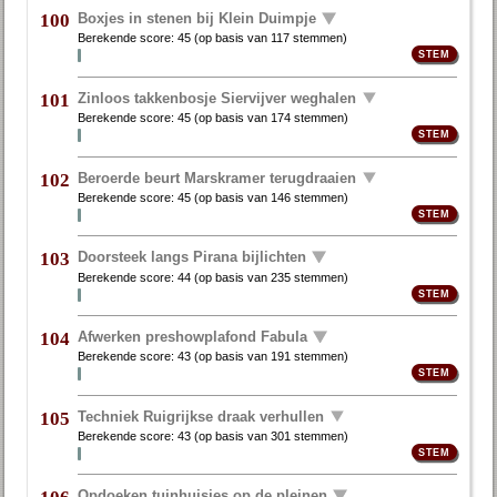
Boxjes in stenen bij Klein Duimpje
100
Berekende score:
45
(op basis van
117 stemmen
)
Zinloos takkenbosje Siervijver weghalen
101
Berekende score:
45
(op basis van
174 stemmen
)
Beroerde beurt Marskramer terugdraaien
102
Berekende score:
45
(op basis van
146 stemmen
)
Doorsteek langs Pirana bijlichten
103
Berekende score:
44
(op basis van
235 stemmen
)
Afwerken preshowplafond Fabula
104
Berekende score:
43
(op basis van
191 stemmen
)
Techniek Ruigrijkse draak verhullen
105
Berekende score:
43
(op basis van
301 stemmen
)
Opdoeken tuinhuisjes op de pleinen