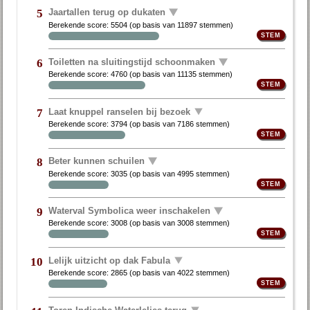
Jaartallen terug op dukaten
5
Berekende score:
5504
(op basis van
11897 stemmen
)
Toiletten na sluitingstijd schoonmaken
6
Berekende score:
4760
(op basis van
11135 stemmen
)
Laat knuppel ranselen bij bezoek
7
Berekende score:
3794
(op basis van
7186 stemmen
)
Beter kunnen schuilen
8
Berekende score:
3035
(op basis van
4995 stemmen
)
Waterval Symbolica weer inschakelen
9
Berekende score:
3008
(op basis van
3008 stemmen
)
Lelijk uitzicht op dak Fabula
10
Berekende score:
2865
(op basis van
4022 stemmen
)
Toren Indische Waterlelies terug