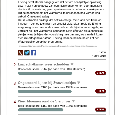
Ef­te­ling heeft steeds aan­ge­ge­ven dat het om een tij­de­lij­ke op­los­sing
gaat, maar van de bouw van een nieuw on­der­ko­men voor me­dia­pro­
duc­ties lijkt voor­als­nog geen spra­ke en sinds de komst van Aquan­ura
lijkt de nood­zaak om het Wa­ter­or­gel te her­o­pe­nen nog ver­der weg­
geëbd. Ont­zet­tend spij­tig!
Het is vol­ko­men dui­de­lijk dat het Wa­ter­or­gel toe is aan een flin­ke op­
fris­beurt - ook op tech­nisch en cre­a­tief vlak. Maar zo­als de Ef­te­ling
zorgdraagt voor haar ou­de car­rou­sels en de bij­be­ho­ren­de or­gels, zo
ver­dient ook het Wa­ter­or­gel aan­dacht. Dit is één van die au­then­tie­ke
plek­jes waar je bij­zon­der voor­zich­tig mee om­gaat, los van de in­kom­
sten die er­te­gen­over staan. Ef­te­ling, kom de be­lof­te na en zet het
Water­orgel terug op het pro­gram­ma!
heropenen
|
Waterorgel
|
Carrouselpaleis
|
techniek
|
muziek
|
commercie
|
onderhoud
Tristan
7 april 2010
Laat schatkamer weer schudden
2
Berekende score:
7267
(op basis van
9816 stemmen
)
Ongestoord kijken bij Zwavelstokjes
3
Berekende score:
7160
(op basis van
15494 stemmen
)
Weer bloemen rond de Siervijver
4
Berekende score:
6150
(op basis van
21301 stemmen
)