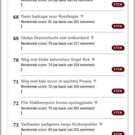
Berekende score:
84
(op basis van
84 stemmen
)
Geen badcape voor Roodkapje
68
Berekende score:
81
(op basis van
201 stemmen
)
Stukje Droomvlucht niet ontbunkerd
69
Berekende score:
79
(op basis van
317 stemmen
)
Weg met bleke betonvloer Vogel Rok
70
Berekende score:
74
(op basis van
319 stemmen
)
Weg met kale muur in wachtrij Pirana
71
Berekende score:
72
(op basis van
329 stemmen
)
File Slakkenspoor boven opslagplaats
72
Berekende score:
70
(op basis van
992 stemmen
)
Verfraaien parkgrens langs Kinkenpolder
73
Berekende score:
69
(op basis van
202 stemmen
)