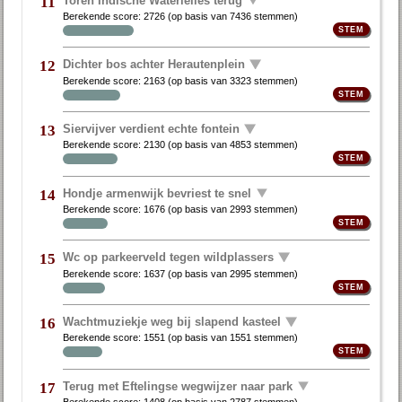
11
Berekende score:
2726
(op basis van
7436 stemmen
)
Dichter bos achter Herautenplein
12
Berekende score:
2163
(op basis van
3323 stemmen
)
Siervijver verdient echte fontein
13
Berekende score:
2130
(op basis van
4853 stemmen
)
Hondje armenwijk bevriest te snel
14
Berekende score:
1676
(op basis van
2993 stemmen
)
Wc op parkeerveld tegen wildplassers
15
Berekende score:
1637
(op basis van
2995 stemmen
)
Wachtmuziekje weg bij slapend kasteel
16
Berekende score:
1551
(op basis van
1551 stemmen
)
Terug met Eftelingse wegwijzer naar park
17
Berekende score:
1408
(op basis van
2787 stemmen
)