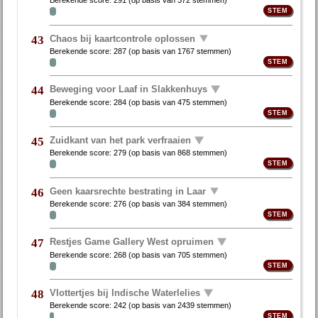
Berekende score:
291
(op basis van
372 stemmen
)
Chaos bij kaartcontrole oplossen
43
Berekende score:
287
(op basis van
1767 stemmen
)
Beweging voor Laaf in Slakkenhuys
44
Berekende score:
284
(op basis van
475 stemmen
)
Zuidkant van het park verfraaien
45
Berekende score:
279
(op basis van
868 stemmen
)
Geen kaarsrechte bestrating in Laar
46
Berekende score:
276
(op basis van
384 stemmen
)
Restjes Game Gallery West opruimen
47
Berekende score:
268
(op basis van
705 stemmen
)
Vlottertjes bij Indische Waterlelies
48
Berekende score:
242
(op basis van
2439 stemmen
)