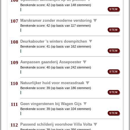
106
Berekende score:
42
(op basis van
148 stemmen
)
Marskramer zonder moderne verstoring
107
Berekende score:
42
(op basis van
117 stemmen
)
Deurkabouter 's winters downpitchen
108
Berekende score:
41
(op basis van
162 stemmen
)
Aanpassen gaanderij Assepoester
109
Berekende score:
40
(op basis van
242 stemmen
)
Natuurlijker huid voor moerasdraak
110
Berekende score:
39
(op basis van
186 stemmen
)
Geen vingerstenen bij Wagen Gijs
111
Berekende score:
39
(op basis van
104 stemmen
)
Passend schilderij voorshow Villa Volta
112
Berekende score:
38
(op basis van
356 stemmen
)