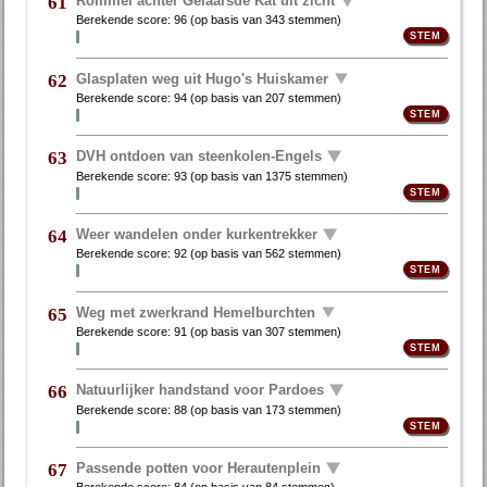
Rommel achter Gelaarsde Kat uit zicht
61
Berekende score:
96
(op basis van
343 stemmen
)
Glasplaten weg uit Hugo's Huiskamer
62
Berekende score:
94
(op basis van
207 stemmen
)
DVH ontdoen van steenkolen-Engels
63
Berekende score:
93
(op basis van
1375 stemmen
)
Weer wandelen onder kurkentrekker
64
Berekende score:
92
(op basis van
562 stemmen
)
Weg met zwerkrand Hemelburchten
65
Berekende score:
91
(op basis van
307 stemmen
)
Natuurlijker handstand voor Pardoes
66
Berekende score:
88
(op basis van
173 stemmen
)
Passende potten voor Herautenplein
67