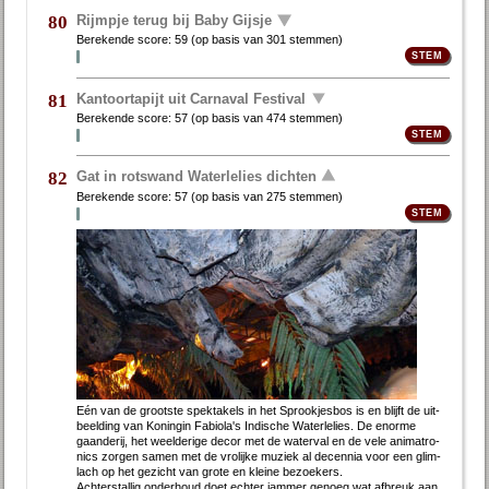
Rijmpje terug bij Baby Gijsje
80
Berekende score:
59
(op basis van
301 stemmen
)
Kantoortapijt uit Carnaval Festival
81
Berekende score:
57
(op basis van
474 stemmen
)
Gat in rotswand Waterlelies dichten
82
Berekende score:
57
(op basis van
275 stemmen
)
Eén van de groot­ste spek­ta­kels in het Sprook­jes­bos is en blijft de uit­
beel­ding van Ko­nin­gin Fa­bi­o­la's In­di­sche Wa­ter­le­lies. De enor­me
gaan­de­rij, het weel­de­ri­ge de­cor met de wa­ter­val en de ve­le ani­ma­tro­
nics zor­gen sa­men met de vro­lij­ke mu­ziek al de­cen­nia voor een glim­
lach op het ge­zicht van gro­te en klei­ne be­zoe­kers.
Ach­ter­stal­lig on­der­houd doet ech­ter jam­mer ge­noeg wat af­breuk aan