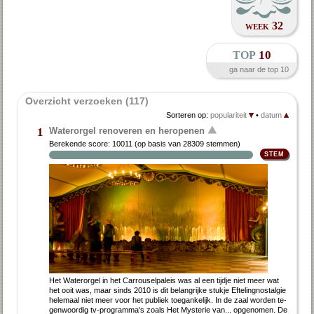
week 32
top
10
ga naar de top 10
Overzicht verzoeken (117)
Sorteren op:
populariteit
•
datum
Waterorgel renoveren en heropenen
1
Berekende score:
10011
(op basis van
28309 stemmen
)
Het Wa­ter­or­gel in het Car­rou­sel­pa­leis was al een tijd­je niet meer wat
het ooit was, maar sinds 2010 is dit be­lang­rij­ke stuk­je Ef­te­ling­nostal­gie
he­le­maal niet meer voor het pu­bliek toe­gan­ke­lijk. In de zaal wor­den te­
gen­woor­dig tv-pro­gram­ma's zo­als Het Mysterie van... op­ge­no­men. De