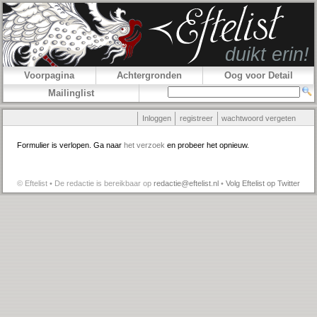
Voorpagina
Achtergronden
Oog voor Detail
Mailinglist
Inloggen
registreer
wachtwoord vergeten
Formulier is verlopen. Ga naar
het verzoek
en probeer het opnieuw.
© Eftelist • De redactie is bereikbaar op
redactie@eftelist.nl
•
Volg Eftelist op Twitter