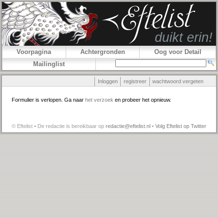
Voorpagina
Achtergronden
Oog voor Detail
Mailinglist
Inloggen
registreer
wachtwoord vergeten
Formulier is verlopen. Ga naar
het verzoek
en probeer het opnieuw.
© Eftelist • De redactie is bereikbaar op
redactie@eftelist.nl
•
Volg Eftelist op Twitter