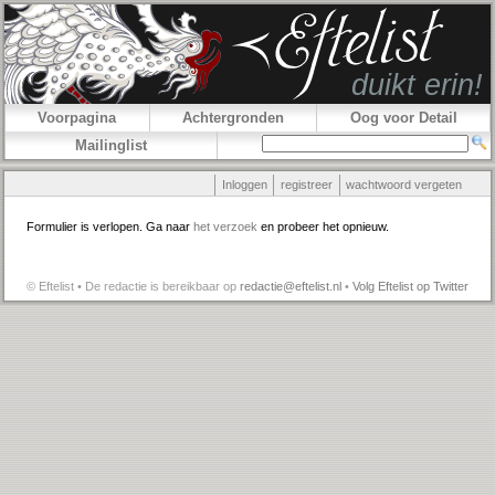
Voorpagina
Achtergronden
Oog voor Detail
Mailinglist
Inloggen
registreer
wachtwoord vergeten
Formulier is verlopen. Ga naar
het verzoek
en probeer het opnieuw.
© Eftelist • De redactie is bereikbaar op
redactie@eftelist.nl
•
Volg Eftelist op Twitter