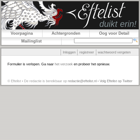
Voorpagina
Achtergronden
Oog voor Detail
Mailinglist
Inloggen
registreer
wachtwoord vergeten
Formulier is verlopen. Ga naar
het verzoek
en probeer het opnieuw.
© Eftelist • De redactie is bereikbaar op
redactie@eftelist.nl
•
Volg Eftelist op Twitter