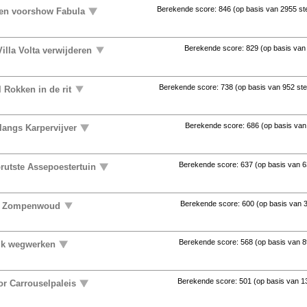
Berekende score:
846
(op basis van
2955 s
ten voorshow Fabula
Berekende score:
829
(op basis va
illa Volta verwijderen
Berekende score:
738
(op basis van
952 st
 Rokken in de rit
Berekende score:
686
(op basis va
langs Karpervijver
Berekende score:
637
(op basis van
6
rutste Assepoestertuin
Berekende score:
600
(op basis van
uit Zompenwoud
Berekende score:
568
(op basis van
8
ijk wegwerken
Berekende score:
501
(op basis van
1
or Carrouselpaleis