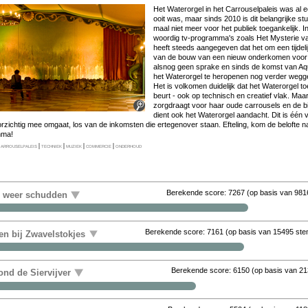
Het Wa­ter­or­gel in het Car­rou­sel­pa­leis was al 
ooit was, maar sinds 2010 is dit be­lang­rij­ke stuk­j
maal niet meer voor het pu­bliek toe­gan­ke­lijk. 
woor­dig tv-pro­gram­ma's zo­als Het Mysterie van.
heeft steeds aan­ge­ge­ven dat het om een tij­de­li
van de bouw van een nieuw on­der­ko­men voor me­
als­nog geen spra­ke en sinds de komst van Aqu
het Wa­ter­or­gel te her­o­pe­nen nog ver­der weg­ge
Het is vol­ko­men dui­de­lijk dat het Wa­ter­or­gel to
beurt - ook op tech­nisch en cre­a­tief vlak. Maar 
zorgdraagt voor haar ou­de car­rou­sels en de bij­
dient ook het Wa­ter­or­gel aan­dacht. Dit is één va
or­zich­tig mee om­gaat, los van de in­kom­sten die er­te­gen­over staan. Ef­te­ling, kom de be­lof­te
m­ma!
arrouselpaleis
|
techniek
|
muziek
|
commercie
|
onderhoud
Berekende score:
7267
(op basis van
981
r weer schudden
Berekende score:
7161
(op basis van
15495 st
en bij Zwavelstokjes
Berekende score:
6150
(op basis van
21
nd de Siervijver