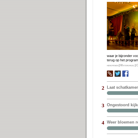
waar je bij­zon­der vo
terug op het pro­gra
heropenen
|
Waterorgel
|
C
Laat schatkame
2
Ongestoord kijk
3
Weer bloemen ro
4