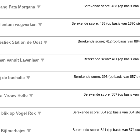
Berekende score:
468
(op basis van
gang Fata Morgana
Berekende score:
438
(op basis van
1370 s
lfentuin wegwerken
Berekende score:
412
(op basis van
884
stiek Station de Oost
Berekende score:
411
(op basis van
aan vanuit Lavenlaar
Berekende score:
396
(op basis van
857 s
j de bushalte
Berekende score:
387
(op basis van
or Vrouw Holle
Berekende score:
364
(op basis van
364 st
t blik op Vogel Rok
Berekende score:
341
(op basis van
574 st
 Bijlmerbajes