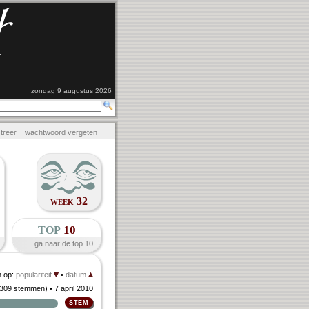
zondag 9 augustus 2026
streer
wachtwoord vergeten
week 32
top
10
ga naar de top 10
n op:
populariteit
•
datum
309 stemmen
)
• 7 april 2010