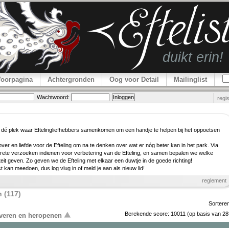
Voorpagina
Achtergronden
Oog voor Detail
Mailinglist
Wachtwoord:
regi
 dé plek waar Efteling­lief­hebbers samenkomen om een handje te helpen bij het oppoetsen
er en liefde voor de Efteling om na te denken over wat er nóg beter kan in het park. Via
rete verzoeken indienen voor verbe­tering van de Efteling, en samen bepalen we welke
teit geven. Zo geven we de Efteling met elkaar een duwtje in de goede richting!
ist kan meedoen, dus log vlug in of meld je aan als nieuw lid!
reglement
 (117)
Sortere
Berekende score:
10011
(op basis van
28
overen en heropenen