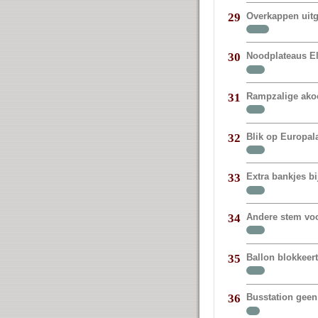
Overkappen uit
29
Noodplateaus E
30
Rampzalige akoe
31
Blik op Europal
32
Extra bankjes bi
33
Andere stem vo
34
Ballon blokkeer
35
Busstation geen
36