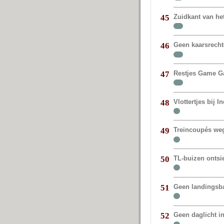
Zuidkant van het
45
Geen kaarsrechte
46
Restjes Game G
47
Vlottertjes bij I
48
Treincoupés weg
49
TL-buizen ontsie
50
Geen landingsb
51
Geen daglicht i
52