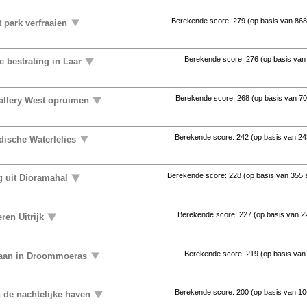
Berekende score:
279
(op basis van
868
 park verfraaien
Berekende score:
276
(op basis va
 bestrating in Laar
Berekende score:
268
(op basis van
70
allery West opruimen
Berekende score:
242
(op basis van
24
ndische Waterlelies
Berekende score:
228
(op basis van
355 
 uit Dioramahal
Berekende score:
227
(op basis van
2
ren Uitrijk
Berekende score:
219
(op basis va
aan in Droommoeras
Berekende score:
200
(op basis van
10
n de nachtelijke haven