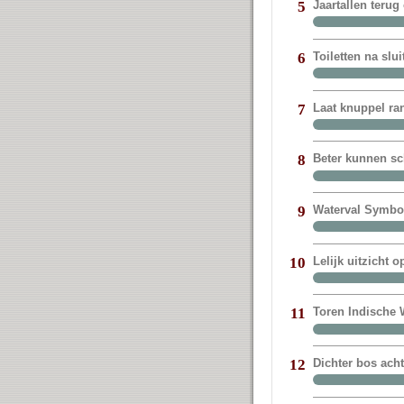
Jaartallen terug
5
Toiletten na sl
6
Laat knuppel ra
7
Beter kunnen sc
8
Waterval Symbol
9
Lelijk uitzicht 
10
Toren Indische W
11
Dichter bos ach
12