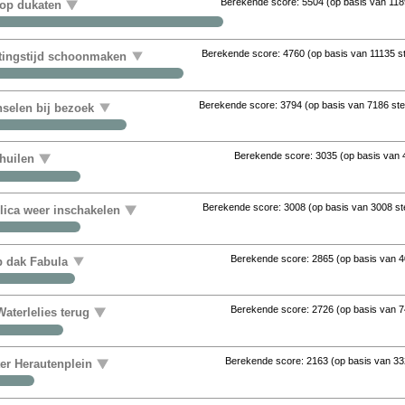
Berekende score:
5504
(op basis van
118
 op dukaten
Berekende score:
4760
(op basis van
11135 
uitingstijd schoonmaken
Berekende score:
3794
(op basis van
7186 st
nselen bij bezoek
Berekende score:
3035
(op basis van
huilen
Berekende score:
3008
(op basis van
3008 s
ica weer inschakelen
Berekende score:
2865
(op basis van
4
op dak Fabula
Berekende score:
2726
(op basis van
7
aterlelies terug
Berekende score:
2163
(op basis van
33
ter Herautenplein