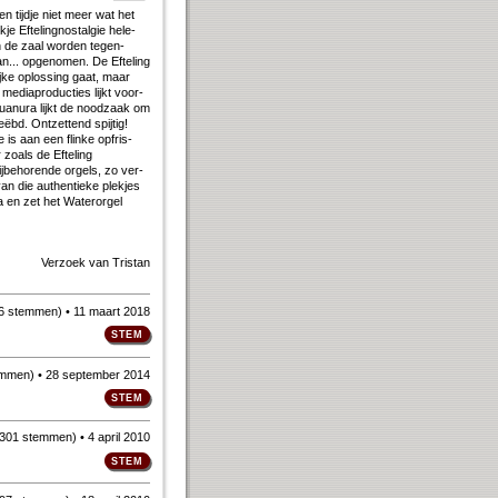
een tijd­je niet meer wat het
e Ef­te­ling­nostal­gie he­le­
In de zaal wor­den te­gen­
.. op­ge­no­men. De Ef­te­ling
j­ke op­los­sing gaat, maar
dia­pro­duc­ties lijkt voor­
an­ura lijkt de nood­zaak om
ëbd. Ont­zet­tend spij­tig!
e is aan een flin­ke op­fris­
zo­als de Ef­te­ling
be­ho­ren­de or­gels, zo ver­
n die au­then­tie­ke plek­jes
 na en zet het Water­orgel
Verzoek van
Tristan
6 stemmen
)
• 11 maart 2018
emmen
)
• 28 september 2014
301 stemmen
)
• 4 april 2010