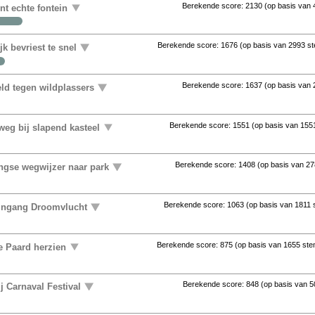
Berekende score:
2130
(op basis van
ent echte fontein
Berekende score:
1676
(op basis van
2993 s
k bevriest te snel
Berekende score:
1637
(op basis van
ld tegen wildplassers
Berekende score:
1551
(op basis van
155
eg bij slapend kasteel
Berekende score:
1408
(op basis van
27
ingse wegwijzer naar park
Berekende score:
1063
(op basis van
1811
 ingang Droomvlucht
Berekende score:
875
(op basis van
1655 st
e Paard herzien
Berekende score:
848
(op basis van
5
j Carnaval Festival