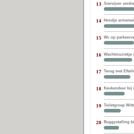
Siervijver verdi
13
Hondje armenwij
14
Wc op parkeerve
15
Wachtmuziekje w
16
Terug met Eftel
17
Keukendeur bij
18
Toiletgroep Witt
19
Buggystalling bi
20