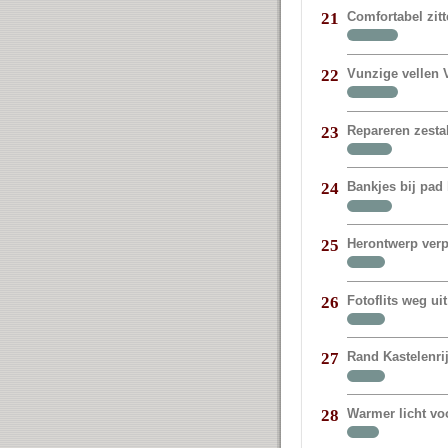
Comfortabel zit
21
Vunzige vellen V
22
Repareren zestal
23
Bankjes bij pad 
24
Herontwerp verp
25
Fotoflits weg 
26
Rand Kastelenr
27
Warmer licht vo
28