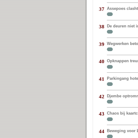
Assepoes clasht
37
De deuren niet 
38
Wegwerken beto
39
Opknappen treur
40
Parkingang hote
41
Djembe optromm
42
Chaos bij kaart
43
Beweging voor 
44