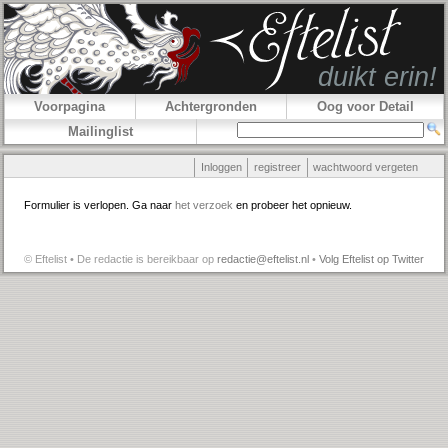
Voorpagina
Achtergronden
Oog voor Detail
Mailinglist
Inloggen
registreer
wachtwoord vergeten
Formulier is verlopen. Ga naar
het verzoek
en probeer het opnieuw.
© Eftelist • De redactie is bereikbaar op
redactie@eftelist.nl
•
Volg Eftelist op Twitter