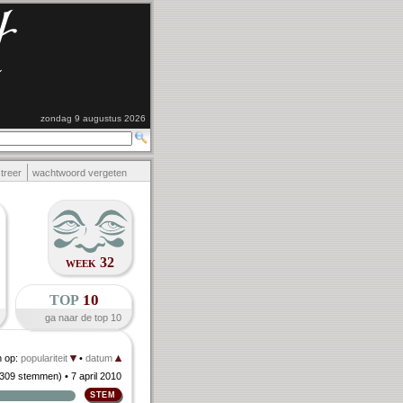
zondag 9 augustus 2026
streer
wachtwoord vergeten
week 32
top
10
ga naar de top 10
n op:
populariteit
•
datum
309 stemmen
)
• 7 april 2010