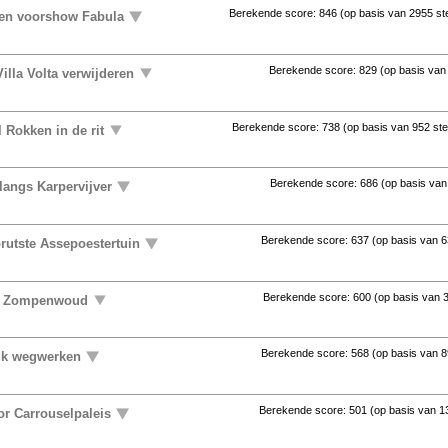
Berekende score:
846
(op basis van
2955 s
ten voorshow Fabula
Berekende score:
829
(op basis va
illa Volta verwijderen
Berekende score:
738
(op basis van
952 st
 Rokken in de rit
Berekende score:
686
(op basis va
langs Karpervijver
Berekende score:
637
(op basis van
6
rutste Assepoestertuin
Berekende score:
600
(op basis van
uit Zompenwoud
Berekende score:
568
(op basis van
8
ijk wegwerken
Berekende score:
501
(op basis van
1
or Carrouselpaleis