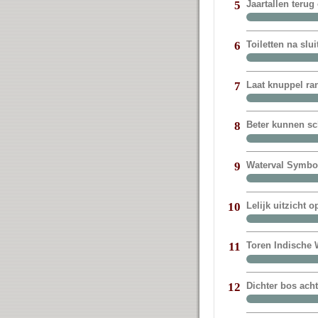
Jaartallen terug
5
Toiletten na sl
6
Laat knuppel ra
7
Beter kunnen sc
8
Waterval Symbol
9
Lelijk uitzicht 
10
Toren Indische W
11
Dichter bos ach
12