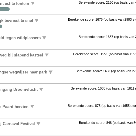
Berekende score:
2130
(op basis van
ent echte fontein
Berekende score:
1676
(op basis van
2993 s
k bevriest te snel
Berekende score:
1637
(op basis van
ld tegen wildplassers
Berekende score:
1551
(op basis van
155
eg bij slapend kasteel
Berekende score:
1408
(op basis van
27
ingse wegwijzer naar park
Berekende score:
1063
(op basis van
1811
 ingang Droomvlucht
Berekende score:
875
(op basis van
1655 st
e Paard herzien
Berekende score:
848
(op basis van
5
j Carnaval Festival