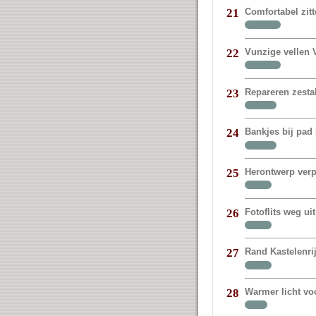
Comfortabel zit
21
Vunzige vellen V
22
Repareren zestal
23
Bankjes bij pad 
24
Herontwerp verp
25
Fotoflits weg 
26
Rand Kastelenr
27
Warmer licht vo
28