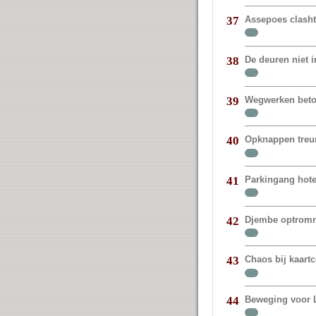
Assepoes clasht
37
De deuren niet 
38
Wegwerken beto
39
Opknappen treur
40
Parkingang hote
41
Djembe optromm
42
Chaos bij kaart
43
Beweging voor 
44