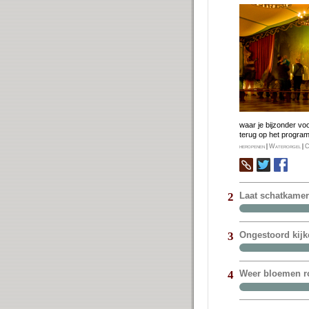
waar je bij­zon­der vo
terug op het pro­gra
heropenen
|
Waterorgel
|
C
Laat schatkame
2
Ongestoord kijk
3
Weer bloemen ro
4