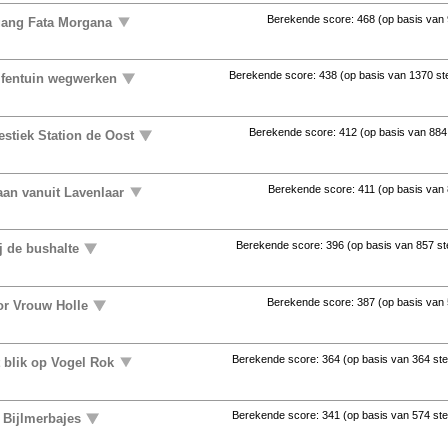
Berekende score:
468
(op basis van
gang Fata Morgana
Berekende score:
438
(op basis van
1370 s
lfentuin wegwerken
Berekende score:
412
(op basis van
884
stiek Station de Oost
Berekende score:
411
(op basis van
aan vanuit Lavenlaar
Berekende score:
396
(op basis van
857 s
j de bushalte
Berekende score:
387
(op basis van
or Vrouw Holle
Berekende score:
364
(op basis van
364 st
t blik op Vogel Rok
Berekende score:
341
(op basis van
574 st
 Bijlmerbajes