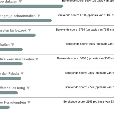
Berekende score:
5504
(op basis van
118
 op dukaten
Berekende score:
4760
(op basis van
11135 
uitingstijd schoonmaken
Berekende score:
3794
(op basis van
7186 st
nselen bij bezoek
Berekende score:
3035
(op basis van
huilen
Berekende score:
3008
(op basis van
3008 s
ica weer inschakelen
Berekende score:
2865
(op basis van
4
op dak Fabula
Berekende score:
2726
(op basis van
7
aterlelies terug
Berekende score:
2163
(op basis van
33
ter Herautenplein