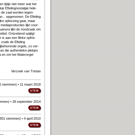
een tijd­je niet meer wat het
e Ef­te­ling­nostal­gie he­le­
In de zaal wor­den te­gen­
.. op­ge­no­men. De Ef­te­ling
j­ke op­los­sing gaat, maar
dia­pro­duc­ties lijkt voor­
an­ura lijkt de nood­zaak om
ëbd. Ont­zet­tend spij­tig!
e is aan een flin­ke op­fris­
zo­als de Ef­te­ling
be­ho­ren­de or­gels, zo ver­
n die au­then­tie­ke plek­jes
 na en zet het Water­orgel
Verzoek van
Tristan
6 stemmen
)
• 11 maart 2018
emmen
)
• 28 september 2014
301 stemmen
)
• 4 april 2010