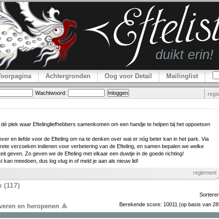
Voorpagina
Achtergronden
Oog voor Detail
Mailinglist
Wachtwoord:
regi
 dé plek waar Efteling­lief­hebbers samenkomen om een handje te helpen bij het oppoetsen
er en liefde voor de Efteling om na te denken over wat er nóg beter kan in het park. Via
rete verzoeken indienen voor verbe­tering van de Efteling, en samen bepalen we welke
teit geven. Zo geven we de Efteling met elkaar een duwtje in de goede richting!
ist kan meedoen, dus log vlug in of meld je aan als nieuw lid!
reglement
 (117)
Sortere
Berekende score:
10011
(op basis van
28
overen en heropenen