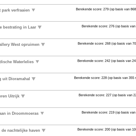
Berekende score:
279
(op basis van
868
 park verfraaien
Berekende score:
276
(op basis va
 bestrating in Laar
Berekende score:
268
(op basis van
70
allery West opruimen
Berekende score:
242
(op basis van
24
ndische Waterlelies
Berekende score:
228
(op basis van
355 
 uit Dioramahal
Berekende score:
227
(op basis van
2
ren Uitrijk
Berekende score:
219
(op basis va
aan in Droommoeras
Berekende score:
200
(op basis van
10
n de nachtelijke haven