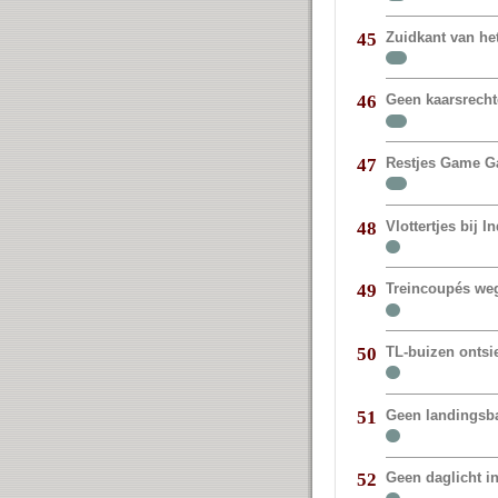
Zuidkant van het
45
Geen kaarsrechte
46
Restjes Game G
47
Vlottertjes bij I
48
Treincoupés weg
49
TL-buizen ontsie
50
Geen landingsb
51
Geen daglicht i
52