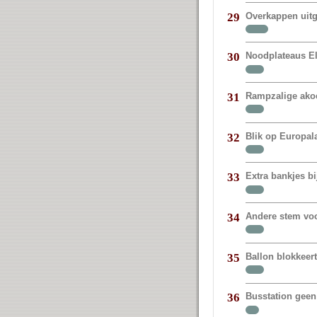
Overkappen uit
29
Noodplateaus E
30
Rampzalige akoe
31
Blik op Europal
32
Extra bankjes bi
33
Andere stem vo
34
Ballon blokkeer
35
Busstation geen
36