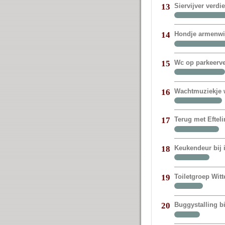
Siervijver verdi
13
Hondje armenwij
14
Wc op parkeerve
15
Wachtmuziekje w
16
Terug met Eftel
17
Keukendeur bij
18
Toiletgroep Witt
19
Buggystalling bi
20