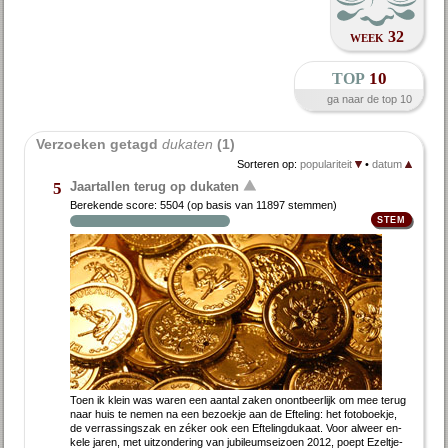
week 32
top
10
ga naar de top 10
Verzoeken getagd 
dukaten
 (1)
Sorteren op:
populariteit
•
datum
Jaartallen terug op dukaten
5
Berekende score:
5504
(op basis van
11897 stemmen
)
Toen ik klein was wa­ren een aan­tal za­ken on­ont­beer­lijk om mee te­rug
naar huis te ne­men na een be­zoek­je aan de Ef­te­ling: het fo­to­boek­je,
de ver­ras­sings­zak en zé­ker ook een Ef­te­ling­du­kaat. Voor al­weer en­
ke­le ja­ren, met uitzondering van jubileumseizoen 2012, poept Ezel­tje-