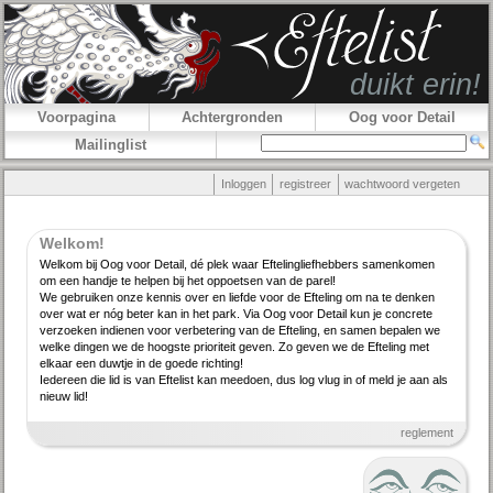
Voorpagina
Achtergronden
Oog voor Detail
Mailinglist
Inloggen
registreer
wachtwoord vergeten
Welkom!
Welkom bij Oog voor Detail, dé plek waar Efteling­lief­hebbers samenkomen
om een handje te helpen bij het oppoetsen van de parel!
We gebruiken onze kennis over en liefde voor de Efteling om na te denken
over wat er nóg beter kan in het park. Via Oog voor Detail kun je concrete
verzoeken indienen voor verbe­tering van de Efteling, en samen bepalen we
welke dingen we de hoogste priori­teit geven. Zo geven we de Efteling met
elkaar een duwtje in de goede richting!
Iedereen die lid is van Eftelist kan meedoen, dus log vlug in of meld je aan als
nieuw lid!
reglement