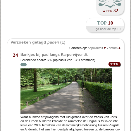
week 32
top
10
ga naar de top 10
Verzoeken getagd 
paden
 (1)
Sorteren op:
populariteit
•
datum
Bankjes bij pad langs Karpervijver
24
Berekende score:
686
(op basis van
1381 stemmen
)
Waar nu twee strijd­wa­gens met luid ge­raas over de tracks van Jo­r­is
en de Draak bul­de­ren kraak­te en ram­mel­de de Pe­gasus tot in de la­te
len­te van 2009 te­mid­den van de lom­me­rij­ke be­bos­sing tus­sen Ruig­rijk
en An­der­rijk. Het was hier des­tijds al­tijd goed toe­ven op de bank­jes on­