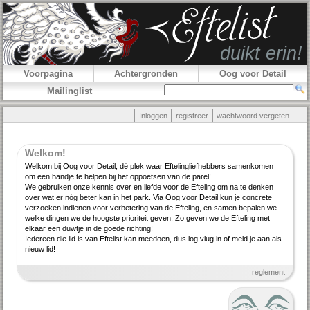
Voorpagina
Achtergronden
Oog voor Detail
Mailinglist
Inloggen
registreer
wachtwoord vergeten
Welkom!
Welkom bij Oog voor Detail, dé plek waar Efteling­lief­hebbers samenkomen
om een handje te helpen bij het oppoetsen van de parel!
We gebruiken onze kennis over en liefde voor de Efteling om na te denken
over wat er nóg beter kan in het park. Via Oog voor Detail kun je concrete
verzoeken indienen voor verbe­tering van de Efteling, en samen bepalen we
welke dingen we de hoogste priori­teit geven. Zo geven we de Efteling met
elkaar een duwtje in de goede richting!
Iedereen die lid is van Eftelist kan meedoen, dus log vlug in of meld je aan als
nieuw lid!
reglement