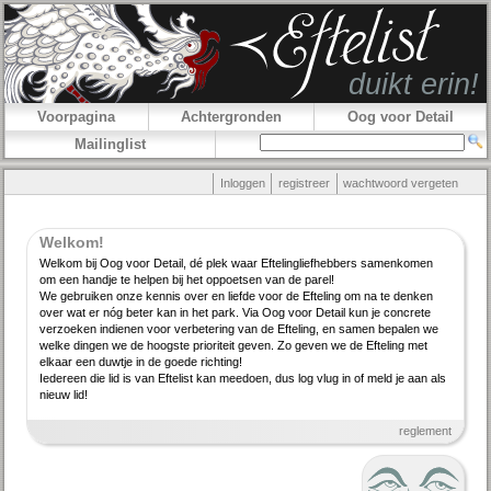
Voorpagina
Achtergronden
Oog voor Detail
Mailinglist
Inloggen
registreer
wachtwoord vergeten
Welkom!
Welkom bij Oog voor Detail, dé plek waar Efteling­lief­hebbers samenkomen
om een handje te helpen bij het oppoetsen van de parel!
We gebruiken onze kennis over en liefde voor de Efteling om na te denken
over wat er nóg beter kan in het park. Via Oog voor Detail kun je concrete
verzoeken indienen voor verbe­tering van de Efteling, en samen bepalen we
welke dingen we de hoogste priori­teit geven. Zo geven we de Efteling met
elkaar een duwtje in de goede richting!
Iedereen die lid is van Eftelist kan meedoen, dus log vlug in of meld je aan als
nieuw lid!
reglement