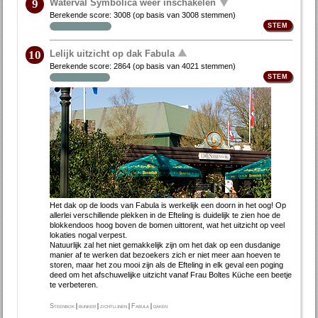
Waterval Symbolica weer inschakelen
9
Berekende score:
3008
(op basis van
3008 stemmen
)
Lelijk uitzicht op dak Fabula
10
Berekende score:
2864
(op basis van
4021 stemmen
)
Het dak op de loods van Fabula is werke­lijk een doorn in het oog! Op
allerlei verschillende plekken in de Efte­ling is duide­lijk te zien hoe de
blokken­doos hoog boven de bomen uit­torent, wat het uit­zicht op veel
loka­ties nogal ver­pest.
Natuurlijk zal het niet gemak­kelijk zijn om het dak op een dus­da­nige
manier af te wer­ken dat bezoe­kers zich er niet meer aan hoe­ven te
sto­ren, maar het zou mooi zijn als de Efteling in elk ge­val een po­ging
deed om het af­schu­we­lijke uit­zicht vanaf Frau Boltes Küche een beet­je
te ver­be­te­ren.
Steenbok
|
bunker
|
zichtlijnen
|
Fabula
|
daken