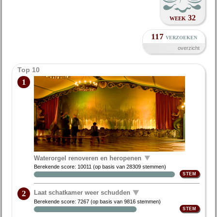
week 32
117
verzoeken
overzicht
Top 10
1
Waterorgel renoveren en heropenen
Berekende score:
10011
(op basis van
28309 stemmen
)
Laat schatkamer weer schudden
2
Berekende score:
7267
(op basis van
9816 stemmen
)