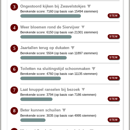
Ongestoord kijken bij Zwavelstokjes
3
Berekende score:
7160
(op basis van
15494 stemmen
)
Weer bloemen rond de Siervijver
4
Berekende score:
6150
(op basis van
21301 stemmen
)
Jaartallen terug op dukaten
5
Berekende score:
5504
(op basis van
11897 stemmen
)
Toiletten na sluitingstijd schoonmaken
6
Berekende score:
4760
(op basis van
11135 stemmen
)
Laat knuppel ranselen bij bezoek
7
Berekende score:
3794
(op basis van
7186 stemmen
)
Beter kunnen schuilen
8
Berekende score:
3035
(op basis van
4995 stemmen
)