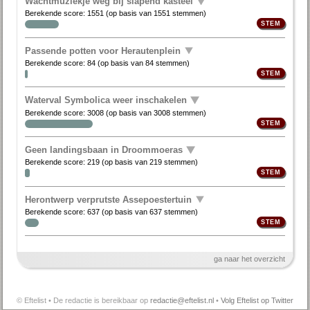
Wachtmuziekje weg bij slapend kasteel
Berekende score:
1551
(op basis van
1551 stemmen
)
Passende potten voor Herautenplein
Berekende score:
84
(op basis van
84 stemmen
)
Waterval Symbolica weer inschakelen
Berekende score:
3008
(op basis van
3008 stemmen
)
Geen landingsbaan in Droommoeras
Berekende score:
219
(op basis van
219 stemmen
)
Herontwerp verprutste Assepoestertuin
Berekende score:
637
(op basis van
637 stemmen
)
ga naar het overzicht
© Eftelist • De redactie is bereikbaar op
redactie@eftelist.nl
•
Volg Eftelist op Twitter