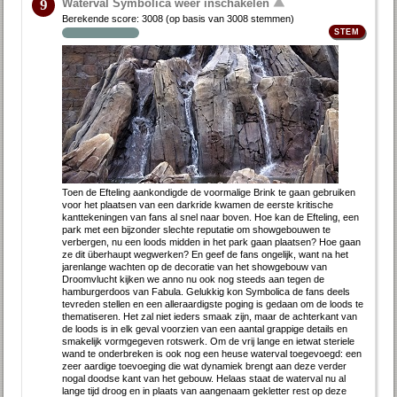
Waterval Symbolica weer inschakelen
9
Berekende score:
3008
(op basis van
3008 stemmen
)
Toen de Efteling aankondigde de voormalige Brink te gaan gebruiken
voor het plaatsen van een darkride kwamen de eerste kritische
kanttekeningen van fans al snel naar boven. Hoe kan de Efteling, een
park met een bijzonder slechte reputatie om showgebouwen te
verbergen, nu een loods midden in het park gaan plaatsen? Hoe gaan
ze dit überhaupt wegwerken? En geef de fans ongelijk, want na het
jarenlange wachten op de decoratie van het showgebouw van
Droomvlucht kijken we anno nu ook nog steeds aan tegen de
hamburgerdoos van Fabula. Gelukkig kon Symbolica de fans deels
tevreden stellen en een alleraardigste poging is gedaan om de loods te
thematiseren. Het zal niet ieders smaak zijn, maar de achterkant van
de loods is in elk geval voorzien van een aantal grappige details en
smakelijk vormgegeven rotswerk. Om de vrij lange en ietwat steriele
wand te onderbreken is ook nog een heuse waterval toegevoegd: een
zeer aardige toevoeging die wat dynamiek brengt aan deze verder
nogal doodse kant van het gebouw. Helaas staat de waterval nu al
lange tijd droog en in plaats van aangenaam gekletter rest op deze