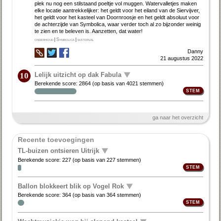
plek nu nog een stilstaand poeltje vol muggen. Watervalletjes maken
elke locatie aantrekkelijker: het geldt voor het eiland van de Siervijver,
het geldt voor het kasteel van Doornroosje en het geldt absoluut voor
de achterzijde van Symbolica, waar verder toch al zo bijzonder weinig
te zien en te beleven is. Aanzetten, dat water!
onderhoud
|
Symbolica
|
waterval
Danny
21 augustus 2022
Lelijk uitzicht op dak Fabula
10
Berekende score:
2864
(op basis van
4021 stemmen
)
ga naar het overzicht
Recente toevoegingen
TL-buizen ontsieren Uitrijk
Berekende score:
227
(op basis van
227 stemmen
)
Ballon blokkeert blik op Vogel Rok
Berekende score:
364
(op basis van
364 stemmen
)