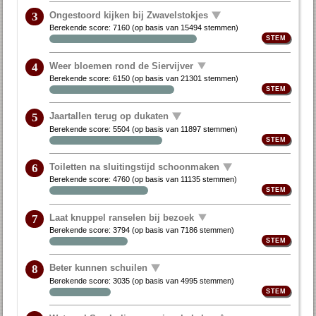
Ongestoord kijken bij Zwavelstokjes
3
Berekende score:
7160
(op basis van
15494 stemmen
)
Weer bloemen rond de Siervijver
4
Berekende score:
6150
(op basis van
21301 stemmen
)
Jaartallen terug op dukaten
5
Berekende score:
5504
(op basis van
11897 stemmen
)
Toiletten na sluitingstijd schoonmaken
6
Berekende score:
4760
(op basis van
11135 stemmen
)
Laat knuppel ranselen bij bezoek
7
Berekende score:
3794
(op basis van
7186 stemmen
)
Beter kunnen schuilen
8
Berekende score:
3035
(op basis van
4995 stemmen
)