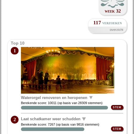
week 32
117
verzoeken
overzicht
Top 10
1
Waterorgel renoveren en heropenen
Berekende score:
10011
(op basis van
28309 stemmen
)
Laat schatkamer weer schudden
2
Berekende score:
7267
(op basis van
9816 stemmen
)