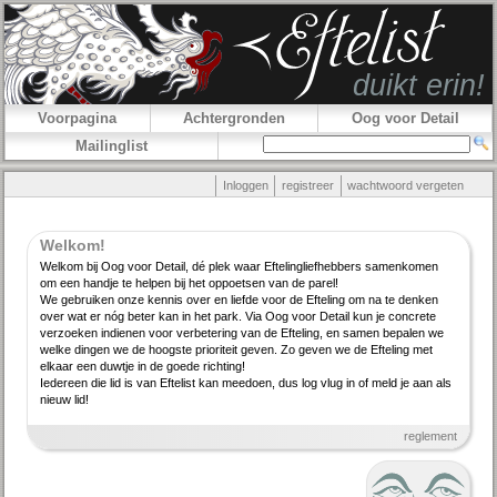
Voorpagina
Achtergronden
Oog voor Detail
Mailinglist
Inloggen
registreer
wachtwoord vergeten
Welkom!
Welkom bij Oog voor Detail, dé plek waar Efteling­lief­hebbers samenkomen
om een handje te helpen bij het oppoetsen van de parel!
We gebruiken onze kennis over en liefde voor de Efteling om na te denken
over wat er nóg beter kan in het park. Via Oog voor Detail kun je concrete
verzoeken indienen voor verbe­tering van de Efteling, en samen bepalen we
welke dingen we de hoogste priori­teit geven. Zo geven we de Efteling met
elkaar een duwtje in de goede richting!
Iedereen die lid is van Eftelist kan meedoen, dus log vlug in of meld je aan als
nieuw lid!
reglement