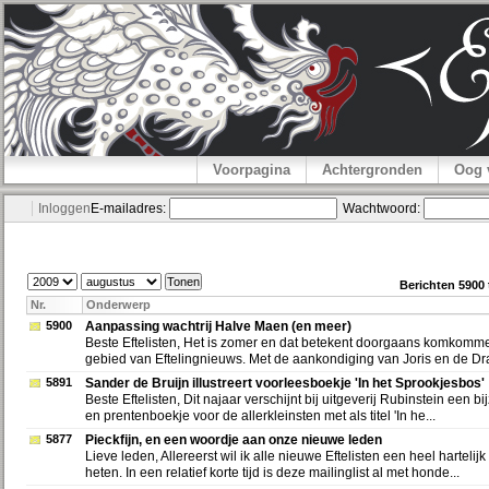
Voorpagina
Achtergronden
Oog 
Inloggen
E-mailadres:
Wachtwoord:
Berichten 5900
Nr.
Onderwerp
5900
Aanpassing wachtrij Halve Maen (en meer)
Beste Eftelisten, Het is zomer en dat betekent doorgaans komkommer
gebied van Eftelingnieuws. Met de aankondiging van Joris en de Dra
5891
Sander de Bruijn illustreert voorleesboekje 'In het Sprookjesbos'
Beste Eftelisten, Dit najaar verschijnt bij uitgeverij Rubinstein een b
en prentenboekje voor de allerkleinsten met als titel 'In he...
5877
Pieckfijn, en een woordje aan onze nieuwe leden
Lieve leden, Allereerst wil ik alle nieuwe Eftelisten een heel harteli
heten. In een relatief korte tijd is deze mailinglist al met honde...