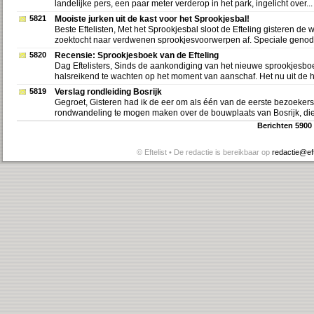
landelijke pers, een paar meter verderop in het park, ingelicht over...
5821
Mooiste jurken uit de kast voor het Sprookjesbal!
Beste Eftelisten, Met het Sprookjesbal sloot de Efteling gisteren de
zoektocht naar verdwenen sprookjesvoorwerpen af. Speciale genodi
5820
Recensie: Sprookjesboek van de Efteling
Dag Eftelisters, Sinds de aankondiging van het nieuwe sprookjesboe
halsreikend te wachten op het moment van aanschaf. Het nu uit de h
5819
Verslag rondleiding Bosrijk
Gegroet, Gisteren had ik de eer om als één van de eerste bezoeker
rondwandeling te mogen maken over de bouwplaats van Bosrijk, die
Berichten 5900
© Eftelist • De redactie is bereikbaar op
redactie@efte