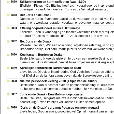
5869
Stijlkenmerken en kermiseffecten (was: J&D)
Eftelisten, Pieter: > De Efteling heeft zich, vooral door de inspirere
ontwerpen > van Anton Pieck en Ton van de Ven altijd weten te ...
5868
Re: Joris en de Draak
Dames en heren, Even een reactie op de voorgaande e-mail van R
waarin ons wordt aangeraden voortaan onbevangen naar concept-art 
5863
Efteling co-produceert musical Kruimeltje
Eftelisten, Toen ik vandaag bij de theater-vacatures keek, viel mij iet
op. Rick Engelkes Producties (REP) zoekt namelijk een uitvoere...
5852
Re: Joris en de Draak
Waerde Eftelisten, Wat een opwinding, afgelopen zaterdag, in ons g
Brabantse parkje! Het natuurpark, ja zelfs de Wereld vol Wonderen, w
5850
Koelkasten, Borden en Draken
Beste Eftelisten, Ik keerde gisteren terug van een weekje Sevilla, e
nieuws vanuit Kaatsheuvel ineens! Twee projecten waar ik erg scepti
5840
Sprookjesboerderij en Burcht van de baan
Lieve leden, Directeur Imagineering Olaf Vugts heeft gisteren tijden
met Eftelist en de fanfora aangegeven dat de Sprookjesboerderij ...
5838
Nieuwe personeelskleding 2010 (+ tipje van de sluier)
Beste leden, Daniël schreef over de personeelskleding: > Deze mevr
na het over oude uniformen gehad te hebben- te > vertellen dat De..
5837
Joris en de Draak - Een Möbius loop coaster
Beste Eftelisten, Het grote nieuws is inmiddels bekend dat de Efteli
coaster krijgt. Twee treintjes vol Jorissen zullen samen oprijde...
5828
'Joris en de Draak' vervangt Pegasus en meer nieuws!
Lieve leden, Groot nieuws, groot nieuws! Op het moment van schrij