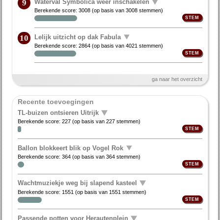
Waterval Symbolica weer inschakelen
9
Berekende score:
3008
(op basis van
3008 stemmen
)
Lelijk uitzicht op dak Fabula
10
Berekende score:
2864
(op basis van
4021 stemmen
)
ga naar het overzicht
Recente toevoegingen
TL-buizen ontsieren Uitrijk
Berekende score:
227
(op basis van
227 stemmen
)
Ballon blokkeert blik op Vogel Rok
Berekende score:
364
(op basis van
364 stemmen
)
Wachtmuziekje weg bij slapend kasteel
Berekende score:
1551
(op basis van
1551 stemmen
)
Passende potten voor Herautenplein