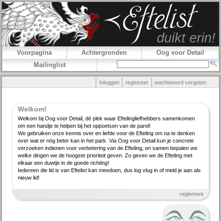
Voorpagina
Achtergronden
Oog voor Detail
Mailinglist
Inloggen
registreer
wachtwoord vergeten
Welkom!
Welkom bij Oog voor Detail, dé plek waar Efteling­lief­hebbers samenkomen
om een handje te helpen bij het oppoetsen van de parel!
We gebruiken onze kennis over en liefde voor de Efteling om na te denken
over wat er nóg beter kan in het park. Via Oog voor Detail kun je concrete
verzoeken indienen voor verbe­tering van de Efteling, en samen bepalen we
welke dingen we de hoogste priori­teit geven. Zo geven we de Efteling met
elkaar een duwtje in de goede richting!
Iedereen die lid is van Eftelist kan meedoen, dus log vlug in of meld je aan als
nieuw lid!
reglement