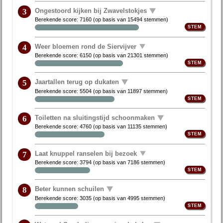
Ongestoord kijken bij Zwavelstokjes
3
Berekende score:
7160
(op basis van
15494 stemmen
)
Weer bloemen rond de Siervijver
4
Berekende score:
6150
(op basis van
21301 stemmen
)
Jaartallen terug op dukaten
5
Berekende score:
5504
(op basis van
11897 stemmen
)
Toiletten na sluitingstijd schoonmaken
6
Berekende score:
4760
(op basis van
11135 stemmen
)
Laat knuppel ranselen bij bezoek
7
Berekende score:
3794
(op basis van
7186 stemmen
)
Beter kunnen schuilen
8
Berekende score:
3035
(op basis van
4995 stemmen
)