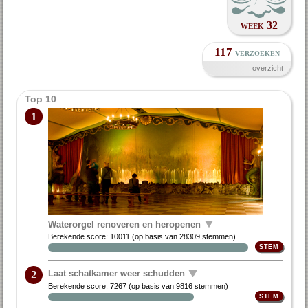
week 32
117
verzoeken
overzicht
Top 10
1
Waterorgel renoveren en heropenen
Berekende score:
10011
(op basis van
28309 stemmen
)
Laat schatkamer weer schudden
2
Berekende score:
7267
(op basis van
9816 stemmen
)