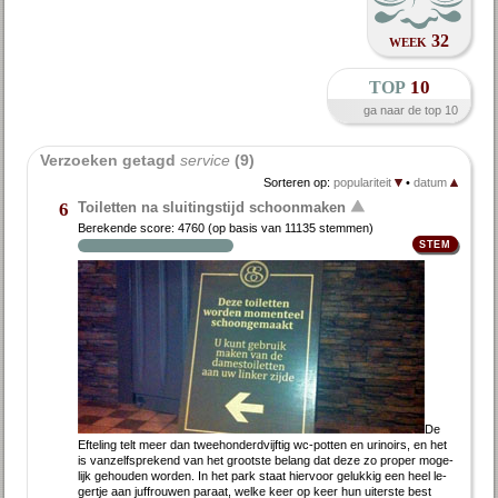
week 32
top
10
ga naar de top 10
Verzoeken getagd 
service
 (9)
Sorteren op:
populariteit
•
datum
Toiletten na sluitingstijd schoonmaken
6
Berekende score:
4760
(op basis van
11135 stemmen
)
De
Ef­te­ling telt meer dan twee­hon­derd­vijf­tig wc-pot­ten en uri­noirs, en het
is van­zelf­spre­kend van het groot­ste be­lang dat de­ze zo pro­per mo­ge­
lijk ge­hou­den wor­den. In het park staat hier­voor ge­luk­kig een heel le­
ger­tje aan juf­frou­wen pa­raat, wel­ke keer op keer hun ui­ter­ste best