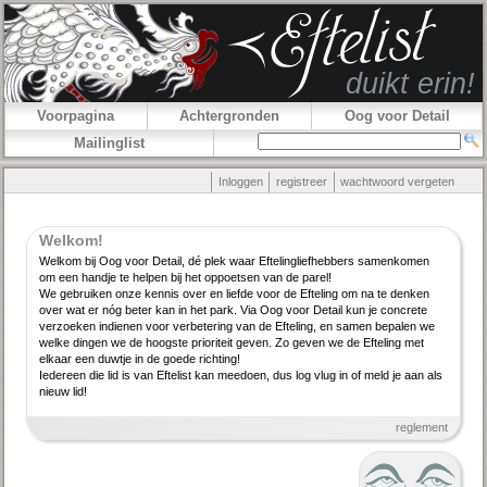
Voorpagina
Achtergronden
Oog voor Detail
Mailinglist
Inloggen
registreer
wachtwoord vergeten
Welkom!
Welkom bij Oog voor Detail, dé plek waar Efteling­lief­hebbers samenkomen
om een handje te helpen bij het oppoetsen van de parel!
We gebruiken onze kennis over en liefde voor de Efteling om na te denken
over wat er nóg beter kan in het park. Via Oog voor Detail kun je concrete
verzoeken indienen voor verbe­tering van de Efteling, en samen bepalen we
welke dingen we de hoogste priori­teit geven. Zo geven we de Efteling met
elkaar een duwtje in de goede richting!
Iedereen die lid is van Eftelist kan meedoen, dus log vlug in of meld je aan als
nieuw lid!
reglement