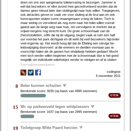
doen om ons een aan­ge­na­me toi­let­er­va­ring te be­zor­gen. Jam­mer is
wél dat be­zoe­kers er el­ke avond mee ge­con­fron­teerd wor­den dat de
da­mes geen mi­nuut la­ter dan slui­tings­tijd naar huis wil­len. Toe­ge­ge­ven,
ook at­trac­ties ge­ven er vaak ver voor slui­ting al de brui aan en ook
ho­re­ca­pun­ten slui­ten soms on­aan­ge­naam vroeg de lui­ken. Toch is
maar wei­nig zo ver­ve­lend als nog even naar het toi­let wil­len voor­af­
gaand aan de lan­ge weg naar huis, om ver­vol­gens te mer­ken dat je
vrij­wel ner­gens nog te­recht kunt. De gro­te schoon­maak van de
(heren)toi­let­ten, zélfs die bij de uit­gang, be­gint vaak al ruim een half
uur voor­dat het park dicht­gaat en dit wekt bij veel be­zoe­kers bij­zon­der
veel er­ger­nis op. Het wordt hoog tijd dat de Ef­te­ling een ste­vi­ge be­
leids­wij­zi­ging door­voert: al die em­mers en dwei­len voort­aan pas te
voor­schijn ha­len als de gas­ten hun eind­plas­je heb­ben ge­daan! Mocht
men toch eerder willen beginnen met de schoonmaak dan is het goed
mogelijk om individuele toilethokjes eerder te reinigen en af te sluiten.
Toiletten
|
schoonmaak
|
service
csdingste
6 november 2011
Beter kunnen schuilen
8
Berekende score:
3035
(op basis van
4995 stemmen
)
Wc op parkeerveld tegen wildplassers
15
Berekende score:
1637
(op basis van
2995 stemmen
)
Toiletgroep Witte Paard herzien
19