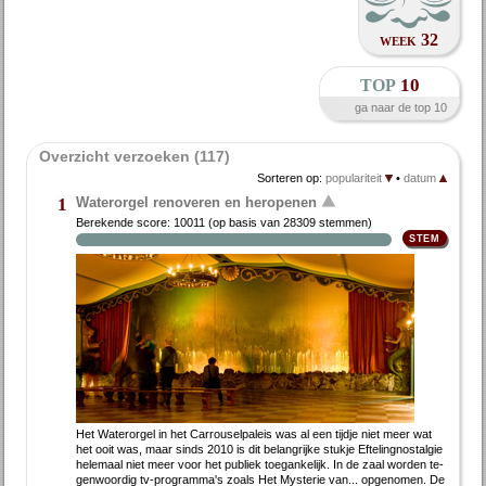
week 32
top
10
ga naar de top 10
Overzicht verzoeken (117)
Sorteren op:
populariteit
•
datum
Waterorgel renoveren en heropenen
1
Berekende score:
10011
(op basis van
28309 stemmen
)
Het Wa­ter­or­gel in het Car­rou­sel­pa­leis was al een tijd­je niet meer wat
het ooit was, maar sinds 2010 is dit be­lang­rij­ke stuk­je Ef­te­ling­nostal­gie
he­le­maal niet meer voor het pu­bliek toe­gan­ke­lijk. In de zaal wor­den te­
gen­woor­dig tv-pro­gram­ma's zo­als Het Mysterie van... op­ge­no­men. De