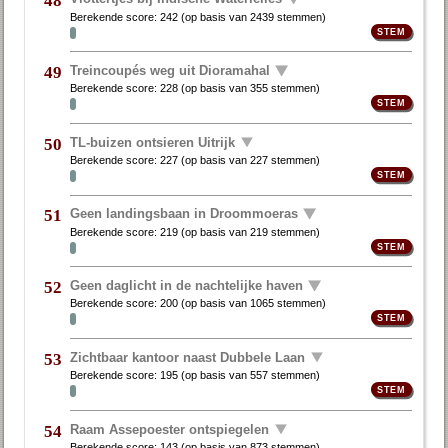
48
Berekende score:
242
(op basis van
2439 stemmen
)
Treincoupés weg uit Dioramahal
49
Berekende score:
228
(op basis van
355 stemmen
)
TL-buizen ontsieren Uitrijk
50
Berekende score:
227
(op basis van
227 stemmen
)
Geen landingsbaan in Droommoeras
51
Berekende score:
219
(op basis van
219 stemmen
)
Geen daglicht in de nachtelijke haven
52
Berekende score:
200
(op basis van
1065 stemmen
)
Zichtbaar kantoor naast Dubbele Laan
53
Berekende score:
195
(op basis van
557 stemmen
)
Raam Assepoester ontspiegelen
54
Berekende score:
143
(op basis van
873 stemmen
)