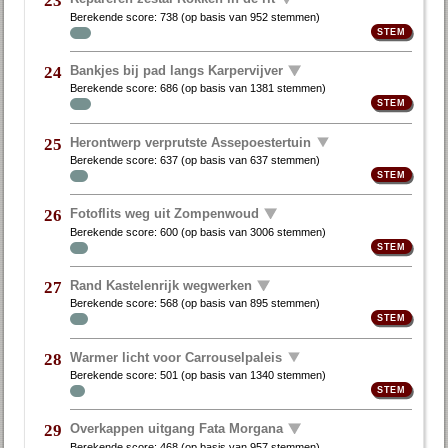
23
Berekende score:
738
(op basis van
952 stemmen
)
Bankjes bij pad langs Karpervijver
24
Berekende score:
686
(op basis van
1381 stemmen
)
Herontwerp verprutste Assepoestertuin
25
Berekende score:
637
(op basis van
637 stemmen
)
Fotoflits weg uit Zompenwoud
26
Berekende score:
600
(op basis van
3006 stemmen
)
Rand Kastelenrijk wegwerken
27
Berekende score:
568
(op basis van
895 stemmen
)
Warmer licht voor Carrouselpaleis
28
Berekende score:
501
(op basis van
1340 stemmen
)
Overkappen uitgang Fata Morgana
29
Berekende score:
468
(op basis van
957 stemmen
)