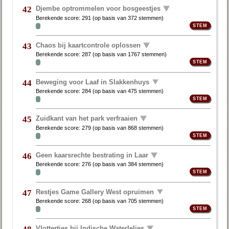
Djembe optrommelen voor bosgeestjes
42
Berekende score:
291
(op basis van
372 stemmen
)
Chaos bij kaartcontrole oplossen
43
Berekende score:
287
(op basis van
1767 stemmen
)
Beweging voor Laaf in Slakkenhuys
44
Berekende score:
284
(op basis van
475 stemmen
)
Zuidkant van het park verfraaien
45
Berekende score:
279
(op basis van
868 stemmen
)
Geen kaarsrechte bestrating in Laar
46
Berekende score:
276
(op basis van
384 stemmen
)
Restjes Game Gallery West opruimen
47
Berekende score:
268
(op basis van
705 stemmen
)
Vlottertjes bij Indische Waterlelies