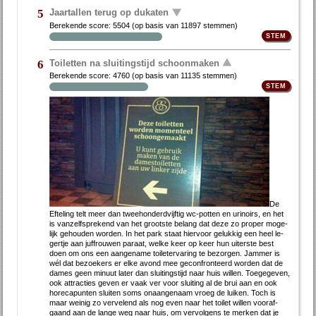
Jaartallen terug op dukaten
5
Berekende score:
5504
(op basis van
11897 stemmen
)
Toiletten na sluitingstijd schoonmaken
6
Berekende score:
4760
(op basis van
11135 stemmen
)
De
Ef­te­ling telt meer dan twee­hon­derd­vijf­tig wc-pot­ten en uri­noirs, en het
is van­zelf­spre­kend van het groot­ste be­lang dat de­ze zo pro­per mo­ge­
lijk ge­hou­den wor­den. In het park staat hier­voor ge­luk­kig een heel le­
ger­tje aan juf­frou­wen pa­raat, wel­ke keer op keer hun ui­ter­ste best
doen om ons een aan­ge­na­me toi­let­er­va­ring te be­zor­gen. Jam­mer is
wél dat be­zoe­kers er el­ke avond mee ge­con­fron­teerd wor­den dat de
da­mes geen mi­nuut la­ter dan slui­tings­tijd naar huis wil­len. Toe­ge­ge­ven,
ook at­trac­ties ge­ven er vaak ver voor slui­ting al de brui aan en ook
ho­re­ca­pun­ten slui­ten soms on­aan­ge­naam vroeg de lui­ken. Toch is
maar wei­nig zo ver­ve­lend als nog even naar het toi­let wil­len voor­af­
gaand aan de lan­ge weg naar huis, om ver­vol­gens te mer­ken dat je