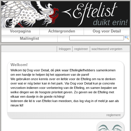
Voorpagina
Achtergronden
Oog voor Detail
Mailinglist
Inloggen
registreer
wachtwoord vergeten
Welkom!
Welkom bij Oog voor Detail, dé plek waar Efteling­lief­hebbers samenkomen
om een handje te helpen bij het oppoetsen van de parel!
We gebruiken onze kennis over en liefde voor de Efteling om na te denken
over wat er nóg beter kan in het park. Via Oog voor Detail kun je concrete
verzoeken indienen voor verbe­tering van de Efteling, en samen bepalen we
welke dingen we de hoogste priori­teit geven. Zo geven we de Efteling met
elkaar een duwtje in de goede richting!
Iedereen die lid is van Eftelist kan meedoen, dus log vlug in of meld je aan als
nieuw lid!
reglement