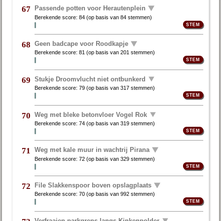
Passende potten voor Herautenplein
67
Berekende score:
84
(op basis van
84 stemmen
)
Geen badcape voor Roodkapje
68
Berekende score:
81
(op basis van
201 stemmen
)
Stukje Droomvlucht niet ontbunkerd
69
Berekende score:
79
(op basis van
317 stemmen
)
Weg met bleke betonvloer Vogel Rok
70
Berekende score:
74
(op basis van
319 stemmen
)
Weg met kale muur in wachtrij Pirana
71
Berekende score:
72
(op basis van
329 stemmen
)
File Slakkenspoor boven opslagplaats
72
Berekende score:
70
(op basis van
992 stemmen
)
Verfraaien parkgrens langs Kinkenpolder