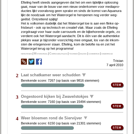
Ef­te­ling heeft steeds aan­ge­ge­ven dat het om een tij­de­lij­ke op­los­sing
gaat, maar van de bouw van een nieuw on­der­ko­men voor me­dia­pro­
duc­ties lijkt voor­als­nog geen spra­ke en sinds de komst van Aquan­ura
lijkt de nood­zaak om het Wa­ter­or­gel te her­o­pe­nen nog ver­der weg­
geëbd. Ont­zet­tend spij­tig!
Het is vol­ko­men dui­de­lijk dat het Wa­ter­or­gel toe is aan een flin­ke op­
fris­beurt - ook op tech­nisch en cre­a­tief vlak. Maar zo­als de Ef­te­ling
zorgdraagt voor haar ou­de car­rou­sels en de bij­be­ho­ren­de or­gels, zo
ver­dient ook het Wa­ter­or­gel aan­dacht. Dit is één van die au­then­tie­ke
plek­jes waar je bij­zon­der voor­zich­tig mee om­gaat, los van de in­kom­
sten die er­te­gen­over staan. Ef­te­ling, kom de be­lof­te na en zet het
Water­orgel terug op het pro­gram­ma!
heropenen
|
Waterorgel
|
Carrouselpaleis
|
techniek
|
muziek
|
commercie
|
onderhoud
Tristan
7 april 2010
Laat schatkamer weer schudden
2
Berekende score:
7267
(op basis van
9816 stemmen
)
Ongestoord kijken bij Zwavelstokjes
3
Berekende score:
7160
(op basis van
15494 stemmen
)
Weer bloemen rond de Siervijver
4
Berekende score:
6150
(op basis van
21301 stemmen
)