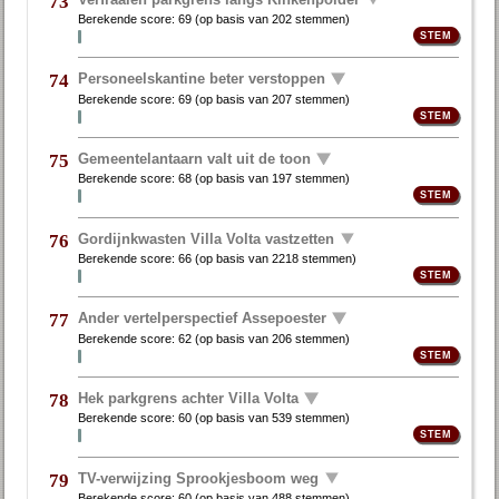
73
Berekende score:
69
(op basis van
202 stemmen
)
Personeelskantine beter verstoppen
74
Berekende score:
69
(op basis van
207 stemmen
)
Gemeentelantaarn valt uit de toon
75
Berekende score:
68
(op basis van
197 stemmen
)
Gordijnkwasten Villa Volta vastzetten
76
Berekende score:
66
(op basis van
2218 stemmen
)
Ander vertelperspectief Assepoester
77
Berekende score:
62
(op basis van
206 stemmen
)
Hek parkgrens achter Villa Volta
78
Berekende score:
60
(op basis van
539 stemmen
)
TV-verwijzing Sprookjesboom weg
79
Berekende score:
60
(op basis van
488 stemmen
)