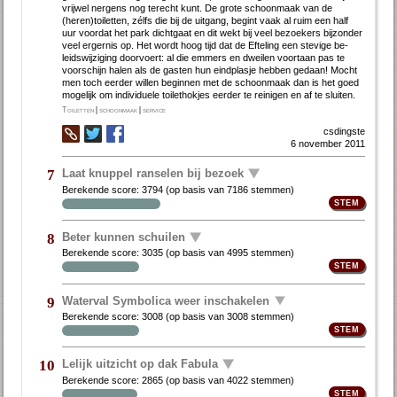
vrij­wel ner­gens nog te­recht kunt. De gro­te schoon­maak van de
(heren)toi­let­ten, zélfs die bij de uit­gang, be­gint vaak al ruim een half
uur voor­dat het park dicht­gaat en dit wekt bij veel be­zoe­kers bij­zon­der
veel er­ger­nis op. Het wordt hoog tijd dat de Ef­te­ling een ste­vi­ge be­
leids­wij­zi­ging door­voert: al die em­mers en dwei­len voort­aan pas te
voor­schijn ha­len als de gas­ten hun eind­plas­je heb­ben ge­daan! Mocht
men toch eerder willen beginnen met de schoonmaak dan is het goed
mogelijk om individuele toilethokjes eerder te reinigen en af te sluiten.
Toiletten
|
schoonmaak
|
service
csdingste
6 november 2011
Laat knuppel ranselen bij bezoek
7
Berekende score:
3794
(op basis van
7186 stemmen
)
Beter kunnen schuilen
8
Berekende score:
3035
(op basis van
4995 stemmen
)
Waterval Symbolica weer inschakelen
9
Berekende score:
3008
(op basis van
3008 stemmen
)
Lelijk uitzicht op dak Fabula
10
Berekende score:
2865
(op basis van
4022 stemmen
)