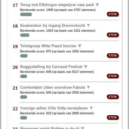
Terug met Eftelingse wegwijzer naar park
17
Berekende score:
1408
(op basis van
2787 stemmen
)
Keukendeur bij ingang Droomvlucht
18
Berekende score:
1063
(op basis van
1811 stemmen
)
Toiletgroep Witte Paard herzien
19
Berekende score:
875
(op basis van
1655 stemmen
)
Buggystalling bij Carnaval Festival
20
Berekende score:
848
(op basis van
5017 stemmen
)
Comfortabel zitten voorshow Fabula
21
Berekende score:
846
(op basis van
2955 stemmen
)
Vunzige vellen Villa Volta verwijderen
22
Berekende score:
829
(op basis van
2889 stemmen
)
Repareren zestal Rokken in de rit