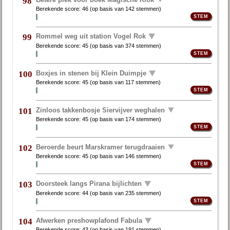
98
Berekende score:
46
(op basis van
142 stemmen
)
Rommel weg uit station Vogel Rok
99
Berekende score:
45
(op basis van
374 stemmen
)
Boxjes in stenen bij Klein Duimpje
100
Berekende score:
45
(op basis van
117 stemmen
)
Zinloos takkenbosje Siervijver weghalen
101
Berekende score:
45
(op basis van
174 stemmen
)
Beroerde beurt Marskramer terugdraaien
102
Berekende score:
45
(op basis van
146 stemmen
)
Doorsteek langs Pirana bijlichten
103
Berekende score:
44
(op basis van
235 stemmen
)
Afwerken preshowplafond Fabula
104
Berekende score:
43
(op basis van
191 stemmen
)