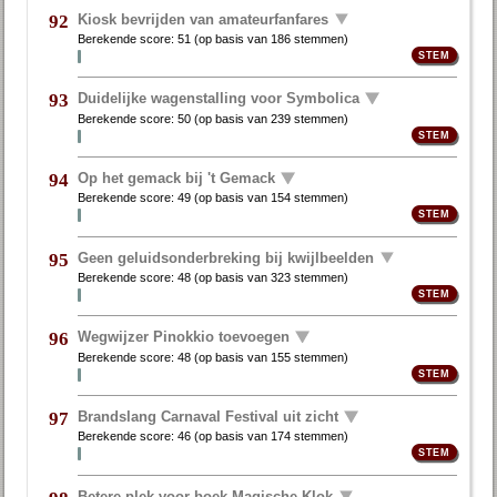
Kiosk bevrijden van amateurfanfares
92
Berekende score:
51
(op basis van
186 stemmen
)
Duidelijke wagenstalling voor Symbolica
93
Berekende score:
50
(op basis van
239 stemmen
)
Op het gemack bij 't Gemack
94
Berekende score:
49
(op basis van
154 stemmen
)
Geen geluidsonderbreking bij kwijlbeelden
95
Berekende score:
48
(op basis van
323 stemmen
)
Wegwijzer Pinokkio toevoegen
96
Berekende score:
48
(op basis van
155 stemmen
)
Brandslang Carnaval Festival uit zicht
97
Berekende score:
46
(op basis van
174 stemmen
)
Betere plek voor boek Magische Klok