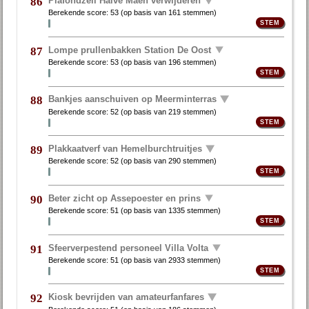
Plafondzeil Halve Maen verwijderen
86
Berekende score:
53
(op basis van
161 stemmen
)
Lompe prullenbakken Station De Oost
87
Berekende score:
53
(op basis van
196 stemmen
)
Bankjes aanschuiven op Meerminterras
88
Berekende score:
52
(op basis van
219 stemmen
)
Plakkaatverf van Hemelburchtruitjes
89
Berekende score:
52
(op basis van
290 stemmen
)
Beter zicht op Assepoester en prins
90
Berekende score:
51
(op basis van
1335 stemmen
)
Sfeerverpestend personeel Villa Volta
91
Berekende score:
51
(op basis van
2933 stemmen
)
Kiosk bevrijden van amateurfanfares
92