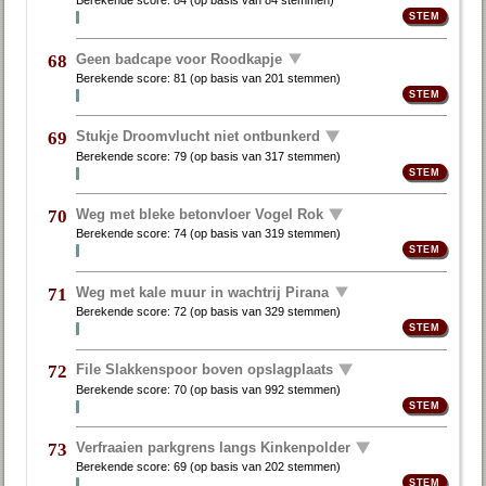
Berekende score:
84
(op basis van
84 stemmen
)
Geen badcape voor Roodkapje
68
Berekende score:
81
(op basis van
201 stemmen
)
Stukje Droomvlucht niet ontbunkerd
69
Berekende score:
79
(op basis van
317 stemmen
)
Weg met bleke betonvloer Vogel Rok
70
Berekende score:
74
(op basis van
319 stemmen
)
Weg met kale muur in wachtrij Pirana
71
Berekende score:
72
(op basis van
329 stemmen
)
File Slakkenspoor boven opslagplaats
72
Berekende score:
70
(op basis van
992 stemmen
)
Verfraaien parkgrens langs Kinkenpolder
73
Berekende score:
69
(op basis van
202 stemmen
)