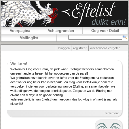
Voorpagina
Achtergronden
Oog voor Detail
Mailinglist
Inloggen
registreer
wachtwoord vergeten
Welkom!
Welkom bij Oog voor Detail, dé plek waar Efteling­lief­hebbers samenkomen
om een handje te helpen bij het oppoetsen van de parel!
We gebruiken onze kennis over en liefde voor de Efteling om na te denken
over wat er nóg beter kan in het park. Via Oog voor Detail kun je concrete
verzoeken indienen voor verbe­tering van de Efteling, en samen bepalen we
welke dingen we de hoogste priori­teit geven. Zo geven we de Efteling met
elkaar een duwtje in de goede richting!
Iedereen die lid is van Eftelist kan meedoen, dus log vlug in of meld je aan als
nieuw lid!
reglement