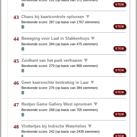
Berekende score:
291
(op basis van
372 stemmen
)
Chaos bij kaartcontrole oplossen
43
Berekende score:
287
(op basis van
1767 stemmen
)
Beweging voor Laaf in Slakkenhuys
44
Berekende score:
284
(op basis van
475 stemmen
)
Zuidkant van het park verfraaien
45
Berekende score:
279
(op basis van
868 stemmen
)
Geen kaarsrechte bestrating in Laar
46
Berekende score:
276
(op basis van
384 stemmen
)
Restjes Game Gallery West opruimen
47
Berekende score:
268
(op basis van
705 stemmen
)
Vlottertjes bij Indische Waterlelies
48
Berekende score:
242
(op basis van
2439 stemmen
)