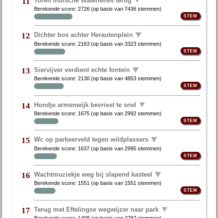
11
Berekende score:
2726
(op basis van
7436 stemmen
)
Dichter bos achter Herautenplein
12
Berekende score:
2163
(op basis van
3323 stemmen
)
Siervijver verdient echte fontein
13
Berekende score:
2130
(op basis van
4853 stemmen
)
Hondje armenwijk bevriest te snel
14
Berekende score:
1675
(op basis van
2992 stemmen
)
Wc op parkeerveld tegen wildplassers
15
Berekende score:
1637
(op basis van
2995 stemmen
)
Wachtmuziekje weg bij slapend kasteel
16
Berekende score:
1551
(op basis van
1551 stemmen
)
Terug met Eftelingse wegwijzer naar park
17
Berekende score:
1408
(op basis van
2787 stemmen
)