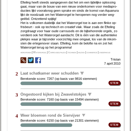
Ef­te­ling heeft steeds aan­ge­ge­ven dat het om een tij­de­lij­ke op­los­sing
gaat, maar van de bouw van een nieuw on­der­ko­men voor me­dia­pro­
duc­ties lijkt voor­als­nog geen spra­ke en sinds de komst van Aquan­ura
lijkt de nood­zaak om het Wa­ter­or­gel te her­o­pe­nen nog ver­der weg­
geëbd. Ont­zet­tend spij­tig!
Het is vol­ko­men dui­de­lijk dat het Wa­ter­or­gel toe is aan een flin­ke op­
fris­beurt - ook op tech­nisch en cre­a­tief vlak. Maar zo­als de Ef­te­ling
zorgdraagt voor haar ou­de car­rou­sels en de bij­be­ho­ren­de or­gels, zo
ver­dient ook het Wa­ter­or­gel aan­dacht. Dit is één van die au­then­tie­ke
plek­jes waar je bij­zon­der voor­zich­tig mee om­gaat, los van de in­kom­
sten die er­te­gen­over staan. Ef­te­ling, kom de be­lof­te na en zet het
Water­orgel terug op het pro­gram­ma!
heropenen
|
Waterorgel
|
Carrouselpaleis
|
techniek
|
muziek
|
commercie
|
onderhoud
Tristan
7 april 2010
Laat schatkamer weer schudden
2
Berekende score:
7267
(op basis van
9816 stemmen
)
Ongestoord kijken bij Zwavelstokjes
3
Berekende score:
7160
(op basis van
15494 stemmen
)
Weer bloemen rond de Siervijver
4
Berekende score:
6150
(op basis van
21301 stemmen
)