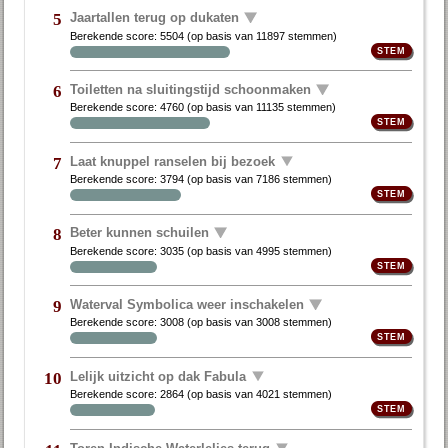
Jaartallen terug op dukaten
5
Berekende score:
5504
(op basis van
11897 stemmen
)
Toiletten na sluitingstijd schoonmaken
6
Berekende score:
4760
(op basis van
11135 stemmen
)
Laat knuppel ranselen bij bezoek
7
Berekende score:
3794
(op basis van
7186 stemmen
)
Beter kunnen schuilen
8
Berekende score:
3035
(op basis van
4995 stemmen
)
Waterval Symbolica weer inschakelen
9
Berekende score:
3008
(op basis van
3008 stemmen
)
Lelijk uitzicht op dak Fabula
10
Berekende score:
2864
(op basis van
4021 stemmen
)
Toren Indische Waterlelies terug