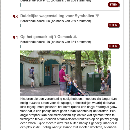
Berekende score:
51
(op basis van
186 stemmen
)
Duidelijke wagenstalling voor Symbolica
93
Berekende score:
50
(op basis van
239 stemmen
)
Op het gemack bij 't Gemack
94
Berekende score:
49
(op basis van
154 stemmen
)
Kin­de­ren die een ver­scho­ning no­dig heb­ben, moe­ders die lan­ger dan
no­dig staan te tut­ten voor de spie­gel, school­reis­jes waar­bij de hal­ve
klas te­ge­lijk moet plas­sen: het komt tij­dens een dag­je Ef­te­ling al gauw
voor dat je een poos­je moet gaan staan wach­ten bij de toi­let­ten. Een
dag­je pret­park kan heel ver­moei­end zijn en wie wat tijd moet zien te
ver­drij­ven ter­wijl vrien­den of fa­mi­lie­le­den treu­ze­len op de pot wil graag
even zit­ten. Bij de mees­te wc's zijn bui­ten bank­jes ge­noeg, maar er is
één plek in de Ef­te­ling waar je staand zult moe­ten wach­ten, of on­han­