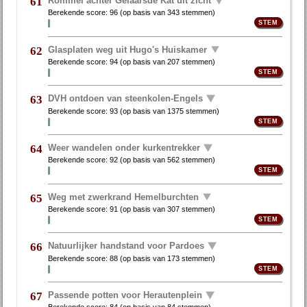
Rommel achter Gelaarsde Kat uit zicht
61
Berekende score:
96
(op basis van
343 stemmen
)
Glasplaten weg uit Hugo's Huiskamer
62
Berekende score:
94
(op basis van
207 stemmen
)
DVH ontdoen van steenkolen-Engels
63
Berekende score:
93
(op basis van
1375 stemmen
)
Weer wandelen onder kurkentrekker
64
Berekende score:
92
(op basis van
562 stemmen
)
Weg met zwerkrand Hemelburchten
65
Berekende score:
91
(op basis van
307 stemmen
)
Natuurlijker handstand voor Pardoes
66
Berekende score:
88
(op basis van
173 stemmen
)
Passende potten voor Herautenplein
67