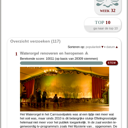
week 32
top
10
ga naar de top 10
Overzicht verzoeken (117)
Sorteren op:
populariteit
•
datum
Waterorgel renoveren en heropenen
1
Berekende score:
10011
(op basis van
28309 stemmen
)
Het Wa­ter­or­gel in het Car­rou­sel­pa­leis was al een tijd­je niet meer wat
het ooit was, maar sinds 2010 is dit be­lang­rij­ke stuk­je Ef­te­ling­nostal­gie
he­le­maal niet meer voor het pu­bliek toe­gan­ke­lijk. In de zaal wor­den te­
gen­woor­dig tv-pro­gram­ma's zo­als Het Mysterie van... op­ge­no­men. De