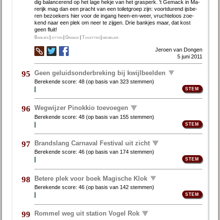
dig ba­lan­ce­rend op het la­ge hek­je van het gras­perk. 't Ge­mack in Ma­
re­rijk mag dan een pracht van een toi­let­groep zijn: voort­du­rend ijs­be­
ren be­zoe­kers hier voor de in­gang heen-en-weer, vruch­te­loos zoe­
kend naar een plek om neer te zij­gen. Drie bank­jes maar, dat kost
geen fluit!
Bankjes
|
zitten
|
Gemack
|
Toiletten
|
meubilair
Jeroen van Dongen
5 juni 2011
Geen geluidsonderbreking bij kwijlbeelden
95
Berekende score:
48
(op basis van
323 stemmen
)
Wegwijzer Pinokkio toevoegen
96
Berekende score:
48
(op basis van
155 stemmen
)
Brandslang Carnaval Festival uit zicht
97
Berekende score:
46
(op basis van
174 stemmen
)
Betere plek voor boek Magische Klok
98
Berekende score:
46
(op basis van
142 stemmen
)
Rommel weg uit station Vogel Rok
99