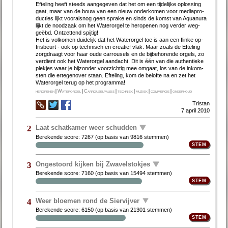
Ef­te­ling heeft steeds aan­ge­ge­ven dat het om een tij­de­lij­ke op­los­sing
gaat, maar van de bouw van een nieuw on­der­ko­men voor me­dia­pro­
duc­ties lijkt voor­als­nog geen spra­ke en sinds de komst van Aquan­ura
lijkt de nood­zaak om het Wa­ter­or­gel te her­o­pe­nen nog ver­der weg­
geëbd. Ont­zet­tend spij­tig!
Het is vol­ko­men dui­de­lijk dat het Wa­ter­or­gel toe is aan een flin­ke op­
fris­beurt - ook op tech­nisch en cre­a­tief vlak. Maar zo­als de Ef­te­ling
zorgdraagt voor haar ou­de car­rou­sels en de bij­be­ho­ren­de or­gels, zo
ver­dient ook het Wa­ter­or­gel aan­dacht. Dit is één van die au­then­tie­ke
plek­jes waar je bij­zon­der voor­zich­tig mee om­gaat, los van de in­kom­
sten die er­te­gen­over staan. Ef­te­ling, kom de be­lof­te na en zet het
Water­orgel terug op het pro­gram­ma!
heropenen
|
Waterorgel
|
Carrouselpaleis
|
techniek
|
muziek
|
commercie
|
onderhoud
Tristan
7 april 2010
Laat schatkamer weer schudden
2
Berekende score:
7267
(op basis van
9816 stemmen
)
Ongestoord kijken bij Zwavelstokjes
3
Berekende score:
7160
(op basis van
15494 stemmen
)
Weer bloemen rond de Siervijver
4
Berekende score:
6150
(op basis van
21301 stemmen
)