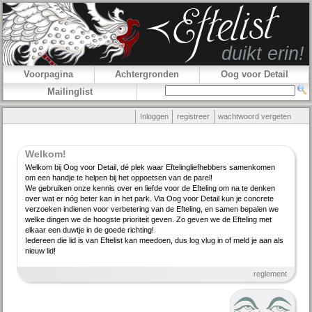
Voorpagina
Achtergronden
Oog voor Detail
Mailinglist
Inloggen
registreer
wachtwoord vergeten
Welkom!
Welkom bij Oog voor Detail, dé plek waar Efteling­lief­hebbers samenkomen
om een handje te helpen bij het oppoetsen van de parel!
We gebruiken onze kennis over en liefde voor de Efteling om na te denken
over wat er nóg beter kan in het park. Via Oog voor Detail kun je concrete
verzoeken indienen voor verbe­tering van de Efteling, en samen bepalen we
welke dingen we de hoogste priori­teit geven. Zo geven we de Efteling met
elkaar een duwtje in de goede richting!
Iedereen die lid is van Eftelist kan meedoen, dus log vlug in of meld je aan als
nieuw lid!
reglement