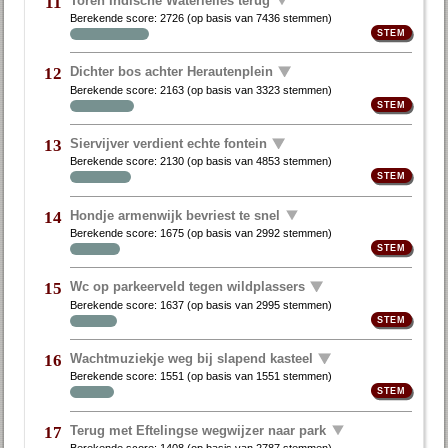
11
Berekende score:
2726
(op basis van
7436 stemmen
)
Dichter bos achter Herautenplein
12
Berekende score:
2163
(op basis van
3323 stemmen
)
Siervijver verdient echte fontein
13
Berekende score:
2130
(op basis van
4853 stemmen
)
Hondje armenwijk bevriest te snel
14
Berekende score:
1675
(op basis van
2992 stemmen
)
Wc op parkeerveld tegen wildplassers
15
Berekende score:
1637
(op basis van
2995 stemmen
)
Wachtmuziekje weg bij slapend kasteel
16
Berekende score:
1551
(op basis van
1551 stemmen
)
Terug met Eftelingse wegwijzer naar park
17
Berekende score:
1408
(op basis van
2787 stemmen
)