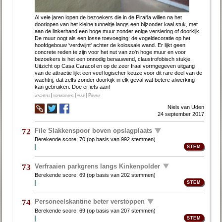
Al vele jaren lopen de bezoekers die in de Piraña willen na het
doorlopen van het kleine tunneltje langs een bijzon­der kaal stuk, met
aan de linker­hand een hoge muur zonder enige versie­ring of doorkijk.
De muur oogt als een losse toevoeging: de vo­gel­deco­ratie op het
hoofd­gebouw 'verdwijnt' achter de kolossale wand. Er lijkt geen
concrete reden te zijn voor het nut van zo'n hoge muur en voor
bezoekers is het een onnodig be­nauwend, claustro­fo­bisch stukje.
Uitzicht op Casa Caracol en op de zeer fraai vorm­gegeven uitgang
van de attractie lijkt een veel logischer keuze voor dit rare deel van de
wachtrij, dat zelfs zonder doorkijk in elk geval wat betere afwer­king
kan gebruiken. Doe er iets aan!
wachtrij
|
vormgeving
|
muur
|
Pirana
Niels van Uden
24 september 2017
File Slakkenspoor boven opslagplaats
72
Berekende score:
70
(op basis van
992 stemmen
)
Verfraaien parkgrens langs Kinkenpolder
73
Berekende score:
69
(op basis van
202 stemmen
)
Personeelskantine beter verstoppen
74
Berekende score:
69
(op basis van
207 stemmen
)