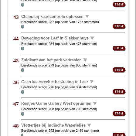
Berekende score:
291
(op basis van
372 stemmen
)
Chaos bij kaartcontrole oplossen
43
Berekende score:
287
(op basis van
1767 stemmen
)
Beweging voor Laaf in Slakkenhuys
44
Berekende score:
284
(op basis van
475 stemmen
)
Zuidkant van het park verfraaien
45
Berekende score:
279
(op basis van
868 stemmen
)
Geen kaarsrechte bestrating in Laar
46
Berekende score:
276
(op basis van
384 stemmen
)
Restjes Game Gallery West opruimen
47
Berekende score:
268
(op basis van
705 stemmen
)
Vlottertjes bij Indische Waterlelies
48
Berekende score:
242
(op basis van
2439 stemmen
)