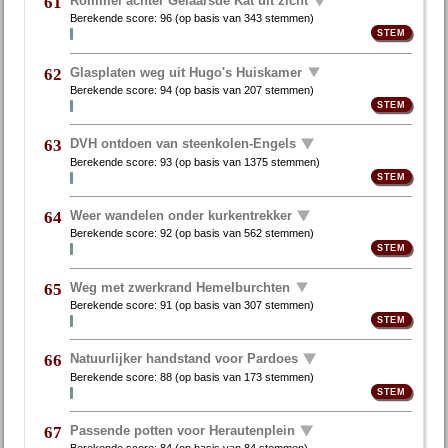
Rommel achter Gelaarsde Kat uit zicht
61
Berekende score:
96
(op basis van
343 stemmen
)
Glasplaten weg uit Hugo's Huiskamer
62
Berekende score:
94
(op basis van
207 stemmen
)
DVH ontdoen van steenkolen-Engels
63
Berekende score:
93
(op basis van
1375 stemmen
)
Weer wandelen onder kurkentrekker
64
Berekende score:
92
(op basis van
562 stemmen
)
Weg met zwerkrand Hemelburchten
65
Berekende score:
91
(op basis van
307 stemmen
)
Natuurlijker handstand voor Pardoes
66
Berekende score:
88
(op basis van
173 stemmen
)
Passende potten voor Herautenplein
67