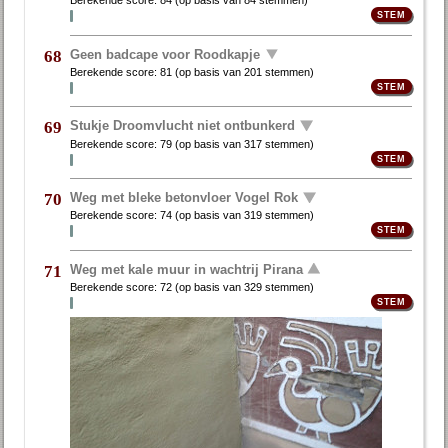
Berekende score:
84
(op basis van
84 stemmen
)
Geen badcape voor Roodkapje
68
Berekende score:
81
(op basis van
201 stemmen
)
Stukje Droomvlucht niet ontbunkerd
69
Berekende score:
79
(op basis van
317 stemmen
)
Weg met bleke betonvloer Vogel Rok
70
Berekende score:
74
(op basis van
319 stemmen
)
Weg met kale muur in wachtrij Pirana
71
Berekende score:
72
(op basis van
329 stemmen
)