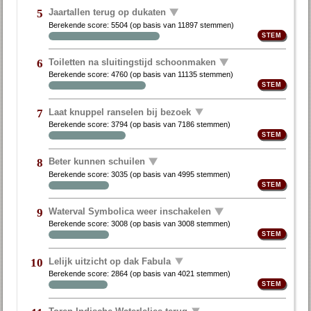
Jaartallen terug op dukaten
5
Berekende score:
5504
(op basis van
11897 stemmen
)
Toiletten na sluitingstijd schoonmaken
6
Berekende score:
4760
(op basis van
11135 stemmen
)
Laat knuppel ranselen bij bezoek
7
Berekende score:
3794
(op basis van
7186 stemmen
)
Beter kunnen schuilen
8
Berekende score:
3035
(op basis van
4995 stemmen
)
Waterval Symbolica weer inschakelen
9
Berekende score:
3008
(op basis van
3008 stemmen
)
Lelijk uitzicht op dak Fabula
10
Berekende score:
2864
(op basis van
4021 stemmen
)
Toren Indische Waterlelies terug