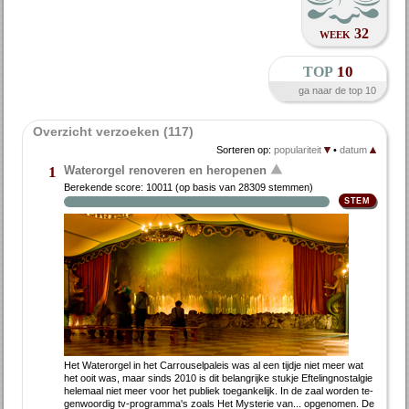
week 32
top
10
ga naar de top 10
Overzicht verzoeken (117)
Sorteren op:
populariteit
•
datum
Waterorgel renoveren en heropenen
1
Berekende score:
10011
(op basis van
28309 stemmen
)
Het Wa­ter­or­gel in het Car­rou­sel­pa­leis was al een tijd­je niet meer wat
het ooit was, maar sinds 2010 is dit be­lang­rij­ke stuk­je Ef­te­ling­nostal­gie
he­le­maal niet meer voor het pu­bliek toe­gan­ke­lijk. In de zaal wor­den te­
gen­woor­dig tv-pro­gram­ma's zo­als Het Mysterie van... op­ge­no­men. De