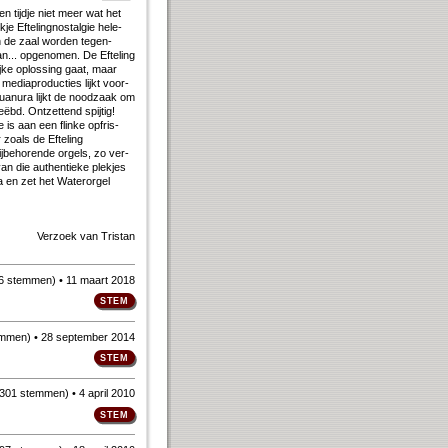
een tijd­je niet meer wat het
e Ef­te­ling­nostal­gie he­le­
In de zaal wor­den te­gen­
.. op­ge­no­men. De Ef­te­ling
j­ke op­los­sing gaat, maar
dia­pro­duc­ties lijkt voor­
an­ura lijkt de nood­zaak om
ëbd. Ont­zet­tend spij­tig!
e is aan een flin­ke op­fris­
zo­als de Ef­te­ling
be­ho­ren­de or­gels, zo ver­
n die au­then­tie­ke plek­jes
 na en zet het Water­orgel
Verzoek van
Tristan
6 stemmen
)
• 11 maart 2018
emmen
)
• 28 september 2014
301 stemmen
)
• 4 april 2010