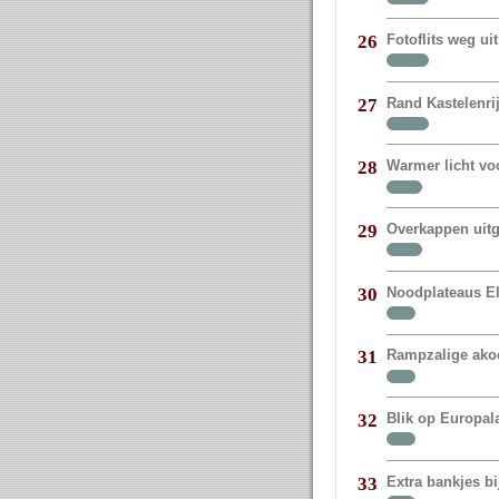
Fotoflits weg 
26
Rand Kastelenr
27
Warmer licht vo
28
Overkappen uit
29
Noodplateaus E
30
Rampzalige akoe
31
Blik op Europal
32
Extra bankjes bi
33