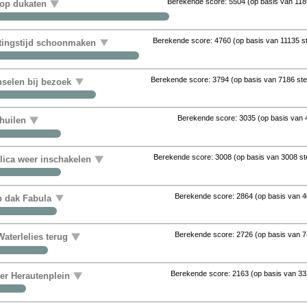
Berekende score:
5504
(op basis van
118
 op dukaten
Berekende score:
4760
(op basis van
11135 
uitingstijd schoonmaken
Berekende score:
3794
(op basis van
7186 st
nselen bij bezoek
Berekende score:
3035
(op basis van
huilen
Berekende score:
3008
(op basis van
3008 s
ica weer inschakelen
Berekende score:
2864
(op basis van
4
op dak Fabula
Berekende score:
2726
(op basis van
7
aterlelies terug
Berekende score:
2163
(op basis van
33
ter Herautenplein