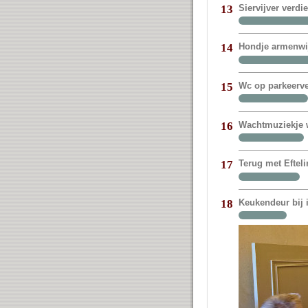
Siervijver verdi
13
Hondje armenwij
14
Wc op parkeerve
15
Wachtmuziekje w
16
Terug met Eftel
17
Keukendeur bij
18