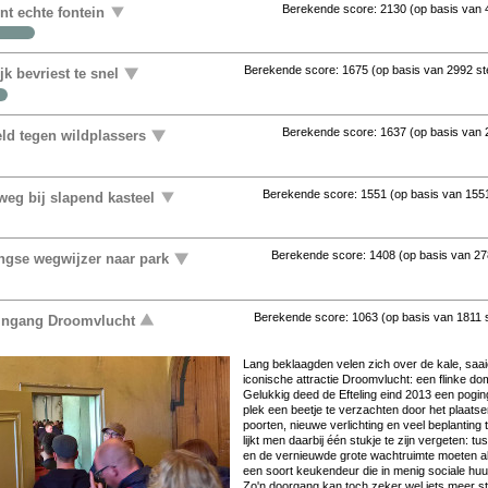
Berekende score:
2130
(op basis van
ent echte fontein
Berekende score:
1675
(op basis van
2992 s
k bevriest te snel
Berekende score:
1637
(op basis van
ld tegen wildplassers
Berekende score:
1551
(op basis van
155
eg bij slapend kasteel
Berekende score:
1408
(op basis van
27
ingse wegwijzer naar park
Berekende score:
1063
(op basis van
1811
 ingang Droomvlucht
Lang beklaagden velen zich over de kale, saa
iconische attractie Droomvlucht: een flinke do
Gelukkig deed de Efteling eind 2013 een pogi
plek een beetje te verzachten door het plaats
poorten, nieuwe verlichting en veel beplanting 
lijkt men daarbij één stukje te zijn vergeten: 
en de vernieuwde grote wachtruimte moeten al
een soort keukendeur die in menig sociale huu
Zo'n doorgang kan toch zeker wel iets meer stij