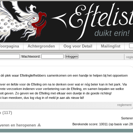
Voorpagina
Achtergronden
Oog voor Detail
Mailinglist
Wachtwoord:
regi
 dé plek waar Efteling­lief­hebbers samenkomen om een handje te helpen bij het oppoetsen
er en liefde voor de Efteling om na te denken over wat er nóg beter kan in het park. Via
rete verzoeken indienen voor verbe­tering van de Efteling, en samen bepalen we welke
teit geven. Zo geven we de Efteling met elkaar een duwtje in de goede richting!
ist kan meedoen, dus log vlug in of meld je aan als nieuw lid!
reglement
 (117)
Sortere
Berekende score:
10011
(op basis van
28
overen en heropenen