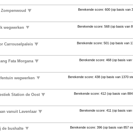
Berekende score:
600
(op basis van
uit Zompenwoud
Berekende score:
568
(op basis van
8
ijk wegwerken
Berekende score:
501
(op basis van
1
or Carrouselpaleis
Berekende score:
468
(op basis van
gang Fata Morgana
Berekende score:
438
(op basis van
1370 s
lfentuin wegwerken
Berekende score:
412
(op basis van
884
stiek Station de Oost
Berekende score:
411
(op basis van
aan vanuit Lavenlaar
Berekende score:
396
(op basis van
857 s
j de bushalte