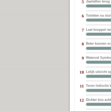
Jaartallen terug
5
Toiletten na sl
6
Laat knuppel ra
7
Beter kunnen sc
8
Waterval Symbol
9
Lelijk uitzicht 
10
Toren Indische W
11
Dichter bos ach
12