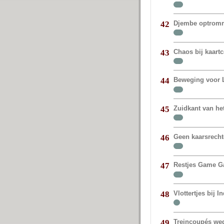
Djembe optromm
42
Chaos bij kaart
43
Beweging voor 
44
Zuidkant van het
45
Geen kaarsrechte
46
Restjes Game G
47
Vlottertjes bij I
48
Treincoupés weg
49