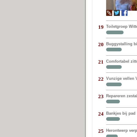
Toiletgroep Witt
19
Buggystalling bi
20
Comfortabel zit
21
Vunzige vellen V
22
Repareren zestal
23
Bankjes bij pad 
24
Herontwerp verp
25