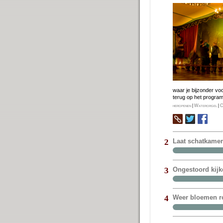
waar je bij­zon­der vo
terug op het pro­gra
heropenen
|
Waterorgel
|
C
Laat schatkame
2
Ongestoord kijk
3
Weer bloemen ro
4