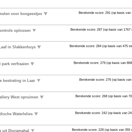
Berekende score:
291
(op basis van
elen voor bosgeestjes
Berekende score:
287
(op basis van
1767
controle oplossen
Berekende score:
284
(op basis van
475 s
Laaf in Slakkenhuys
Berekende score:
279
(op basis van
868
 park verfraaien
Berekende score:
276
(op basis va
 bestrating in Laar
Berekende score:
268
(op basis van
70
allery West opruimen
Berekende score:
242
(op basis van
24
ndische Waterlelies
Berekende score:
228
(op basis van
355 
 uit Dioramahal