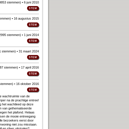
4853 stemmen
)
• 6 juni 2010
temmen
)
• 16 augustus 2015
2995 stemmen
)
• 1 juni 2014
1 stemmen
)
• 31 maart 2024
87 stemmen
)
• 17 april 2016
 stemmen
)
• 16 oktober 2016
ie wachtruimte van de
mper na de prachtige entree!
ng het wachtleed op deze
en van gethematiseerde
tegen het plafond. Helaas
tussen de mooie entreegang
le bezoekers eerst door
rwoning niet zou misstaan.
l en sfeer uitstralen?