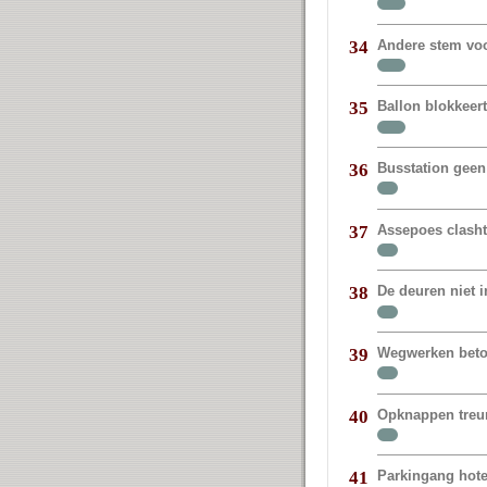
Andere stem vo
34
Ballon blokkeer
35
Busstation geen
36
Assepoes clasht
37
De deuren niet 
38
Wegwerken beto
39
Opknappen treur
40
Parkingang hote
41