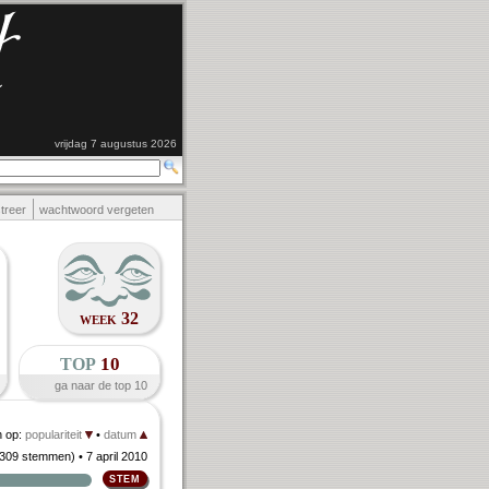
vrijdag 7 augustus 2026
streer
wachtwoord vergeten
week 32
top
10
ga naar de top 10
n op:
populariteit
•
datum
309 stemmen
)
• 7 april 2010