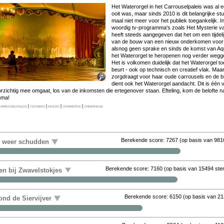
Het Wa­ter­or­gel in het Car­rou­sel­pa­leis was al 
ooit was, maar sinds 2010 is dit be­lang­rij­ke stuk­j
maal niet meer voor het pu­bliek toe­gan­ke­lijk. 
woor­dig tv-pro­gram­ma's zo­als Het Mysterie van.
heeft steeds aan­ge­ge­ven dat het om een tij­de­li
van de bouw van een nieuw on­der­ko­men voor me­
als­nog geen spra­ke en sinds de komst van Aqu
het Wa­ter­or­gel te her­o­pe­nen nog ver­der weg­ge
Het is vol­ko­men dui­de­lijk dat het Wa­ter­or­gel to
beurt - ook op tech­nisch en cre­a­tief vlak. Maar 
zorgdraagt voor haar ou­de car­rou­sels en de bij­
dient ook het Wa­ter­or­gel aan­dacht. Dit is één va
or­zich­tig mee om­gaat, los van de in­kom­sten die er­te­gen­over staan. Ef­te­ling, kom de be­lof­te
m­ma!
arrouselpaleis
|
techniek
|
muziek
|
commercie
|
onderhoud
Berekende score:
7267
(op basis van
981
r weer schudden
Berekende score:
7160
(op basis van
15494 st
en bij Zwavelstokjes
Berekende score:
6150
(op basis van
21
nd de Siervijver