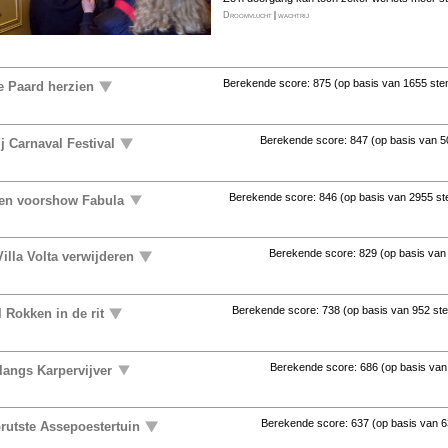
Droomvlucht
|
wachtrij
Berekende score:
875
(op basis van
1655 st
e Paard herzien
Berekende score:
847
(op basis van
5
j Carnaval Festival
Berekende score:
846
(op basis van
2955 s
ten voorshow Fabula
Berekende score:
829
(op basis va
illa Volta verwijderen
Berekende score:
738
(op basis van
952 st
 Rokken in de rit
Berekende score:
686
(op basis va
langs Karpervijver
Berekende score:
637
(op basis van
6
rutste Assepoestertuin