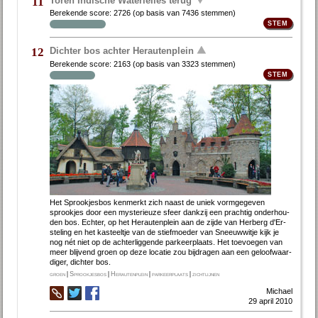
11
Berekende score:
2726
(op basis van
7436 stemmen
)
Dichter bos achter Herautenplein
12
Berekende score:
2163
(op basis van
3323 stemmen
)
Het Sprook­jes­bos ken­merkt zich naast de uniek vorm­ge­ge­ven
sprook­jes door een mys­te­ri­eu­ze sfeer dank­zij een prach­tig on­der­hou­
den bos. Ech­ter, op het He­rau­ten­plein aan de zij­de van Her­berg d'Er­
ste­ling en het kas­teel­tje van de stief­moe­der van Sneeuw­wit­je kijk je
nog nét niet op de ach­ter­lig­gen­de par­keer­plaats. Het toe­voe­gen van
meer blij­vend groen op de­ze lo­ca­tie zou bij­dra­gen aan een ge­loof­waar­
di­ger, dich­ter bos.
groen
|
Sprookjesbos
|
Herautenplein
|
parkeerplaats
|
zichtlijnen
Michael
29 april 2010