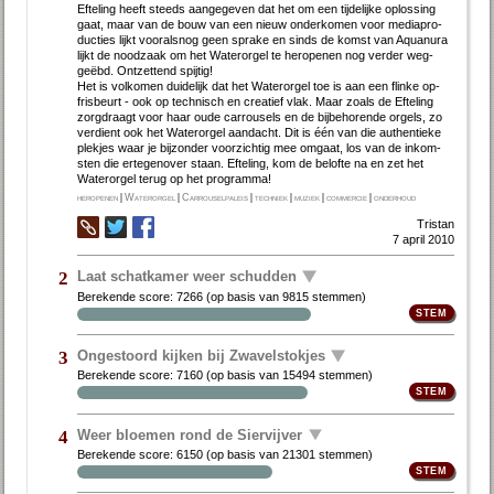
Ef­te­ling heeft steeds aan­ge­ge­ven dat het om een tij­de­lij­ke op­los­sing
gaat, maar van de bouw van een nieuw on­der­ko­men voor me­dia­pro­
duc­ties lijkt voor­als­nog geen spra­ke en sinds de komst van Aquan­ura
lijkt de nood­zaak om het Wa­ter­or­gel te her­o­pe­nen nog ver­der weg­
geëbd. Ont­zet­tend spij­tig!
Het is vol­ko­men dui­de­lijk dat het Wa­ter­or­gel toe is aan een flin­ke op­
fris­beurt - ook op tech­nisch en cre­a­tief vlak. Maar zo­als de Ef­te­ling
zorgdraagt voor haar ou­de car­rou­sels en de bij­be­ho­ren­de or­gels, zo
ver­dient ook het Wa­ter­or­gel aan­dacht. Dit is één van die au­then­tie­ke
plek­jes waar je bij­zon­der voor­zich­tig mee om­gaat, los van de in­kom­
sten die er­te­gen­over staan. Ef­te­ling, kom de be­lof­te na en zet het
Water­orgel terug op het pro­gram­ma!
heropenen
|
Waterorgel
|
Carrouselpaleis
|
techniek
|
muziek
|
commercie
|
onderhoud
Tristan
7 april 2010
Laat schatkamer weer schudden
2
Berekende score:
7266
(op basis van
9815 stemmen
)
Ongestoord kijken bij Zwavelstokjes
3
Berekende score:
7160
(op basis van
15494 stemmen
)
Weer bloemen rond de Siervijver
4
Berekende score:
6150
(op basis van
21301 stemmen
)