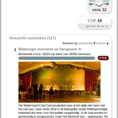
week 32
top
10
ga naar de top 10
Overzicht verzoeken (117)
Sorteren op:
populariteit
•
datum
Waterorgel renoveren en heropenen
1
Berekende score:
10010
(op basis van
28308 stemmen
)
Het Wa­ter­or­gel in het Car­rou­sel­pa­leis was al een tijd­je niet meer wat
het ooit was, maar sinds 2010 is dit be­lang­rij­ke stuk­je Ef­te­ling­nostal­gie
he­le­maal niet meer voor het pu­bliek toe­gan­ke­lijk. In de zaal wor­den te­
gen­woor­dig tv-pro­gram­ma's zo­als Het Mysterie van... op­ge­no­men. De