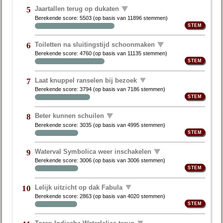
Jaartallen terug op dukaten
5
Berekende score:
5503
(op basis van
11896 stemmen
)
Toiletten na sluitingstijd schoonmaken
6
Berekende score:
4760
(op basis van
11135 stemmen
)
Laat knuppel ranselen bij bezoek
7
Berekende score:
3794
(op basis van
7186 stemmen
)
Beter kunnen schuilen
8
Berekende score:
3035
(op basis van
4995 stemmen
)
Waterval Symbolica weer inschakelen
9
Berekende score:
3006
(op basis van
3006 stemmen
)
Lelijk uitzicht op dak Fabula
10
Berekende score:
2863
(op basis van
4020 stemmen
)
Toren Indische Waterlelies terug