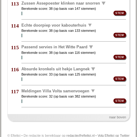
Zussen Assepoester klinken naar snorren
113
Berekende score:
38
(op basis van
147 stemmen
)
Echte doorpiep voor kabouterhuis
114
Berekende score:
38
(op basis van
133 stemmen
)
Passend servies in Het Witte Paard
115
Berekende score:
38
(op basis van
116 stemmen
)
Absurde kronkels uit hekje Langnek
116
Berekende score:
33
(op basis van
125 stemmen
)
Meldingen Villa Volta samenvoegen
117
Berekende score:
32
(op basis van
382 stemmen
)
naar boven
© Eftelist • De redactie is bereikbaar op
redactie@eftelist.nl
•
Volg Eftelist op Twitter