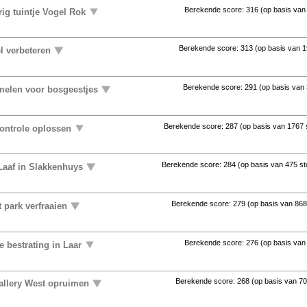
Berekende score:
316
(op basis va
ig tuintje Vogel Rok
Berekende score:
313
(op basis van
1
l verbeteren
Berekende score:
291
(op basis van
elen voor bosgeestjes
Berekende score:
287
(op basis van
1767
controle oplossen
Berekende score:
284
(op basis van
475 s
Laaf in Slakkenhuys
Berekende score:
279
(op basis van
868
 park verfraaien
Berekende score:
276
(op basis va
 bestrating in Laar
Berekende score:
268
(op basis van
70
allery West opruimen