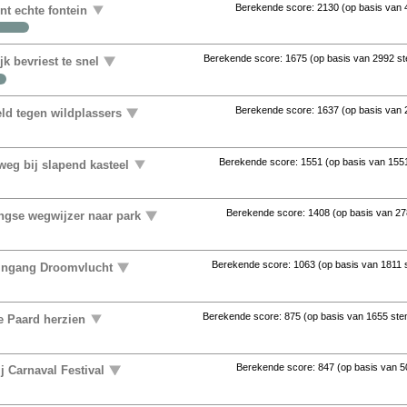
Berekende score:
2130
(op basis van
ent echte fontein
Berekende score:
1675
(op basis van
2992 s
k bevriest te snel
Berekende score:
1637
(op basis van
ld tegen wildplassers
Berekende score:
1551
(op basis van
155
eg bij slapend kasteel
Berekende score:
1408
(op basis van
27
ingse wegwijzer naar park
Berekende score:
1063
(op basis van
1811
 ingang Droomvlucht
Berekende score:
875
(op basis van
1655 st
e Paard herzien
Berekende score:
847
(op basis van
5
j Carnaval Festival