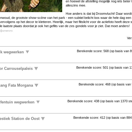
en hoe­wel de af­stel­ling mo­ge­lijk nog iets be­ter
al­les­zins mee.
Hoe an­ders is dat bij Droom­vlucht! Daar wordt
n­woud, de groot­ste show-scène van het park - een sub­tiel be­licht bos waar de he­le dag een 
 ver­vol­gens op het de­cor te klet­te­ren. Heer­lijk, maar het flits­licht voor de ac­tie­fo­to heeft de­
n de laat­ste plaats door­dat je ook het ge­flits van de zes gon­dels voor je ziet. Dat moet an­ders!
d
|
actiefoto
Ve
Berekende score:
568
(op basis van
8
ijk wegwerken
Berekende score:
501
(op basis van
1
or Carrouselpaleis
Berekende score:
468
(op basis van
gang Fata Morgana
Berekende score:
438
(op basis van
1370 s
lfentuin wegwerken
Berekende score:
412
(op basis van
884
stiek Station de Oost