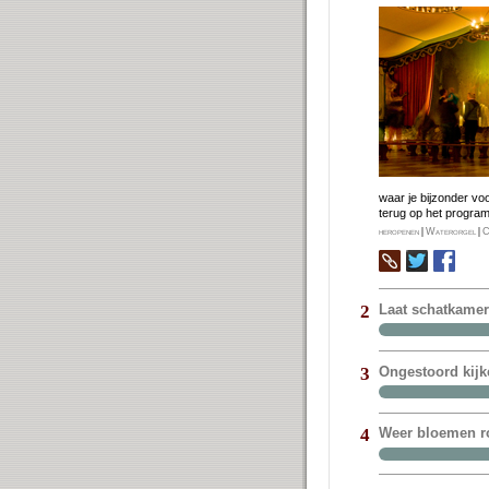
waar je bij­zon­der vo
terug op het pro­gra
heropenen
|
Waterorgel
|
C
Laat schatkame
2
Ongestoord kijk
3
Weer bloemen ro
4