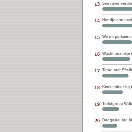
Siervijver verdi
13
Hondje armenwij
14
Wc op parkeerve
15
Wachtmuziekje w
16
Terug met Eftel
17
Keukendeur bij
18
Toiletgroep Witt
19
Buggystalling bi
20