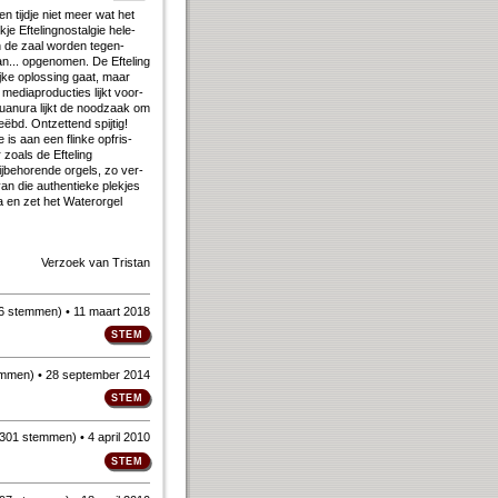
een tijd­je niet meer wat het
e Ef­te­ling­nostal­gie he­le­
In de zaal wor­den te­gen­
.. op­ge­no­men. De Ef­te­ling
j­ke op­los­sing gaat, maar
dia­pro­duc­ties lijkt voor­
an­ura lijkt de nood­zaak om
ëbd. Ont­zet­tend spij­tig!
e is aan een flin­ke op­fris­
zo­als de Ef­te­ling
be­ho­ren­de or­gels, zo ver­
n die au­then­tie­ke plek­jes
 na en zet het Water­orgel
Verzoek van
Tristan
6 stemmen
)
• 11 maart 2018
emmen
)
• 28 september 2014
301 stemmen
)
• 4 april 2010