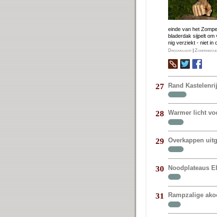
ein­de van het Zom­pe
bla­der­dak sij­pelt om
nig ver­ziekt - niet i
Droomvlucht
|
Zompenwou
Rand Kastelenr
27
Warmer licht vo
28
Overkappen uit
29
Noodplateaus E
30
Rampzalige akoe
31