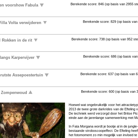
Berekende score:
846
(op basis van
2955 s
ten voorshow Fabula
Berekende score:
829
(op basis va
illa Volta verwijderen
Berekende score:
738
(op basis van
952 st
 Rokken in de rit
Berekende score:
686
(op basis va
langs Karpervijver
Berekende score:
637
(op basis van
6
rutste Assepoestertuin
Berekende score:
600
(op basis van
uit Zompenwoud
Hoe­wel wat on­ge­brui­ke­lijk voor het at­trac­ti­e­
2013 de twee gro­te dar­kri­des van de Ef­te­ling vo
De tech­niek werd ver­zorgd door het Brit­se Pic
ein­de aan de ja­ren­lan­ge sa­men­wer­king met Maxi
In Fa­ta Mor­ga­na wordt je boot­je al in de jun­gle
be­staan­de stro­bo­scoop­ef­fect. De Ef­te­ling he
het fo­to­mo­ment zo min mo­ge­lijk van in­vloed te la