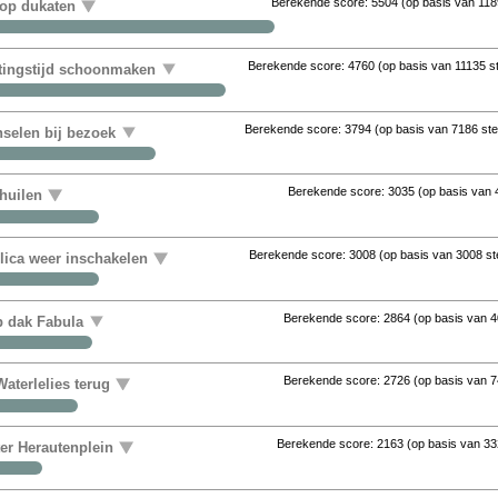
Berekende score:
5504
(op basis van
118
 op dukaten
Berekende score:
4760
(op basis van
11135 
uitingstijd schoonmaken
Berekende score:
3794
(op basis van
7186 st
nselen bij bezoek
Berekende score:
3035
(op basis van
huilen
Berekende score:
3008
(op basis van
3008 s
ica weer inschakelen
Berekende score:
2864
(op basis van
4
op dak Fabula
Berekende score:
2726
(op basis van
7
aterlelies terug
Berekende score:
2163
(op basis van
33
ter Herautenplein