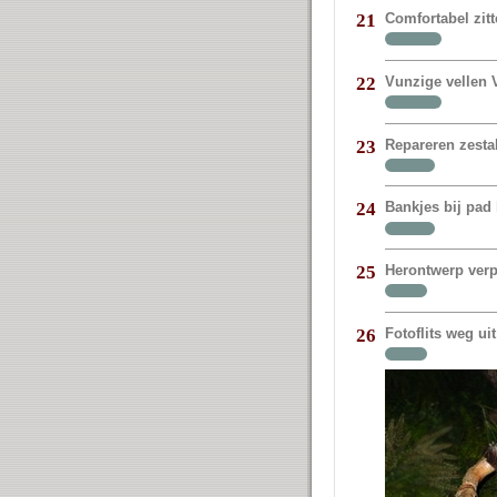
Comfortabel zit
21
Vunzige vellen V
22
Repareren zestal
23
Bankjes bij pad 
24
Herontwerp verp
25
Fotoflits weg 
26