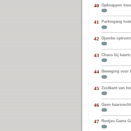
Opknappen treur
40
Parkingang hote
41
Djembe optromm
42
Chaos bij kaart
43
Beweging voor 
44
Zuidkant van het
45
Geen kaarsrechte
46
Restjes Game G
47