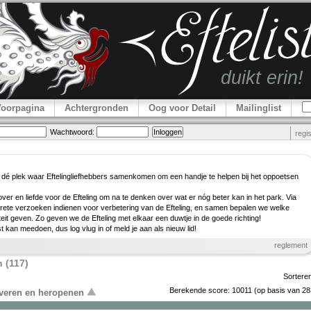
Voorpagina
Achtergronden
Oog voor Detail
Mailinglist
Wachtwoord:
regi
 dé plek waar Efteling­lief­hebbers samenkomen om een handje te helpen bij het oppoetsen
er en liefde voor de Efteling om na te denken over wat er nóg beter kan in het park. Via
rete verzoeken indienen voor verbe­tering van de Efteling, en samen bepalen we welke
teit geven. Zo geven we de Efteling met elkaar een duwtje in de goede richting!
ist kan meedoen, dus log vlug in of meld je aan als nieuw lid!
reglement
 (117)
Sortere
Berekende score:
10011
(op basis van
28
overen en heropenen