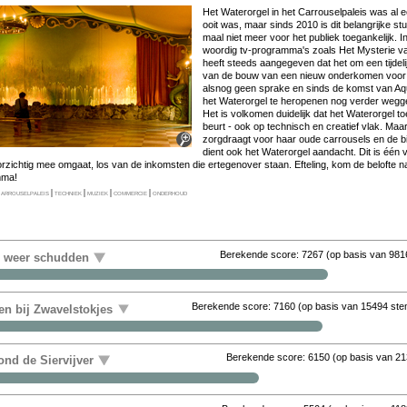
Het Wa­ter­or­gel in het Car­rou­sel­pa­leis was al 
ooit was, maar sinds 2010 is dit be­lang­rij­ke stuk­j
maal niet meer voor het pu­bliek toe­gan­ke­lijk. 
woor­dig tv-pro­gram­ma's zo­als Het Mysterie van.
heeft steeds aan­ge­ge­ven dat het om een tij­de­li
van de bouw van een nieuw on­der­ko­men voor me­
als­nog geen spra­ke en sinds de komst van Aqu
het Wa­ter­or­gel te her­o­pe­nen nog ver­der weg­ge
Het is vol­ko­men dui­de­lijk dat het Wa­ter­or­gel to
beurt - ook op tech­nisch en cre­a­tief vlak. Maar 
zorgdraagt voor haar ou­de car­rou­sels en de bij­
dient ook het Wa­ter­or­gel aan­dacht. Dit is één va
or­zich­tig mee om­gaat, los van de in­kom­sten die er­te­gen­over staan. Ef­te­ling, kom de be­lof­te
m­ma!
arrouselpaleis
|
techniek
|
muziek
|
commercie
|
onderhoud
Berekende score:
7267
(op basis van
981
r weer schudden
Berekende score:
7160
(op basis van
15494 st
en bij Zwavelstokjes
Berekende score:
6150
(op basis van
21
nd de Siervijver