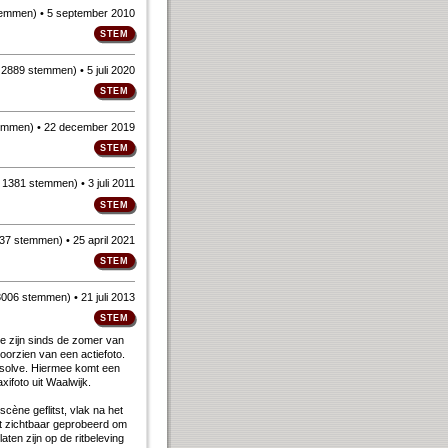
temmen
)
• 5 september 2010
n
2889 stemmen
)
• 5 juli 2020
emmen
)
• 22 december 2019
n
1381 stemmen
)
• 3 juli 2011
37 stemmen
)
• 25 april 2021
3006 stemmen
)
• 21 juli 2013
ty­pe zijn sinds de zo­mer van
or­zien van een ac­tie­fo­to.
­sol­ve. Hier­mee komt een
­fo­to uit Waal­wijk.
-scène ge­flitst, vlak na het
eft zicht­baar ge­pro­beerd om
­ten zijn op de rit­be­le­ving