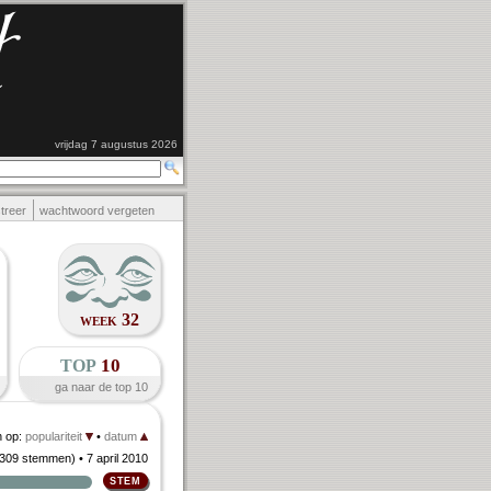
vrijdag 7 augustus 2026
streer
wachtwoord vergeten
week 32
top
10
ga naar de top 10
n op:
populariteit
•
datum
309 stemmen
)
• 7 april 2010