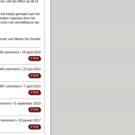
 kan valt het ef­fect op de rit
 het kiek­je ge­maakt aan het
mal­se re­gen­bui door het
ze scène van we­reld­klas­se da­
rzoek van
Maxim De Donder
95 stemmen
)
• 18 april 2010
340 stemmen
)
• 22 juni 2014
957 stemmen
)
• 7 april 2010
temmen
)
• 5 september 2010
 stemmen
)
• 22 januari 2017