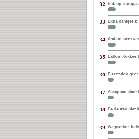
Blik op Europal
32
Extra bankjes bi
33
Andere stem vo
34
Ballon blokkeer
35
Busstation geen
36
Assepoes clasht
37
De deuren niet 
38
Wegwerken beto
39