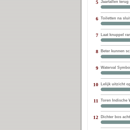
Jaartallen terug
5
Toiletten na sl
6
Laat knuppel ra
7
Beter kunnen sc
8
Waterval Symbol
9
Lelijk uitzicht 
10
Toren Indische W
11
Dichter bos ach
12