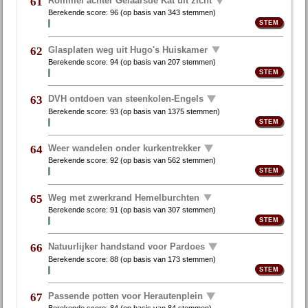
Rommel achter Gelaarsde Kat uit zicht
61
Berekende score:
96
(op basis van
343 stemmen
)
Glasplaten weg uit Hugo's Huiskamer
62
Berekende score:
94
(op basis van
207 stemmen
)
DVH ontdoen van steenkolen-Engels
63
Berekende score:
93
(op basis van
1375 stemmen
)
Weer wandelen onder kurkentrekker
64
Berekende score:
92
(op basis van
562 stemmen
)
Weg met zwerkrand Hemelburchten
65
Berekende score:
91
(op basis van
307 stemmen
)
Natuurlijker handstand voor Pardoes
66
Berekende score:
88
(op basis van
173 stemmen
)
Passende potten voor Herautenplein
67