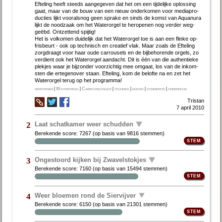
Ef­te­ling heeft steeds aan­ge­ge­ven dat het om een tij­de­lij­ke op­los­sing
gaat, maar van de bouw van een nieuw on­der­ko­men voor me­dia­pro­
duc­ties lijkt voor­als­nog geen spra­ke en sinds de komst van Aquan­ura
lijkt de nood­zaak om het Wa­ter­or­gel te her­o­pe­nen nog ver­der weg­
geëbd. Ont­zet­tend spij­tig!
Het is vol­ko­men dui­de­lijk dat het Wa­ter­or­gel toe is aan een flin­ke op­
fris­beurt - ook op tech­nisch en cre­a­tief vlak. Maar zo­als de Ef­te­ling
zorgdraagt voor haar ou­de car­rou­sels en de bij­be­ho­ren­de or­gels, zo
ver­dient ook het Wa­ter­or­gel aan­dacht. Dit is één van die au­then­tie­ke
plek­jes waar je bij­zon­der voor­zich­tig mee om­gaat, los van de in­kom­
sten die er­te­gen­over staan. Ef­te­ling, kom de be­lof­te na en zet het
Water­orgel terug op het pro­gram­ma!
heropenen
|
Waterorgel
|
Carrouselpaleis
|
techniek
|
muziek
|
commercie
|
onderhoud
Tristan
7 april 2010
Laat schatkamer weer schudden
2
Berekende score:
7267
(op basis van
9816 stemmen
)
Ongestoord kijken bij Zwavelstokjes
3
Berekende score:
7160
(op basis van
15494 stemmen
)
Weer bloemen rond de Siervijver
4
Berekende score:
6150
(op basis van
21301 stemmen
)