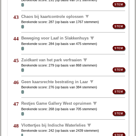
Berekende score:
291
(op basis van
372 stemmen
)
Chaos bij kaartcontrole oplossen
43
Berekende score:
287
(op basis van
1767 stemmen
)
Beweging voor Laaf in Slakkenhuys
44
Berekende score:
284
(op basis van
475 stemmen
)
Zuidkant van het park verfraaien
45
Berekende score:
279
(op basis van
868 stemmen
)
Geen kaarsrechte bestrating in Laar
46
Berekende score:
276
(op basis van
384 stemmen
)
Restjes Game Gallery West opruimen
47
Berekende score:
268
(op basis van
705 stemmen
)
Vlottertjes bij Indische Waterlelies
48
Berekende score:
242
(op basis van
2439 stemmen
)