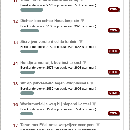
11
Berekende score:
2726
(op basis van
7436 stemmen
)
Dichter bos achter Herautenplein
12
Berekende score:
2163
(op basis van
3323 stemmen
)
Siervijver verdient echte fontein
13
Berekende score:
2130
(op basis van
4853 stemmen
)
Hondje armenwijk bevriest te snel
14
Berekende score:
1676
(op basis van
2993 stemmen
)
Wc op parkeerveld tegen wildplassers
15
Berekende score:
1637
(op basis van
2995 stemmen
)
Wachtmuziekje weg bij slapend kasteel
16
Berekende score:
1551
(op basis van
1551 stemmen
)
Terug met Eftelingse wegwijzer naar park
17
Berekende score:
1408
(op basis van
2787 stemmen
)