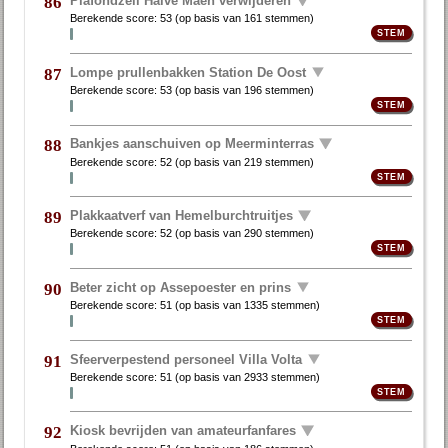
Plafondzeil Halve Maen verwijderen
86
Berekende score:
53
(op basis van
161 stemmen
)
Lompe prullenbakken Station De Oost
87
Berekende score:
53
(op basis van
196 stemmen
)
Bankjes aanschuiven op Meerminterras
88
Berekende score:
52
(op basis van
219 stemmen
)
Plakkaatverf van Hemelburchtruitjes
89
Berekende score:
52
(op basis van
290 stemmen
)
Beter zicht op Assepoester en prins
90
Berekende score:
51
(op basis van
1335 stemmen
)
Sfeerverpestend personeel Villa Volta
91
Berekende score:
51
(op basis van
2933 stemmen
)
Kiosk bevrijden van amateurfanfares
92