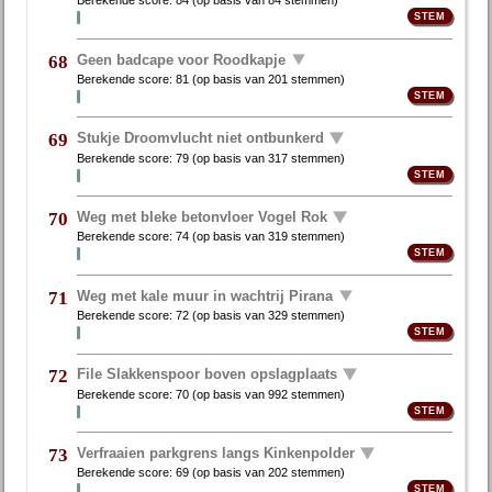
Berekende score:
84
(op basis van
84 stemmen
)
Geen badcape voor Roodkapje
68
Berekende score:
81
(op basis van
201 stemmen
)
Stukje Droomvlucht niet ontbunkerd
69
Berekende score:
79
(op basis van
317 stemmen
)
Weg met bleke betonvloer Vogel Rok
70
Berekende score:
74
(op basis van
319 stemmen
)
Weg met kale muur in wachtrij Pirana
71
Berekende score:
72
(op basis van
329 stemmen
)
File Slakkenspoor boven opslagplaats
72
Berekende score:
70
(op basis van
992 stemmen
)
Verfraaien parkgrens langs Kinkenpolder
73
Berekende score:
69
(op basis van
202 stemmen
)