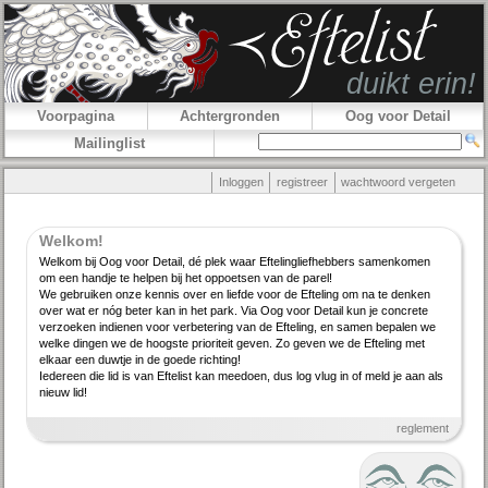
Voorpagina
Achtergronden
Oog voor Detail
Mailinglist
Inloggen
registreer
wachtwoord vergeten
Welkom!
Welkom bij Oog voor Detail, dé plek waar Efteling­lief­hebbers samenkomen
om een handje te helpen bij het oppoetsen van de parel!
We gebruiken onze kennis over en liefde voor de Efteling om na te denken
over wat er nóg beter kan in het park. Via Oog voor Detail kun je concrete
verzoeken indienen voor verbe­tering van de Efteling, en samen bepalen we
welke dingen we de hoogste priori­teit geven. Zo geven we de Efteling met
elkaar een duwtje in de goede richting!
Iedereen die lid is van Eftelist kan meedoen, dus log vlug in of meld je aan als
nieuw lid!
reglement