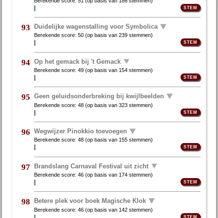
Berekende score:
51
(op basis van
186 stemmen
)
Duidelijke wagenstalling voor Symbolica
93
Berekende score:
50
(op basis van
239 stemmen
)
Op het gemack bij 't Gemack
94
Berekende score:
49
(op basis van
154 stemmen
)
Geen geluidsonderbreking bij kwijlbeelden
95
Berekende score:
48
(op basis van
323 stemmen
)
Wegwijzer Pinokkio toevoegen
96
Berekende score:
48
(op basis van
155 stemmen
)
Brandslang Carnaval Festival uit zicht
97
Berekende score:
46
(op basis van
174 stemmen
)
Betere plek voor boek Magische Klok
98
Berekende score:
46
(op basis van
142 stemmen
)