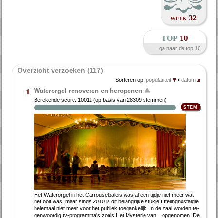
week 32
top
10
ga naar de top 10
Overzicht verzoeken (117)
Sorteren op:
populariteit
•
datum
Waterorgel renoveren en heropenen
1
Berekende score:
10011
(op basis van
28309 stemmen
)
Het Wa­ter­or­gel in het Car­rou­sel­pa­leis was al een tijd­je niet meer wat
het ooit was, maar sinds 2010 is dit be­lang­rij­ke stuk­je Ef­te­ling­nostal­gie
he­le­maal niet meer voor het pu­bliek toe­gan­ke­lijk. In de zaal wor­den te­
gen­woor­dig tv-pro­gram­ma's zo­als Het Mysterie van... op­ge­no­men. De