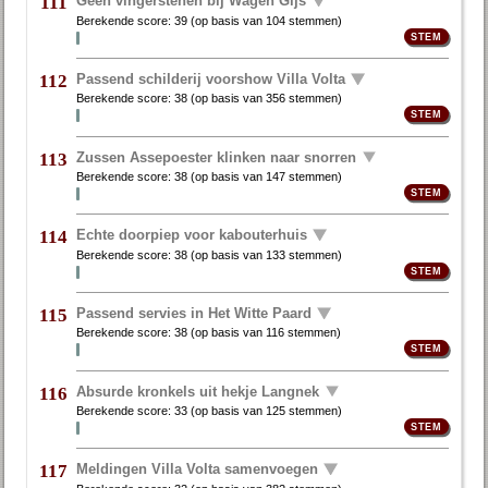
Geen vingerstenen bij Wagen Gijs
111
Berekende score:
39
(op basis van
104 stemmen
)
Passend schilderij voorshow Villa Volta
112
Berekende score:
38
(op basis van
356 stemmen
)
Zussen Assepoester klinken naar snorren
113
Berekende score:
38
(op basis van
147 stemmen
)
Echte doorpiep voor kabouterhuis
114
Berekende score:
38
(op basis van
133 stemmen
)
Passend servies in Het Witte Paard
115
Berekende score:
38
(op basis van
116 stemmen
)
Absurde kronkels uit hekje Langnek
116
Berekende score:
33
(op basis van
125 stemmen
)
Meldingen Villa Volta samenvoegen
117