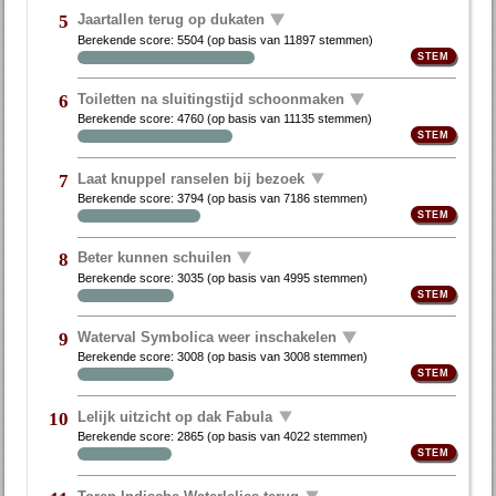
Jaartallen terug op dukaten
5
Berekende score:
5504
(op basis van
11897 stemmen
)
Toiletten na sluitingstijd schoonmaken
6
Berekende score:
4760
(op basis van
11135 stemmen
)
Laat knuppel ranselen bij bezoek
7
Berekende score:
3794
(op basis van
7186 stemmen
)
Beter kunnen schuilen
8
Berekende score:
3035
(op basis van
4995 stemmen
)
Waterval Symbolica weer inschakelen
9
Berekende score:
3008
(op basis van
3008 stemmen
)
Lelijk uitzicht op dak Fabula
10
Berekende score:
2865
(op basis van
4022 stemmen
)
Toren Indische Waterlelies terug