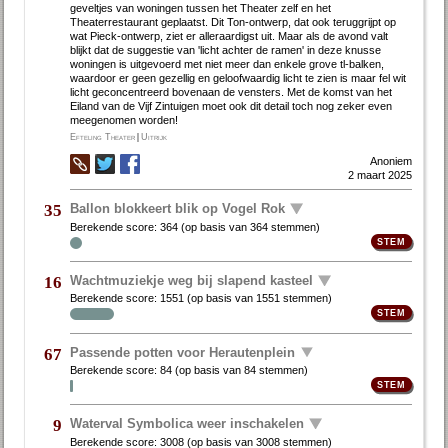
geveltjes van woningen tussen het Theater zelf en het
Theaterrestaurant ge­plaatst. Dit Ton-ontwerp, dat ook teruggrijpt op
wat Pieck-ontwerp, ziet er alleraardigst uit. Maar als de avond valt
blijkt dat de suggestie van 'licht achter de ramen' in deze knusse
woningen is uitgevoerd met niet meer dan enkele grove tl-balken,
waardoor er geen gezellig en ­ge­loof­waar­dig licht te zien is maar fel wit
licht geconcentreerd bovenaan de vensters. Met de komst van het
Eiland van de Vijf Zintuigen moet ook dit detail toch nog zeker even
meegenomen worden!
Efteling Theater
|
Uitrijk
Anoniem
2 maart 2025
Ballon blokkeert blik op Vogel Rok
35
Berekende score:
364
(op basis van
364 stemmen
)
Wachtmuziekje weg bij slapend kasteel
16
Berekende score:
1551
(op basis van
1551 stemmen
)
Passende potten voor Herautenplein
67
Berekende score:
84
(op basis van
84 stemmen
)
Waterval Symbolica weer inschakelen
9
Berekende score:
3008
(op basis van
3008 stemmen
)