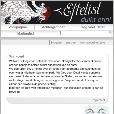
Voorpagina
Achtergronden
Oog voor Detail
Mailinglist
Inloggen
registreer
wachtwoord vergeten
Welkom!
Welkom bij Oog voor Detail, dé plek waar Efteling­lief­hebbers samenkomen
om een handje te helpen bij het oppoetsen van de parel!
We gebruiken onze kennis over en liefde voor de Efteling om na te denken
over wat er nóg beter kan in het park. Via Oog voor Detail kun je concrete
verzoeken indienen voor verbe­tering van de Efteling, en samen bepalen we
welke dingen we de hoogste priori­teit geven. Zo geven we de Efteling met
elkaar een duwtje in de goede richting!
Iedereen die lid is van Eftelist kan meedoen, dus log vlug in of meld je aan als
nieuw lid!
reglement