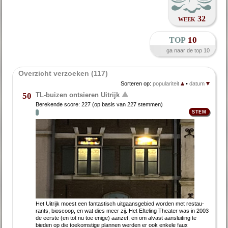
week 32
top
10
ga naar de top 10
Overzicht verzoeken (117)
Sorteren op:
populariteit
•
datum
TL-buizen ontsieren Uitrijk
50
Berekende score:
227
(op basis van
227 stemmen
)
Het Uitrijk moest een fantastisch uitgaans­gebied worden met restau­
rants, bios­coop, en wat dies meer zij. Het Efteling Theater was in 2003
de eerste (en tot nu toe enige) aanzet, en om alvast aan­sluiting te
bieden op die toekomstige plannen werden er ook enkele faux