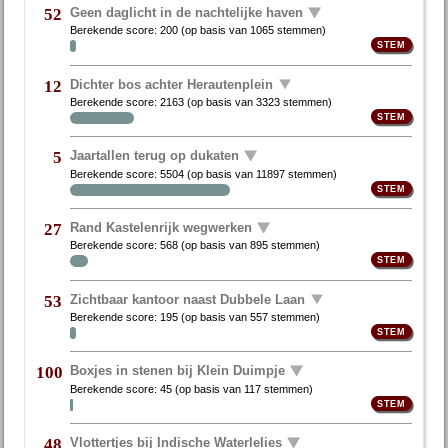
Geen daglicht in de nachtelijke haven
52
Berekende score:
200
(op basis van
1065 stemmen
)
Dichter bos achter Herautenplein
12
Berekende score:
2163
(op basis van
3323 stemmen
)
Jaartallen terug op dukaten
5
Berekende score:
5504
(op basis van
11897 stemmen
)
Rand Kastelenrijk wegwerken
27
Berekende score:
568
(op basis van
895 stemmen
)
Zichtbaar kantoor naast Dubbele Laan
53
Berekende score:
195
(op basis van
557 stemmen
)
Boxjes in stenen bij Klein Duimpje
100
Berekende score:
45
(op basis van
117 stemmen
)
Vlottertjes bij Indische Waterlelies
48