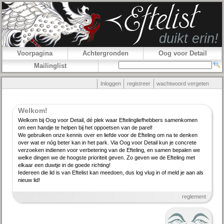
Voorpagina
Achtergronden
Oog voor Detail
Mailinglist
Inloggen
registreer
wachtwoord vergeten
Welkom!
Welkom bij Oog voor Detail, dé plek waar Efteling­lief­hebbers samenkomen
om een handje te helpen bij het oppoetsen van de parel!
We gebruiken onze kennis over en liefde voor de Efteling om na te denken
over wat er nóg beter kan in het park. Via Oog voor Detail kun je concrete
verzoeken indienen voor verbe­tering van de Efteling, en samen bepalen we
welke dingen we de hoogste priori­teit geven. Zo geven we de Efteling met
elkaar een duwtje in de goede richting!
Iedereen die lid is van Eftelist kan meedoen, dus log vlug in of meld je aan als
nieuw lid!
reglement