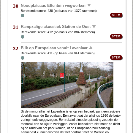
Noodplateaus Elfentuin wegwerken
30
Berekende score:
438
(op basis van
1370 stemmen
)
Rampzalige akoestiek Station de Oost
31
Berekende score:
412
(op basis van
884 stemmen
)
Blik op Europalaan vanuit Lavenlaar
32
Berekende score:
411
(op basis van
841 stemmen
)
Bij de monorail in het Laven­laar is er op een be­paald punt een zui­ve­re
door­kijk naar de Eu­ro­pa­laan. Een zwart gat dat al sinds 1990 de be­to­
ve­ring heeft weg­ge­zo­gen. Een rela­tief sim­pele oplos­sing zou zijn de
mono­rail een stukje te ver­leg­gen, zodat be­zoe­kers niet meer zo dicht
bij de rand van het park komen, of de Europalaan zou zodanig
aangepast kunnen worden dat het contrast met de Wereld vol