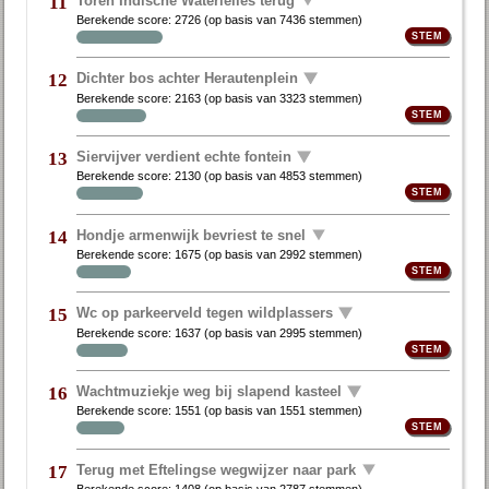
11
Berekende score:
2726
(op basis van
7436 stemmen
)
Dichter bos achter Herautenplein
12
Berekende score:
2163
(op basis van
3323 stemmen
)
Siervijver verdient echte fontein
13
Berekende score:
2130
(op basis van
4853 stemmen
)
Hondje armenwijk bevriest te snel
14
Berekende score:
1675
(op basis van
2992 stemmen
)
Wc op parkeerveld tegen wildplassers
15
Berekende score:
1637
(op basis van
2995 stemmen
)
Wachtmuziekje weg bij slapend kasteel
16
Berekende score:
1551
(op basis van
1551 stemmen
)
Terug met Eftelingse wegwijzer naar park
17
Berekende score:
1408
(op basis van
2787 stemmen
)