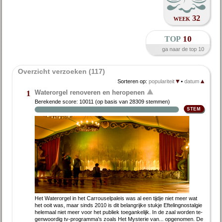
week 32
top
10
ga naar de top 10
Overzicht verzoeken (117)
Sorteren op:
populariteit
•
datum
Waterorgel renoveren en heropenen
1
Berekende score:
10011
(op basis van
28309 stemmen
)
Het Wa­ter­or­gel in het Car­rou­sel­pa­leis was al een tijd­je niet meer wat
het ooit was, maar sinds 2010 is dit be­lang­rij­ke stuk­je Ef­te­ling­nostal­gie
he­le­maal niet meer voor het pu­bliek toe­gan­ke­lijk. In de zaal wor­den te­
gen­woor­dig tv-pro­gram­ma's zo­als Het Mysterie van... op­ge­no­men. De