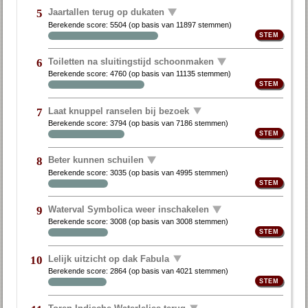
Jaartallen terug op dukaten
5
Berekende score:
5504
(op basis van
11897 stemmen
)
Toiletten na sluitingstijd schoonmaken
6
Berekende score:
4760
(op basis van
11135 stemmen
)
Laat knuppel ranselen bij bezoek
7
Berekende score:
3794
(op basis van
7186 stemmen
)
Beter kunnen schuilen
8
Berekende score:
3035
(op basis van
4995 stemmen
)
Waterval Symbolica weer inschakelen
9
Berekende score:
3008
(op basis van
3008 stemmen
)
Lelijk uitzicht op dak Fabula
10
Berekende score:
2864
(op basis van
4021 stemmen
)
Toren Indische Waterlelies terug