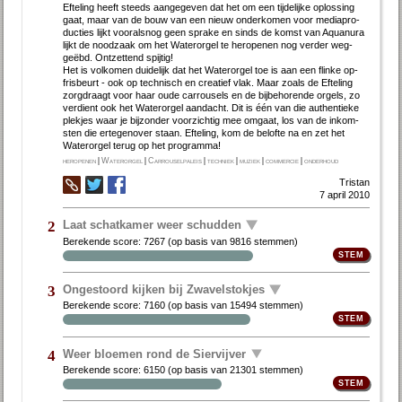
Ef­te­ling heeft steeds aan­ge­ge­ven dat het om een tij­de­lij­ke op­los­sing
gaat, maar van de bouw van een nieuw on­der­ko­men voor me­dia­pro­
duc­ties lijkt voor­als­nog geen spra­ke en sinds de komst van Aquan­ura
lijkt de nood­zaak om het Wa­ter­or­gel te her­o­pe­nen nog ver­der weg­
geëbd. Ont­zet­tend spij­tig!
Het is vol­ko­men dui­de­lijk dat het Wa­ter­or­gel toe is aan een flin­ke op­
fris­beurt - ook op tech­nisch en cre­a­tief vlak. Maar zo­als de Ef­te­ling
zorgdraagt voor haar ou­de car­rou­sels en de bij­be­ho­ren­de or­gels, zo
ver­dient ook het Wa­ter­or­gel aan­dacht. Dit is één van die au­then­tie­ke
plek­jes waar je bij­zon­der voor­zich­tig mee om­gaat, los van de in­kom­
sten die er­te­gen­over staan. Ef­te­ling, kom de be­lof­te na en zet het
Water­orgel terug op het pro­gram­ma!
heropenen
|
Waterorgel
|
Carrouselpaleis
|
techniek
|
muziek
|
commercie
|
onderhoud
Tristan
7 april 2010
Laat schatkamer weer schudden
2
Berekende score:
7267
(op basis van
9816 stemmen
)
Ongestoord kijken bij Zwavelstokjes
3
Berekende score:
7160
(op basis van
15494 stemmen
)
Weer bloemen rond de Siervijver
4
Berekende score:
6150
(op basis van
21301 stemmen
)