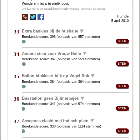
Wonderen niet al te pijnlijk oogt.
laaf
|
achter de schermen
|
Europalaan
|
parkgrens
|
monorail
|
zichtlijnen
Trumple
5 april 2010
Extra bankjes bij de bushalte
33
Berekende score:
396
(op basis van
857 stemmen
)
Andere stem voor Vrouw Holle
34
Berekende score:
387
(op basis van
559 stemmen
)
Ballon blokkeert blik op Vogel Rok
35
Berekende score:
364
(op basis van
364 stemmen
)
Busstation geen Bijlmerbajes
36
Berekende score:
341
(op basis van
574 stemmen
)
Assepoes clasht met Indisch plein
37
Berekende score:
338
(op basis van
1114 stemmen
)