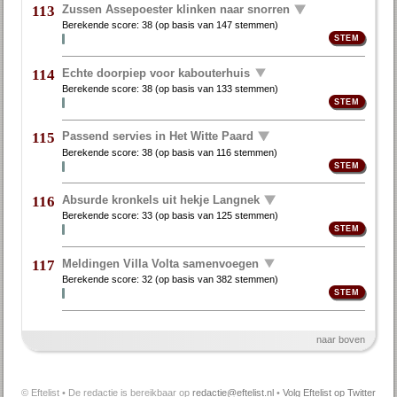
Zussen Assepoester klinken naar snorren
113
Berekende score:
38
(op basis van
147 stemmen
)
Echte doorpiep voor kabouterhuis
114
Berekende score:
38
(op basis van
133 stemmen
)
Passend servies in Het Witte Paard
115
Berekende score:
38
(op basis van
116 stemmen
)
Absurde kronkels uit hekje Langnek
116
Berekende score:
33
(op basis van
125 stemmen
)
Meldingen Villa Volta samenvoegen
117
Berekende score:
32
(op basis van
382 stemmen
)
naar boven
© Eftelist • De redactie is bereikbaar op
redactie@eftelist.nl
•
Volg Eftelist op Twitter