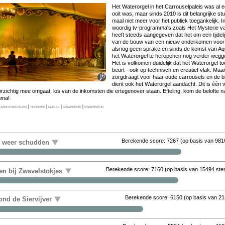
Het Wa­ter­or­gel in het Car­rou­sel­pa­leis was al 
ooit was, maar sinds 2010 is dit be­lang­rij­ke stuk­j
maal niet meer voor het pu­bliek toe­gan­ke­lijk. 
woor­dig tv-pro­gram­ma's zo­als Het Mysterie van.
heeft steeds aan­ge­ge­ven dat het om een tij­de­li
van de bouw van een nieuw on­der­ko­men voor me­
als­nog geen spra­ke en sinds de komst van Aqu
het Wa­ter­or­gel te her­o­pe­nen nog ver­der weg­ge
Het is vol­ko­men dui­de­lijk dat het Wa­ter­or­gel to
beurt - ook op tech­nisch en cre­a­tief vlak. Maar 
zorgdraagt voor haar ou­de car­rou­sels en de bij­
dient ook het Wa­ter­or­gel aan­dacht. Dit is één va
or­zich­tig mee om­gaat, los van de in­kom­sten die er­te­gen­over staan. Ef­te­ling, kom de be­lof­te
m­ma!
arrouselpaleis
|
techniek
|
muziek
|
commercie
|
onderhoud
Berekende score:
7267
(op basis van
981
r weer schudden
Berekende score:
7160
(op basis van
15494 st
en bij Zwavelstokjes
Berekende score:
6150
(op basis van
21
nd de Siervijver