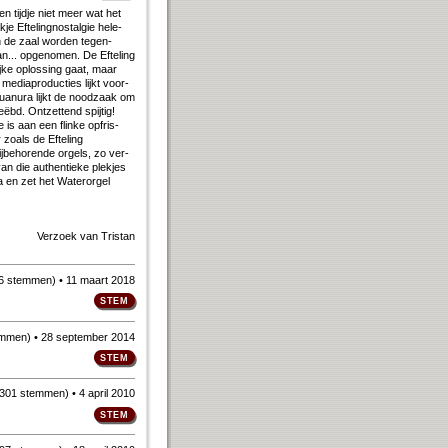
een tijd­je niet meer wat het
e Ef­te­ling­nostal­gie he­le­
In de zaal wor­den te­gen­
.. op­ge­no­men. De Ef­te­ling
j­ke op­los­sing gaat, maar
dia­pro­duc­ties lijkt voor­
an­ura lijkt de nood­zaak om
ëbd. Ont­zet­tend spij­tig!
e is aan een flin­ke op­fris­
zo­als de Ef­te­ling
be­ho­ren­de or­gels, zo ver­
n die au­then­tie­ke plek­jes
 na en zet het Water­orgel
Verzoek van
Tristan
6 stemmen
)
• 11 maart 2018
emmen
)
• 28 september 2014
301 stemmen
)
• 4 april 2010