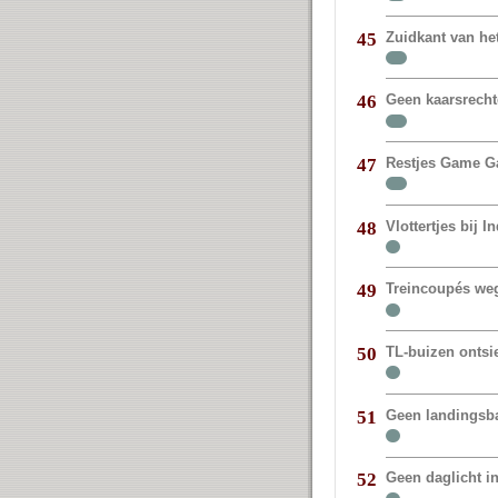
Zuidkant van het
45
Geen kaarsrechte
46
Restjes Game G
47
Vlottertjes bij I
48
Treincoupés weg
49
TL-buizen ontsie
50
Geen landingsb
51
Geen daglicht i
52