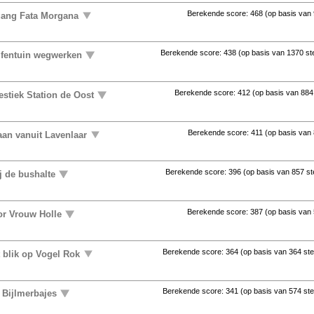
Berekende score:
468
(op basis van
gang Fata Morgana
Berekende score:
438
(op basis van
1370 s
lfentuin wegwerken
Berekende score:
412
(op basis van
884
stiek Station de Oost
Berekende score:
411
(op basis van
aan vanuit Lavenlaar
Berekende score:
396
(op basis van
857 s
j de bushalte
Berekende score:
387
(op basis van
or Vrouw Holle
Berekende score:
364
(op basis van
364 st
t blik op Vogel Rok
Berekende score:
341
(op basis van
574 st
 Bijlmerbajes