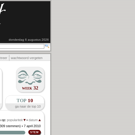
donderdag 6 augustus 2026
streer
wachtwoord vergeten
week 32
top
10
ga naar de top 10
n op:
populariteit
•
datum
309 stemmen
)
• 7 april 2010