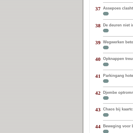
Assepoes clasht
37
De deuren niet 
38
Wegwerken beto
39
Opknappen treur
40
Parkingang hote
41
Djembe optromm
42
Chaos bij kaart
43
Beweging voor 
44