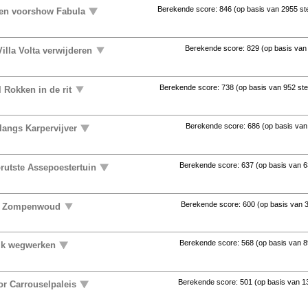
Berekende score:
846
(op basis van
2955 s
ten voorshow Fabula
Berekende score:
829
(op basis va
illa Volta verwijderen
Berekende score:
738
(op basis van
952 st
 Rokken in de rit
Berekende score:
686
(op basis va
langs Karpervijver
Berekende score:
637
(op basis van
6
rutste Assepoestertuin
Berekende score:
600
(op basis van
uit Zompenwoud
Berekende score:
568
(op basis van
8
ijk wegwerken
Berekende score:
501
(op basis van
1
or Carrouselpaleis