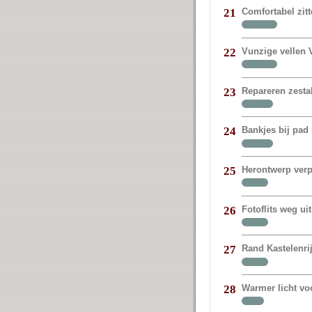
Comfortabel zit
21
Vunzige vellen V
22
Repareren zestal
23
Bankjes bij pad 
24
Herontwerp verp
25
Fotoflits weg 
26
Rand Kastelenr
27
Warmer licht vo
28