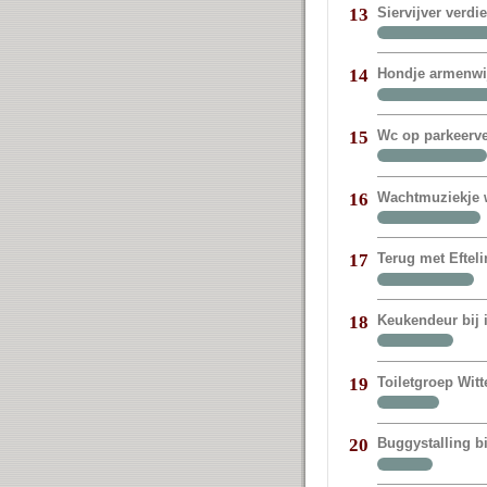
Siervijver verdi
13
Hondje armenwij
14
Wc op parkeerve
15
Wachtmuziekje w
16
Terug met Eftel
17
Keukendeur bij
18
Toiletgroep Witt
19
Buggystalling bi
20