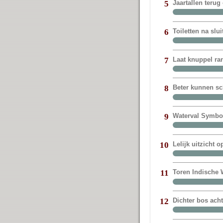
Jaartallen terug
5
Toiletten na sl
6
Laat knuppel ra
7
Beter kunnen sc
8
Waterval Symbol
9
Lelijk uitzicht 
10
Toren Indische W
11
Dichter bos ach
12