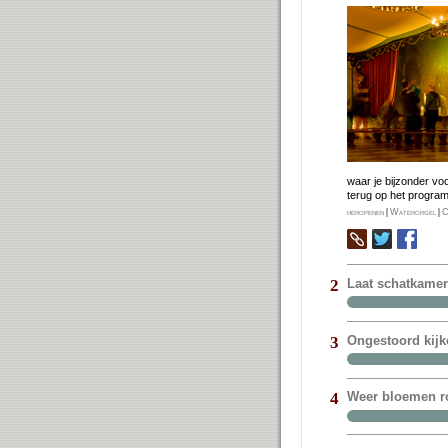
waar je bij­zon­der vo
terug op het pro­gra
heropenen
|
Waterorgel
|
C
Laat schatkame
2
Ongestoord kijk
3
Weer bloemen ro
4