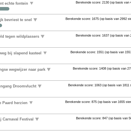
Berekende score:
2130
(op basis van
ent echte fontein
Berekende score:
1675
(op basis van
2992 s
k bevriest te snel
Berekende score:
1637
(op basis van
ld tegen wildplassers
Berekende score:
1551
(op basis van
155
eg bij slapend kasteel
Berekende score:
1408
(op basis van
27
ingse wegwijzer naar park
Berekende score:
1063
(op basis van
1811
 ingang Droomvlucht
Berekende score:
875
(op basis van
1655 st
e Paard herzien
Berekende score:
847
(op basis van
5
j Carnaval Festival