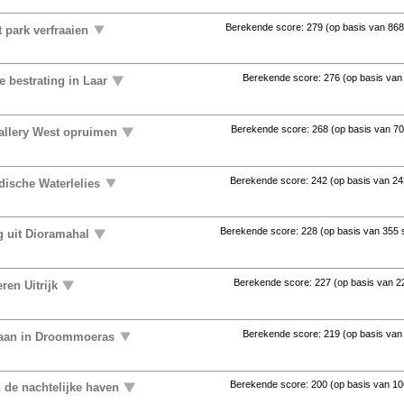
Berekende score:
279
(op basis van
868
 park verfraaien
Berekende score:
276
(op basis va
 bestrating in Laar
Berekende score:
268
(op basis van
70
allery West opruimen
Berekende score:
242
(op basis van
24
ndische Waterlelies
Berekende score:
228
(op basis van
355 
 uit Dioramahal
Berekende score:
227
(op basis van
2
ren Uitrijk
Berekende score:
219
(op basis va
aan in Droommoeras
Berekende score:
200
(op basis van
10
n de nachtelijke haven