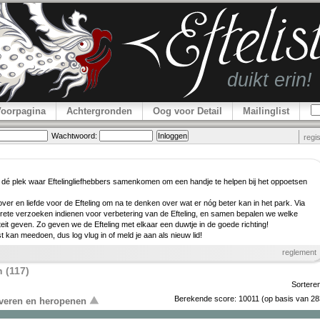
Voorpagina
Achtergronden
Oog voor Detail
Mailinglist
Wachtwoord:
regi
 dé plek waar Efteling­lief­hebbers samenkomen om een handje te helpen bij het oppoetsen
er en liefde voor de Efteling om na te denken over wat er nóg beter kan in het park. Via
rete verzoeken indienen voor verbe­tering van de Efteling, en samen bepalen we welke
teit geven. Zo geven we de Efteling met elkaar een duwtje in de goede richting!
ist kan meedoen, dus log vlug in of meld je aan als nieuw lid!
reglement
 (117)
Sortere
Berekende score:
10011
(op basis van
28
overen en heropenen