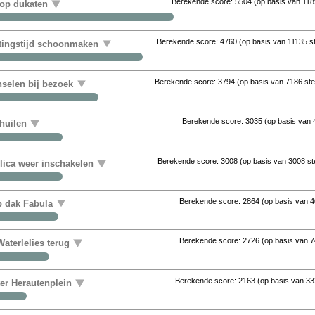
Berekende score:
5504
(op basis van
118
 op dukaten
Berekende score:
4760
(op basis van
11135 
uitingstijd schoonmaken
Berekende score:
3794
(op basis van
7186 st
nselen bij bezoek
Berekende score:
3035
(op basis van
huilen
Berekende score:
3008
(op basis van
3008 s
ica weer inschakelen
Berekende score:
2864
(op basis van
4
op dak Fabula
Berekende score:
2726
(op basis van
7
aterlelies terug
Berekende score:
2163
(op basis van
33
ter Herautenplein