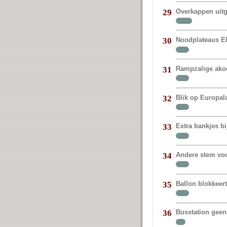
Overkappen uit
29
Noodplateaus E
30
Rampzalige akoe
31
Blik op Europal
32
Extra bankjes bi
33
Andere stem vo
34
Ballon blokkeer
35
Busstation geen
36