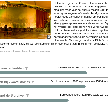
Het Wa­ter­or­gel in het Car­rou­sel­pa­leis was al 
ooit was, maar sinds 2010 is dit be­lang­rij­ke stuk­j
maal niet meer voor het pu­bliek toe­gan­ke­lijk. 
woor­dig tv-pro­gram­ma's zo­als Het Mysterie van.
heeft steeds aan­ge­ge­ven dat het om een tij­de­li
van de bouw van een nieuw on­der­ko­men voor me­
als­nog geen spra­ke en sinds de komst van Aqu
het Wa­ter­or­gel te her­o­pe­nen nog ver­der weg­ge
Het is vol­ko­men dui­de­lijk dat het Wa­ter­or­gel to
beurt - ook op tech­nisch en cre­a­tief vlak. Maar 
zorgdraagt voor haar ou­de car­rou­sels en de bij­
dient ook het Wa­ter­or­gel aan­dacht. Dit is één va
or­zich­tig mee om­gaat, los van de in­kom­sten die er­te­gen­over staan. Ef­te­ling, kom de be­lof­te
m­ma!
arrouselpaleis
|
techniek
|
muziek
|
commercie
|
onderhoud
Berekende score:
7267
(op basis van
981
r weer schudden
Berekende score:
7160
(op basis van
15494 st
en bij Zwavelstokjes
Berekende score:
6150
(op basis van
21
nd de Siervijver