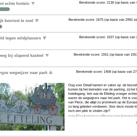
Berekende score:
2130
(op basis van
ent echte fontein
Berekende score:
1675
(op basis van
2992 s
k bevriest te snel
Berekende score:
1637
(op basis van
ld tegen wildplassers
Berekende score:
1551
(op basis van
155
eg bij slapend kasteel
Berekende score:
1408
(op basis van
27
ingse wegwijzer naar park
Oog voor Detail hamert er vaker op: de be­zoek
komen bij het betreden van de parking, zij het bi
hotel­ingang. Iets wat de Efteling vroeger echt
waren de weg­wijzers naar het park. Het is voor
van Pieck, die altijd zo prominent op de Europa
zo lang ge­leden ver­dween. Voor deze mooie k
toch een plek te vinden zijn?
entree
|
Pieck
|
parkeerplaats
|
Bewegwijzering
|
bebording
|
E