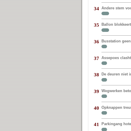
Andere stem vo
34
Ballon blokkeer
35
Busstation geen
36
Assepoes clasht
37
De deuren niet 
38
Wegwerken beto
39
Opknappen treur
40
Parkingang hote
41