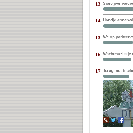
Siervijver verdi
13
Hondje armenwij
14
Wc op parkeerve
15
Wachtmuziekje w
16
Terug met Eftel
17