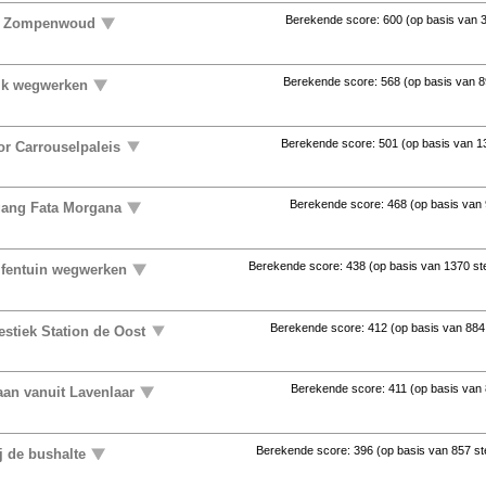
Berekende score:
600
(op basis van
uit Zompenwoud
Berekende score:
568
(op basis van
8
ijk wegwerken
Berekende score:
501
(op basis van
1
or Carrouselpaleis
Berekende score:
468
(op basis van
gang Fata Morgana
Berekende score:
438
(op basis van
1370 s
lfentuin wegwerken
Berekende score:
412
(op basis van
884
stiek Station de Oost
Berekende score:
411
(op basis van
aan vanuit Lavenlaar
Berekende score:
396
(op basis van
857 s
j de bushalte