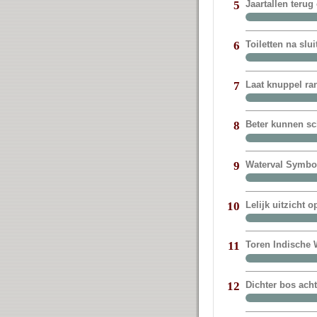
Jaartallen terug
5
Toiletten na sl
6
Laat knuppel ra
7
Beter kunnen sc
8
Waterval Symbol
9
Lelijk uitzicht 
10
Toren Indische W
11
Dichter bos ach
12