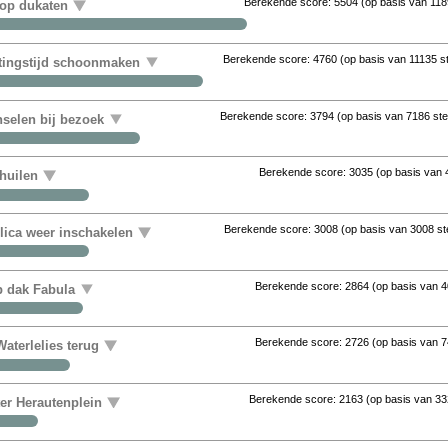
Berekende score:
5504
(op basis van
118
 op dukaten
Berekende score:
4760
(op basis van
11135 
uitingstijd schoonmaken
Berekende score:
3794
(op basis van
7186 st
nselen bij bezoek
Berekende score:
3035
(op basis van
huilen
Berekende score:
3008
(op basis van
3008 s
ica weer inschakelen
Berekende score:
2864
(op basis van
4
op dak Fabula
Berekende score:
2726
(op basis van
7
aterlelies terug
Berekende score:
2163
(op basis van
33
ter Herautenplein