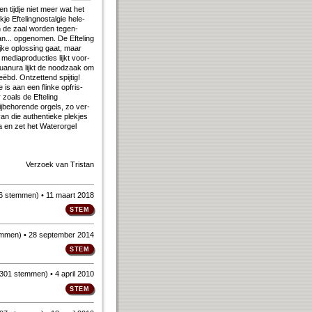
een tijd­je niet meer wat het
e Ef­te­ling­nostal­gie he­le­
In de zaal wor­den te­gen­
.. op­ge­no­men. De Ef­te­ling
j­ke op­los­sing gaat, maar
dia­pro­duc­ties lijkt voor­
an­ura lijkt de nood­zaak om
ëbd. Ont­zet­tend spij­tig!
e is aan een flin­ke op­fris­
zo­als de Ef­te­ling
be­ho­ren­de or­gels, zo ver­
n die au­then­tie­ke plek­jes
 na en zet het Water­orgel
Verzoek van
Tristan
6 stemmen
)
• 11 maart 2018
emmen
)
• 28 september 2014
301 stemmen
)
• 4 april 2010