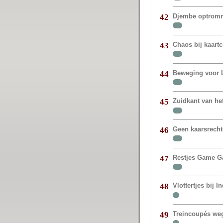
Djembe optromm
42
Chaos bij kaart
43
Beweging voor 
44
Zuidkant van het
45
Geen kaarsrechte
46
Restjes Game G
47
Vlottertjes bij I
48
Treincoupés weg
49