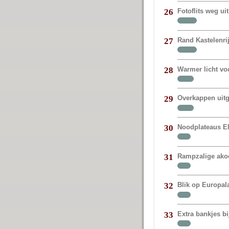
Fotoflits weg 
26
Rand Kastelenr
27
Warmer licht vo
28
Overkappen uit
29
Noodplateaus E
30
Rampzalige akoe
31
Blik op Europal
32
Extra bankjes bi
33