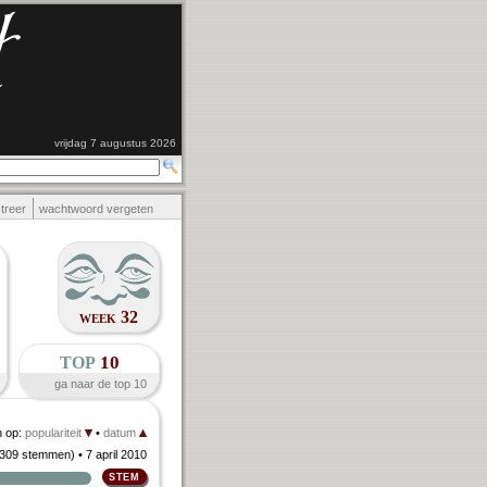
vrijdag 7 augustus 2026
streer
wachtwoord vergeten
week 32
top
10
ga naar de top 10
n op:
populariteit
•
datum
309 stemmen
)
• 7 april 2010