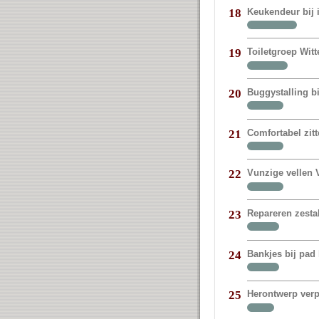
Keukendeur bij
18
Toiletgroep Witt
19
Buggystalling bi
20
Comfortabel zit
21
Vunzige vellen V
22
Repareren zestal
23
Bankjes bij pad 
24
Herontwerp verp
25