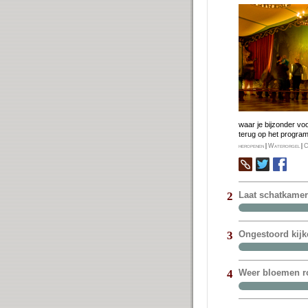
waar je bij­zon­der vo
terug op het pro­gra
heropenen
|
Waterorgel
|
C
Laat schatkame
2
Ongestoord kijk
3
Weer bloemen ro
4