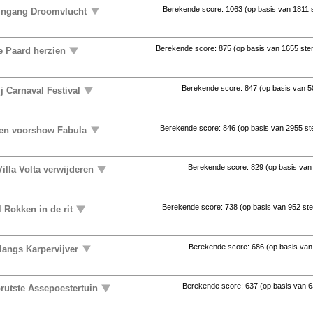
Berekende score:
1063
(op basis van
1811
 ingang Droomvlucht
Berekende score:
875
(op basis van
1655 st
e Paard herzien
Berekende score:
847
(op basis van
5
j Carnaval Festival
Berekende score:
846
(op basis van
2955 s
ten voorshow Fabula
Berekende score:
829
(op basis va
illa Volta verwijderen
Berekende score:
738
(op basis van
952 st
 Rokken in de rit
Berekende score:
686
(op basis va
langs Karpervijver
Berekende score:
637
(op basis van
6
rutste Assepoestertuin