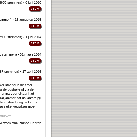
4853 stemmen
)
• 6 juni 2010
temmen
)
• 16 augustus 2015
2995 stemmen
)
• 1 juni 2014
1 stemmen
)
• 31 maart 2024
87 stemmen
)
• 17 april 2016
er moet al in de sfeer
j de bus­halte of via de
er prima voor elkaar had
al jammer dat de laatste pijl
­laan stond, nog niet eens
lassieke weg­wijzer moet
uropalaan
Verzoek van
Ramon Heeren