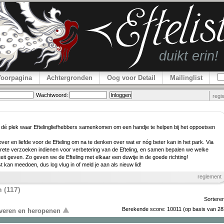
Voorpagina
Achtergronden
Oog voor Detail
Mailinglist
Wachtwoord:
regi
 dé plek waar Efteling­lief­hebbers samenkomen om een handje te helpen bij het oppoetsen
er en liefde voor de Efteling om na te denken over wat er nóg beter kan in het park. Via
rete verzoeken indienen voor verbe­tering van de Efteling, en samen bepalen we welke
teit geven. Zo geven we de Efteling met elkaar een duwtje in de goede richting!
ist kan meedoen, dus log vlug in of meld je aan als nieuw lid!
reglement
 (117)
Sortere
Berekende score:
10011
(op basis van
28
overen en heropenen