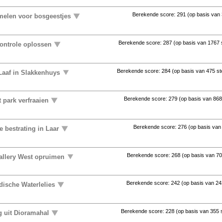
Berekende score:
291
(op basis van
elen voor bosgeestjes
Berekende score:
287
(op basis van
1767
controle oplossen
Berekende score:
284
(op basis van
475 s
Laaf in Slakkenhuys
Berekende score:
279
(op basis van
868
 park verfraaien
Berekende score:
276
(op basis va
 bestrating in Laar
Berekende score:
268
(op basis van
70
allery West opruimen
Berekende score:
242
(op basis van
24
ndische Waterlelies
Berekende score:
228
(op basis van
355 
 uit Dioramahal