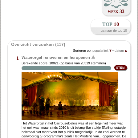
week 33
top
10
ga naar de top 10
Overzicht verzoeken (117)
Sorteren op:
populariteit
•
datum
Waterorgel renoveren en heropenen
1
Berekende score:
10021
(op basis van
28319 stemmen
)
Het Wa­ter­or­gel in het Car­rou­sel­pa­leis was al een tijd­je niet meer wat
het ooit was, maar sinds 2010 is dit be­lang­rij­ke stuk­je Ef­te­ling­nostal­gie
he­le­maal niet meer voor het pu­bliek toe­gan­ke­lijk. In de zaal wor­den te­
gen­woor­dig tv-pro­gram­ma's zo­als Het Mysterie van... op­ge­no­men. De