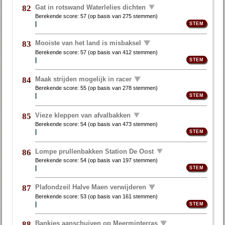
Gat in rotswand Waterlelies dichten
82
Berekende score:
57
(op basis van
275 stemmen
)
Mooiste van het land is misbaksel
83
Berekende score:
57
(op basis van
412 stemmen
)
Maak strijden mogelijk in racer
84
Berekende score:
55
(op basis van
278 stemmen
)
Vieze kleppen van afvalbakken
85
Berekende score:
54
(op basis van
473 stemmen
)
Lompe prullenbakken Station De Oost
86
Berekende score:
54
(op basis van
197 stemmen
)
Plafondzeil Halve Maen verwijderen
87
Berekende score:
53
(op basis van
161 stemmen
)
Bankjes aanschuiven op Meerminterras
88