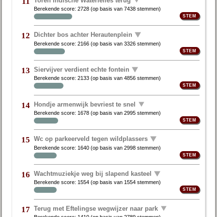
11
Berekende score:
2728
(op basis van
7438 stemmen
)
Dichter bos achter Herautenplein
12
Berekende score:
2166
(op basis van
3326 stemmen
)
Siervijver verdient echte fontein
13
Berekende score:
2133
(op basis van
4856 stemmen
)
Hondje armenwijk bevriest te snel
14
Berekende score:
1678
(op basis van
2995 stemmen
)
Wc op parkeerveld tegen wildplassers
15
Berekende score:
1640
(op basis van
2998 stemmen
)
Wachtmuziekje weg bij slapend kasteel
16
Berekende score:
1554
(op basis van
1554 stemmen
)
Terug met Eftelingse wegwijzer naar park
17
Berekende score:
1410
(op basis van
2789 stemmen
)