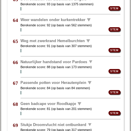
Berekende score:
93
(op basis van
1375 stemmen
)
Weer wandelen onder kurkentrekker
64
Berekende score:
92
(op basis van
562 stemmen
)
Weg met zwerkrand Hemelburchten
65
Berekende score:
91
(op basis van
307 stemmen
)
Natuurlijker handstand voor Pardoes
66
Berekende score:
88
(op basis van
173 stemmen
)
Passende potten voor Herautenplein
67
Berekende score:
84
(op basis van
84 stemmen
)
Geen badcape voor Roodkapje
68
Berekende score:
81
(op basis van
201 stemmen
)
Stukje Droomvlucht niet ontbunkerd
69
Berekende score:
79
(op basis van
317 stemmen
)