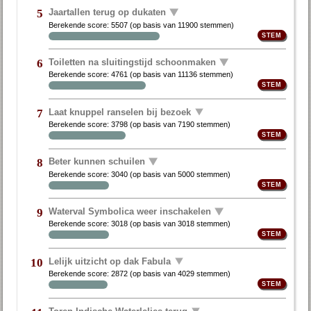
Jaartallen terug op dukaten
5
Berekende score:
5507
(op basis van
11900 stemmen
)
Toiletten na sluitingstijd schoonmaken
6
Berekende score:
4761
(op basis van
11136 stemmen
)
Laat knuppel ranselen bij bezoek
7
Berekende score:
3798
(op basis van
7190 stemmen
)
Beter kunnen schuilen
8
Berekende score:
3040
(op basis van
5000 stemmen
)
Waterval Symbolica weer inschakelen
9
Berekende score:
3018
(op basis van
3018 stemmen
)
Lelijk uitzicht op dak Fabula
10
Berekende score:
2872
(op basis van
4029 stemmen
)
Toren Indische Waterlelies terug