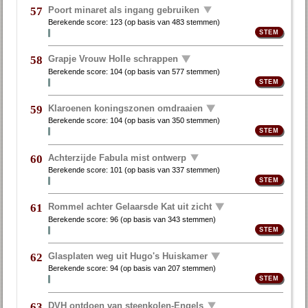
Poort minaret als ingang gebruiken
57
Berekende score:
123
(op basis van
483 stemmen
)
Grapje Vrouw Holle schrappen
58
Berekende score:
104
(op basis van
577 stemmen
)
Klaroenen koningszonen omdraaien
59
Berekende score:
104
(op basis van
350 stemmen
)
Achterzijde Fabula mist ontwerp
60
Berekende score:
101
(op basis van
337 stemmen
)
Rommel achter Gelaarsde Kat uit zicht
61
Berekende score:
96
(op basis van
343 stemmen
)
Glasplaten weg uit Hugo's Huiskamer
62
Berekende score:
94
(op basis van
207 stemmen
)
DVH ontdoen van steenkolen-Engels
63