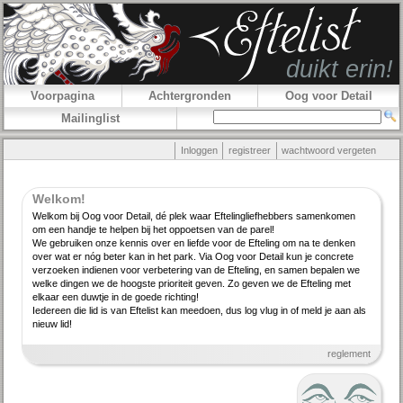
Voorpagina
Achtergronden
Oog voor Detail
Mailinglist
Inloggen
registreer
wachtwoord vergeten
Welkom!
Welkom bij Oog voor Detail, dé plek waar Efteling­lief­hebbers samenkomen
om een handje te helpen bij het oppoetsen van de parel!
We gebruiken onze kennis over en liefde voor de Efteling om na te denken
over wat er nóg beter kan in het park. Via Oog voor Detail kun je concrete
verzoeken indienen voor verbe­tering van de Efteling, en samen bepalen we
welke dingen we de hoogste priori­teit geven. Zo geven we de Efteling met
elkaar een duwtje in de goede richting!
Iedereen die lid is van Eftelist kan meedoen, dus log vlug in of meld je aan als
nieuw lid!
reglement