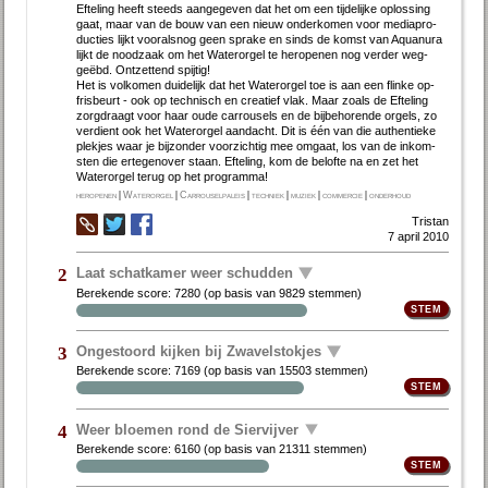
Ef­te­ling heeft steeds aan­ge­ge­ven dat het om een tij­de­lij­ke op­los­sing
gaat, maar van de bouw van een nieuw on­der­ko­men voor me­dia­pro­
duc­ties lijkt voor­als­nog geen spra­ke en sinds de komst van Aquan­ura
lijkt de nood­zaak om het Wa­ter­or­gel te her­o­pe­nen nog ver­der weg­
geëbd. Ont­zet­tend spij­tig!
Het is vol­ko­men dui­de­lijk dat het Wa­ter­or­gel toe is aan een flin­ke op­
fris­beurt - ook op tech­nisch en cre­a­tief vlak. Maar zo­als de Ef­te­ling
zorgdraagt voor haar ou­de car­rou­sels en de bij­be­ho­ren­de or­gels, zo
ver­dient ook het Wa­ter­or­gel aan­dacht. Dit is één van die au­then­tie­ke
plek­jes waar je bij­zon­der voor­zich­tig mee om­gaat, los van de in­kom­
sten die er­te­gen­over staan. Ef­te­ling, kom de be­lof­te na en zet het
Water­orgel terug op het pro­gram­ma!
heropenen
|
Waterorgel
|
Carrouselpaleis
|
techniek
|
muziek
|
commercie
|
onderhoud
Tristan
7 april 2010
Laat schatkamer weer schudden
2
Berekende score:
7280
(op basis van
9829 stemmen
)
Ongestoord kijken bij Zwavelstokjes
3
Berekende score:
7169
(op basis van
15503 stemmen
)
Weer bloemen rond de Siervijver
4
Berekende score:
6160
(op basis van
21311 stemmen
)