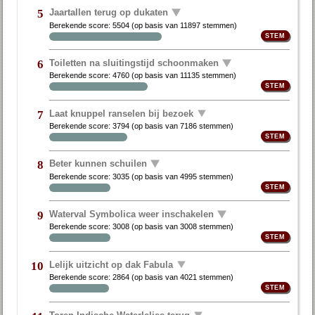
Jaartallen terug op dukaten
5
Berekende score:
5504
(op basis van
11897 stemmen
)
Toiletten na sluitingstijd schoonmaken
6
Berekende score:
4760
(op basis van
11135 stemmen
)
Laat knuppel ranselen bij bezoek
7
Berekende score:
3794
(op basis van
7186 stemmen
)
Beter kunnen schuilen
8
Berekende score:
3035
(op basis van
4995 stemmen
)
Waterval Symbolica weer inschakelen
9
Berekende score:
3008
(op basis van
3008 stemmen
)
Lelijk uitzicht op dak Fabula
10
Berekende score:
2864
(op basis van
4021 stemmen
)
Toren Indische Waterlelies terug