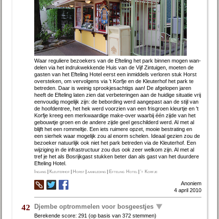
Waar re­gu­lie­re be­zoe­kers van de Ef­te­ling het park bin­nen mo­gen wan­
de­len via het in­druk­wek­ken­de Huis van de Vijf Zin­tuig­en, moe­ten de
gas­ten van het Ef­te­ling Ho­tel eerst een inmiddels verloren stuk Horst
over­ste­ken, om ver­vol­gens via 't Korf­je en de Kleu­ter­hof het park te
be­tre­den. Daar is wei­nig sprook­jes­ach­tigs aan! De af­ge­lo­pen ja­ren
heeft de Ef­te­ling la­ten zien dat ver­be­te­rin­gen aan de hui­di­ge si­tu­a­tie vrij
een­vou­dig mo­ge­lijk zijn: de be­bor­ding werd aan­ge­past aan de stijl van
de hoof­den­tree, het hek werd voor­zien van een fris­groen kleur­tje en 't
Korf­je kreeg een merk­waar­di­ge ma­ke-over waar­bij één zij­de van het
ge­bouw­tje groen en de an­de­re zij­de geel ge­schil­derd werd. Al met al
blijft het een rom­mel­tje. Een iets rui­me­re op­zet, mooie be­stra­ting en
een sier­hek waar mo­ge­lijk zou al enorm sche­len. Ide­aal ge­zien zou de
be­zoe­ker na­tuur­lijk ook niet het park be­tre­den via de Kleu­ter­hof. Een
wij­zi­ging in de in­fra­struc­tuur zou dus ook zeer wel­kom zijn. Al met al
tref je het als Bos­rijk­gast stuk­ken be­ter dan als gast van het duur­de­re
Ef­te­ling Ho­tel.
Ingang
|
Kleuterhof
|
Horst
|
aankleding
|
Efteling Hotel
|
't Korfje
Anoniem
4 april 2010
Djembe optrommelen voor bosgeestjes
42
Berekende score:
291
(op basis van
372 stemmen
)