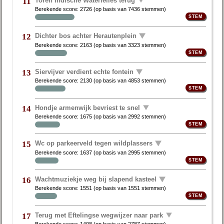
11
Berekende score:
2726
(op basis van
7436 stemmen
)
Dichter bos achter Herautenplein
12
Berekende score:
2163
(op basis van
3323 stemmen
)
Siervijver verdient echte fontein
13
Berekende score:
2130
(op basis van
4853 stemmen
)
Hondje armenwijk bevriest te snel
14
Berekende score:
1675
(op basis van
2992 stemmen
)
Wc op parkeerveld tegen wildplassers
15
Berekende score:
1637
(op basis van
2995 stemmen
)
Wachtmuziekje weg bij slapend kasteel
16
Berekende score:
1551
(op basis van
1551 stemmen
)
Terug met Eftelingse wegwijzer naar park
17
Berekende score:
1408
(op basis van
2787 stemmen
)