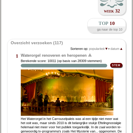
week 32
top
10
ga naar de top 10
Overzicht verzoeken (117)
Sorteren op:
populariteit
•
datum
Waterorgel renoveren en heropenen
1
Berekende score:
10011
(op basis van
28309 stemmen
)
Het Wa­ter­or­gel in het Car­rou­sel­pa­leis was al een tijd­je niet meer wat
het ooit was, maar sinds 2010 is dit be­lang­rij­ke stuk­je Ef­te­ling­nostal­gie
he­le­maal niet meer voor het pu­bliek toe­gan­ke­lijk. In de zaal wor­den te­
gen­woor­dig tv-pro­gram­ma's zo­als Het Mysterie van... op­ge­no­men. De