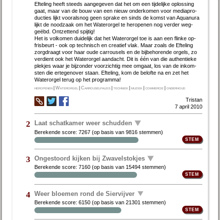
Ef­te­ling heeft steeds aan­ge­ge­ven dat het om een tij­de­lij­ke op­los­sing
gaat, maar van de bouw van een nieuw on­der­ko­men voor me­dia­pro­
duc­ties lijkt voor­als­nog geen spra­ke en sinds de komst van Aquan­ura
lijkt de nood­zaak om het Wa­ter­or­gel te her­o­pe­nen nog ver­der weg­
geëbd. Ont­zet­tend spij­tig!
Het is vol­ko­men dui­de­lijk dat het Wa­ter­or­gel toe is aan een flin­ke op­
fris­beurt - ook op tech­nisch en cre­a­tief vlak. Maar zo­als de Ef­te­ling
zorgdraagt voor haar ou­de car­rou­sels en de bij­be­ho­ren­de or­gels, zo
ver­dient ook het Wa­ter­or­gel aan­dacht. Dit is één van die au­then­tie­ke
plek­jes waar je bij­zon­der voor­zich­tig mee om­gaat, los van de in­kom­
sten die er­te­gen­over staan. Ef­te­ling, kom de be­lof­te na en zet het
Water­orgel terug op het pro­gram­ma!
heropenen
|
Waterorgel
|
Carrouselpaleis
|
techniek
|
muziek
|
commercie
|
onderhoud
Tristan
7 april 2010
Laat schatkamer weer schudden
2
Berekende score:
7267
(op basis van
9816 stemmen
)
Ongestoord kijken bij Zwavelstokjes
3
Berekende score:
7160
(op basis van
15494 stemmen
)
Weer bloemen rond de Siervijver
4
Berekende score:
6150
(op basis van
21301 stemmen
)