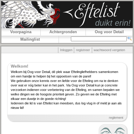
Voorpagina
Achtergronden
Oog voor Detail
Mailinglist
Inloggen
registreer
wachtwoord vergeten
Welkom!
Welkom bij Oog voor Detail, dé plek waar Efteling­lief­hebbers samenkomen
om een handje te helpen bij het oppoetsen van de parel!
We gebruiken onze kennis over en liefde voor de Efteling om na te denken
over wat er nóg beter kan in het park. Via Oog voor Detail kun je concrete
verzoeken indienen voor verbe­tering van de Efteling, en samen bepalen we
welke dingen we de hoogste priori­teit geven. Zo geven we de Efteling met
elkaar een duwtje in de goede richting!
Iedereen die lid is van Eftelist kan meedoen, dus log vlug in of meld je aan als
nieuw lid!
reglement