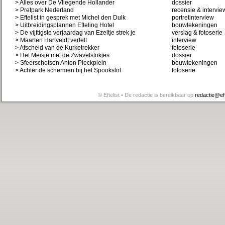
> Alles over De Vliegende Hollander
dossier
> Pretpark Nederland
recensie & intervie
> Eftelist in gesprek met Michel den Dulk
portretinterview
> Uitbreidingsplannen Efteling Hotel
bouwtekeningen
> De vijftigste verjaardag van Ezeltje strek je
verslag & fotoserie
> Maarten Hartveldt vertelt
interview
> Afscheid van de Kurketrekker
fotoserie
> Het Meisje met de Zwavelstokjes
dossier
> Sfeerschetsen Anton Pieckplein
bouwtekeningen
> Achter de schermen bij het Spookslot
fotoserie
© Eftelist • De redactie is bereikbaar op
redactie@efte