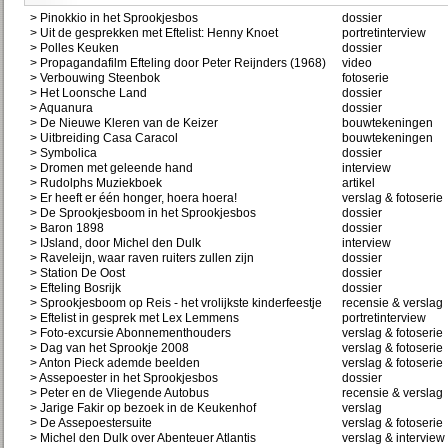
> Pinokkio in het Sprookjesbos
dossier
> Uit de gesprekken met Eftelist: Henny Knoet
portretinterview
> Polles Keuken
dossier
> Propagandafilm Efteling door Peter Reijnders (1968)
video
> Verbouwing Steenbok
fotoserie
> Het Loonsche Land
dossier
> Aquanura
dossier
> De Nieuwe Kleren van de Keizer
bouwtekeningen
> Uitbreiding Casa Caracol
bouwtekeningen
> Symbolica
dossier
> Dromen met geleende hand
interview
> Rudolphs Muziekboek
artikel
> Er heeft er één honger, hoera hoera!
verslag & fotoserie
> De Sprookjesboom in het Sprookjesbos
dossier
> Baron 1898
dossier
> IJsland, door Michel den Dulk
interview
> Raveleijn, waar raven ruiters zullen zijn
dossier
> Station De Oost
dossier
> Efteling Bosrijk
dossier
> Sprookjesboom op Reis - het vrolijkste kinderfeestje
recensie & verslag
> Eftelist in gesprek met Lex Lemmens
portretinterview
> Foto-excursie Abonnementhouders
verslag & fotoserie
> Dag van het Sprookje 2008
verslag & fotoserie
> Anton Pieck ademde beelden
verslag & fotoserie
> Assepoester in het Sprookjesbos
dossier
> Peter en de Vliegende Autobus
recensie & verslag
> Jarige Fakir op bezoek in de Keukenhof
verslag
> De Assepoestersuite
verslag & fotoserie
> Michel den Dulk over Abenteuer Atlantis
verslag & interview