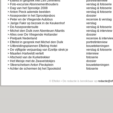
> Eftelist in gesprek met Lex Lemmens
portretinterview
> Foto-excursie Abonnementhouders
verslag & fotoserie
> Dag van het Sprookje 2008
verslag & fotoserie
> Anton Pieck ademde beelden
verslag & fotoserie
> Assepoester in het Sprookjesbos
dossier
> Peter en de Vliegende Autobus
recensie & verslag
> Jarige Fakir op bezoek in de Keukenhof
verslag
> De Assepoestersuite
verslag & fotoserie
> Michel den Dulk over Abenteuer Atlantis
verslag & interview
> Alles over De Vliegende Hollander
dossier
> Pretpark Nederland
recensie & intervie
> Eftelist in gesprek met Michel den Dulk
portretinterview
> Uitbreidingsplannen Efteling Hotel
bouwtekeningen
> De vijftigste verjaardag van Ezeltje strek je
verslag & fotoserie
> Maarten Hartveldt vertelt
interview
> Afscheid van de Kurketrekker
fotoserie
> Het Meisje met de Zwavelstokjes
dossier
> Sfeerschetsen Anton Pieckplein
bouwtekeningen
> Achter de schermen bij het Spookslot
fotoserie
© Eftelist • De redactie is bereikbaar op
redactie@efte