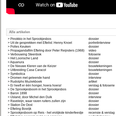
Alle artikelen
> Pinokkio in het Sprookjesbos
dossier
> Uit de gesprekken met Eftelist: Henny Knoet
portretinterview
> Polles Keuken
dossier
> Propagandafilm Efteling door Peter Reijnders (1968)
video
> Verbouwing Steenbok
fotoserie
> Het Loonsche Land
dossier
> Aquanura
dossier
> De Nieuwe Kleren van de Keizer
bouwtekeningen
> Uitbreiding Casa Caracol
bouwtekeningen
> Symbolica
dossier
> Dromen met geleende hand
interview
> Rudolphs Muziekboek
artikel
> Er heeft er één honger, hoera hoera!
verslag & fotoserie
> De Sprookjesboom in het Sprookjesbos
dossier
> Baron 1898
dossier
> IJsland, door Michel den Dulk
interview
> Raveleijn, waar raven ruiters zullen zijn
dossier
> Station De Oost
dossier
> Efteling Bosrijk
dossier
> Sprookjesboom op Reis - het vrolijkste kinderfeestje
recensie & verslag