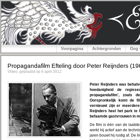
Voorpagina
Achtergronden
Oog 
Propagandafilm Efteling door Peter Reijnders (19
Video, geplaatst op 6 april 2012
Peter Reijnders was behalve 
hoedanigheid de regisseu
propagandafilm', zoals d
Oorspronkelijk komt de fi
vernieuwt zijn er meerdere
Reijnders heel het park te
befaamde gastvrouwen in me
De film is één van de laatst
werkt hij actief aan de tech
jaren bouwt hij rustig af. De I