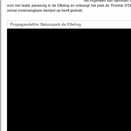
het inspreken van stemmen na
voor het laatst aanwezig in de Efteling en ontvangt het park de 'Pomme D'Or'
vooral onvervangbare stempel op heeft gedrukt.
Propagandafilm Natuurpark de Efteling